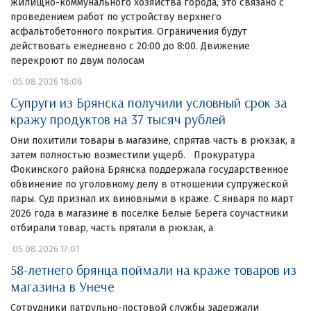
жилищно-коммунального хозяйства города, это связано с
проведением работ по устройству верхнего
асфальтобетонного покрытия. Ограничения будут
действовать ежедневно с 20:00 до 8:00. Движение
перекроют по двум полосам
05.08.2026 18:08
Супруги из Брянска получили условный срок за
кражу продуктов на 37 тысяч рублей
Они похитили товары в магазине, спрятав часть в рюкзак, а
затем полностью возместили ущерб. Прокуратура
Фокинского района Брянска поддержала государственное
обвинение по уголовному делу в отношении супружеской
пары. Суд признал их виновными в краже. С января по март
2026 года в магазине в поселке Белые Берега соучастники
отбирали товар, часть прятали в рюкзак, а
05.08.2026 17:01
58-летнего брянца поймали на краже товаров из
магазина в Унече
Сотрудники патрульно-постовой службы задержали