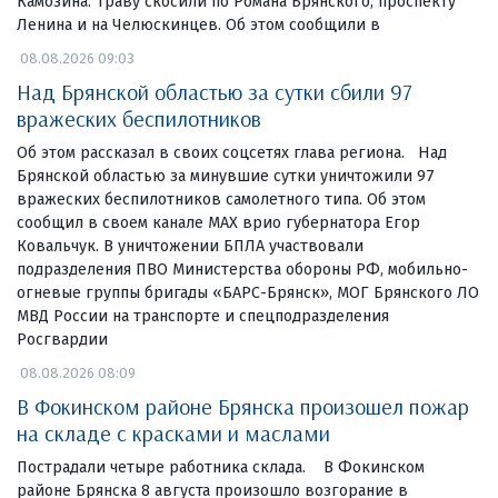
Камозина. Траву скосили по Романа Брянского, проспекту
Ленина и на Челюскинцев. Об этом сообщили в
08.08.2026 09:03
Над Брянской областью за сутки сбили 97
вражеских беспилотников
Об этом рассказал в своих соцсетях глава региона. Над
Брянской областью за минувшие сутки уничтожили 97
вражеских беспилотников самолетного типа. Об этом
сообщил в своем канале МАХ врио губернатора Егор
Ковальчук. В уничтожении БПЛА участвовали
подразделения ПВО Министерства обороны РФ, мобильно-
огневые группы бригады «БАРС-Брянск», МОГ Брянского ЛО
МВД России на транспорте и спецподразделения
Росгвардии
08.08.2026 08:09
В Фокинском районе Брянска произошел пожар
на складе с красками и маслами
Пострадали четыре работника склада. В Фокинском
районе Брянска 8 августа произошло возгорание в