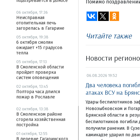
подозревается в доносе
Помимо поздравлений
06 октября, 17:36
Неисправная
отопительная печь
загорелась в Гагарине
Читайте также
05 октября, 19:38
6 октября смолян
ожидает +15 градусов
тепла
Новости регион
05 октября, 17:13
В Смоленской области
пройдет проверка
06.08.2026 19:52
систем оповещения
Два человека погиб
02 октября, 13:45
атаках ВСУ на Брян
Полтора часа длился
пожар в Рославле
Удары беспилотников за
Новозыбковском и Погар
02 октября, 13:38
В Смоленском районе
Брянской области в резу
сгорела хозяйственная
беспилотников погибли д
постройка
получили ранения. В Суз
01 октября, 12:55
камикадзе ударил по дв
В деревне Гагаринского