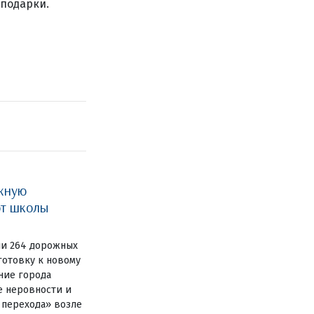
подарки.
жную
ют школы
ли 264 дорожных
готовку к новому
ние города
е неровности и
 перехода» возле