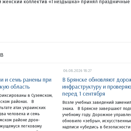
 женский коллектив «Гнездышка» принял праздничные 
ов
06.08.2026 18:27
ли и семь ранены при
В Брянске обновляют доро
скую область
инфраструктуру и проверя
перед 1 сентября
фиксированы в Суземском,
ском районах. В
Возле учебных заведений замени
льтате атак украинских
знака. В Брянске завершают под
ва человека и семь
учебному году. Дорожное управле
емском районе дрон-
обновило «зебры», искусственны
ижущемуся легковому
надписи «убедись в безопасности