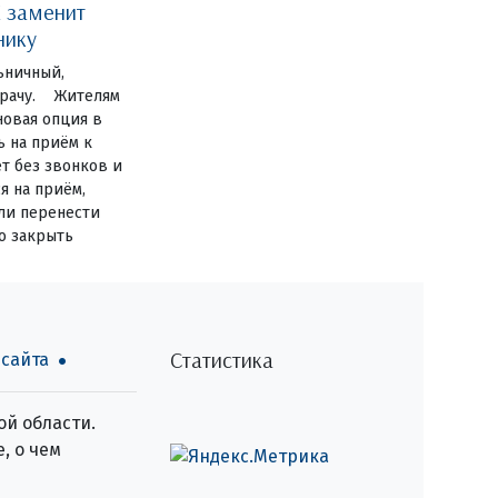
 заменит
нику
ьничный,
 врачу. Жителям
новая опция в
ь на приём к
ет без звонков и
я на приём,
или перенести
о закрыть
Статистика
 сайта
й области.
, о чем