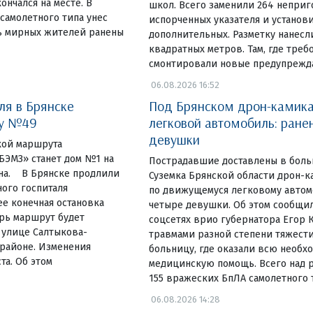
ончался на месте. В
школ. Всего заменили 264 неприг
самолетного типа унес
испорченных указателя и установ
ь мирных жителей ранены
дополнительных. Разметку нанесл
квадратных метров. Там, где треб
смонтировали новые предупреж
06.08.2026 16:52
ля в Брянске
Под Брянском дрон-камика
ку №49
легковой автомобиль: ране
девушки
чкой маршрута
ЭМЗ» станет дом №1 на
Пострадавшие доставлены в боль
на. В Брянске продлили
Суземка Брянской области дрон-к
ого госпиталя
по движущемуся легковому автом
е конечная остановка
четыре девушки. Об этом сообщил
ерь маршрут будет
соцсетях врио губернатора Егор К
 улице Салтыкова-
травмами разной степени тяжести
районе. Изменения
больницу, где оказали всю необх
та. Об этом
медицинскую помощь. Всего над 
155 вражеских БпЛА самолетного т
06.08.2026 14:28