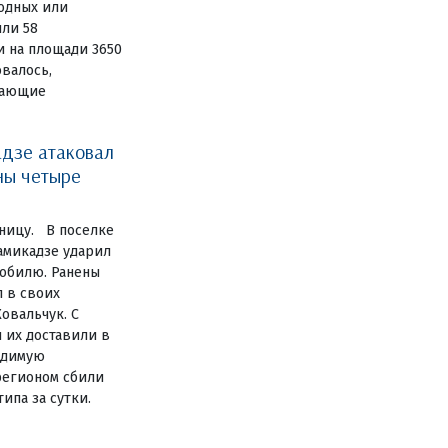
одных или
или 58
и на площади 3650
овалось,
дающие
дзе атаковал
ны четыре
ницу. В поселке
амикадзе ударил
обилю. Ранены
 в своих
овальчук. С
 их доставили в
одимую
регионом сбили
ипа за сутки.