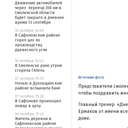
Движение автомобилей
через переезд 356 км в
Смоленской области
будет закрыто в дневное
время 13 сентября
10 октября, 14:00
В Сафоновском районе
горел цех по
производству
древесного угля
10 октября, 12:43
В Смоленске рано утром
сгорела ГАЗель
Источник фото
07 октября, 15:29
Ночью в Духовщинском
Представители смолен
районе вспыхнула баня
чтобы поздравить же
07 октября, 15:20
В Сафонове произошел
Главный тренер «Дне
пожар в цеху
Ермаков от имени вс
06 октября, 17:45
доме.
Житель деревни в
Сафоновском районе