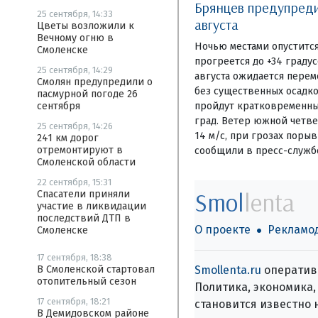
Брянцев предупредил
25 сентября, 14:33
августа
Цветы возложили к
Вечному огню в
Ночью местами опустится
Смоленске
прогреется до +34 граду
25 сентября, 14:29
августа ожидается перем
Смолян предупредили о
без существенных осадко
пасмурной погоде 26
пройдут кратковременны
сентября
град. Ветер южной четвер
25 сентября, 14:26
14 м/с, при грозах порыв
241 км дорог
отремонтируют в
сообщили в пресс-служб
Смоленской области
22 сентября, 15:31
Smol
lenta
Спасатели приняли
участие в ликвидации
последствий ДТП в
О проекте
Рекламо
Смоленске
17 сентября, 18:38
Smollenta.ru
оперативн
В Смоленской стартовал
отопительный сезон
Политика, экономика, 
17 сентября, 18:21
становится известно 
В Демидовском районе