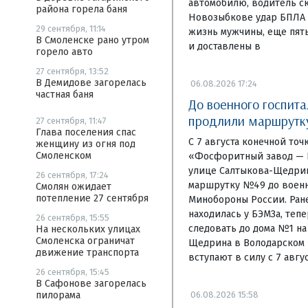
автомобилю, водитель ск
района горела баня
Новозыбкове удар БПЛА 
29 сентября, 11:14
жизнь мужчины, еще пят
В Смоленске рано утром
и доставлены в
горело авто
27 сентября, 13:52
В Демидове загорелась
06.08.2026 17:24
частная баня
До военного госпита
продлили маршрут
27 сентября, 11:47
Глава поселения спас
С 7 августа конечной то
женщину из огня под
Смоленском
«Фосфоритный завод — Б
улице Салтыкова-Щедри
26 сентября, 17:24
маршрутку №49 до военн
Смолян ожидает
потепление 27 сентября
Минобороны России. Ране
находилась у БЭМЗа, теп
26 сентября, 15:55
следовать до дома №1 на
На нескольких улицах
Смоленска ограничат
Щедрина в Володарском 
движение транспорта
вступают в силу с 7 авгус
26 сентября, 15:45
В Сафонове загорелась
06.08.2026 15:58
пилорама