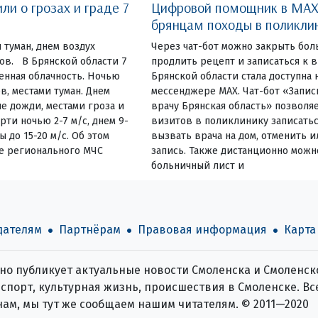
и о грозах и граде 7
Цифровой помощник в MAX
брянцам походы в поликли
 туман, днем воздух
Через чат-бот можно закрыть бол
сов. В Брянской области 7
продлить рецепт и записаться к
енная облачность. Ночью
Брянской области стала доступна 
в, местами туман. Днем
мессенджере MAX. Чат-бот «Запис
е дожди, местами гроза и
врачу Брянская область» позволя
ти ночью 2-7 м/с, днем 9-
визитов в поликлинику записатьс
ы до 15-20 м/с. Об этом
вызвать врача на дом, отменить 
е регионального МЧС
запись. Также дистанционно можн
больничный лист и
дателям
Партнёрам
Правовая информация
Карта
о публикует актуальные новости Смоленска и Смоленско
спорт, культурная жизнь, происшествия в Смоленске. Все
нам, мы тут же сообщаем нашим читателям. © 2011—2020