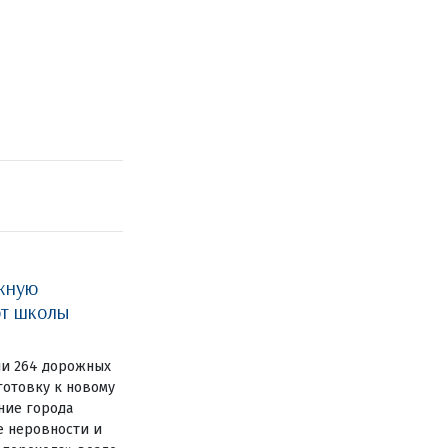
жную
ют школы
ли 264 дорожных
готовку к новому
ние города
е неровности и