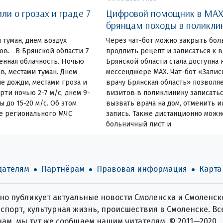
и о грозах и граде 7
Цифровой помощник в MAX
брянцам походы в поликли
 туман, днем воздух
Через чат-бот можно закрыть бол
сов. В Брянской области 7
продлить рецепт и записаться к
енная облачность. Ночью
Брянской области стала доступна 
в, местами туман. Днем
мессенджере MAX. Чат-бот «Запис
е дожди, местами гроза и
врачу Брянская область» позволя
ти ночью 2-7 м/с, днем 9-
визитов в поликлинику записатьс
ы до 15-20 м/с. Об этом
вызвать врача на дом, отменить 
е регионального МЧС
запись. Также дистанционно можн
больничный лист и
дателям
Партнёрам
Правовая информация
Карта
о публикует актуальные новости Смоленска и Смоленско
спорт, культурная жизнь, происшествия в Смоленске. Все
нам, мы тут же сообщаем нашим читателям. © 2011—2020