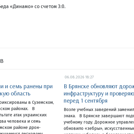
еда «Динамо» со счетом 3:0.
ов
06.08.2026 18:27
ли и семь ранены при
В Брянске обновляют доро
скую область
инфраструктуру и проверя
перед 1 сентября
фиксированы в Суземском,
ском районах. В
Возле учебных заведений замени
льтате атак украинских
знака. В Брянске завершают под
ва человека и семь
учебному году. Дорожное управле
емском районе дрон-
обновило «зебры», искусственны
ижущемуся легковому