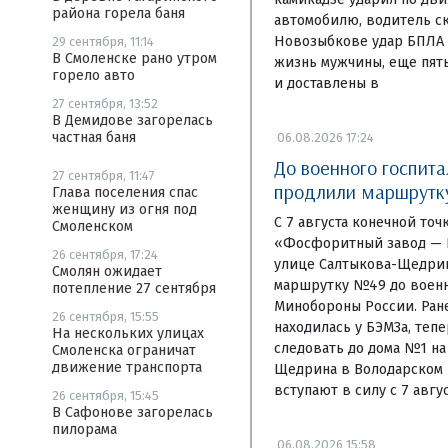
района горела баня
автомобилю, водитель ск
Новозыбкове удар БПЛА 
29 сентября, 11:14
В Смоленске рано утром
жизнь мужчины, еще пят
горело авто
и доставлены в
27 сентября, 13:52
В Демидове загорелась
частная баня
06.08.2026 17:24
До военного госпита
27 сентября, 11:47
продлили маршрут
Глава поселения спас
женщину из огня под
С 7 августа конечной то
Смоленском
«Фосфоритный завод — Б
26 сентября, 17:24
улице Салтыкова-Щедри
Смолян ожидает
маршрутку №49 до военн
потепление 27 сентября
Минобороны России. Ране
26 сентября, 15:55
находилась у БЭМЗа, теп
На нескольких улицах
следовать до дома №1 на
Смоленска ограничат
движение транспорта
Щедрина в Володарском 
вступают в силу с 7 авгус
26 сентября, 15:45
В Сафонове загорелась
пилорама
06.08.2026 15:58