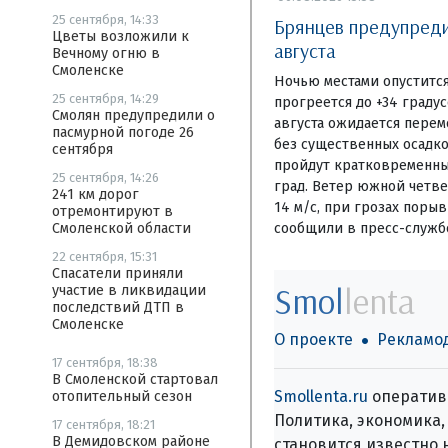
25 сентября, 14:33
Брянцев предупредил
Цветы возложили к
августа
Вечному огню в
Смоленске
Ночью местами опустится
25 сентября, 14:29
прогреется до +34 граду
Смолян предупредили о
августа ожидается перем
пасмурной погоде 26
без существенных осадко
сентября
пройдут кратковременны
25 сентября, 14:26
град. Ветер южной четвер
241 км дорог
14 м/с, при грозах порыв
отремонтируют в
сообщили в пресс-служб
Смоленской области
22 сентября, 15:31
Спасатели приняли
Smol
lenta
участие в ликвидации
последствий ДТП в
Смоленске
О проекте
Рекламо
17 сентября, 18:38
В Смоленской стартовал
Smollenta.ru
оперативн
отопительный сезон
Политика, экономика, 
17 сентября, 18:21
В Демидовском районе
становится известно 