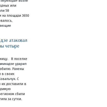
 перехода» возле
одных или
или 58
и на площади 3650
овалось,
дающие
дзе атаковал
ны четыре
ницу. В поселке
амикадзе ударил
обилю. Ранены
 в своих
овальчук. С
 их доставили в
одимую
регионом сбили
ипа за сутки.