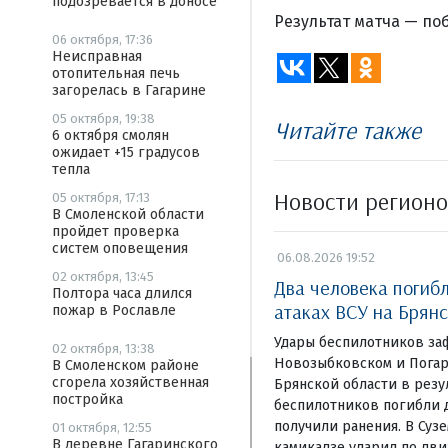
подозревается в доносе
Результат матча — поб
06 октября, 17:36
Неисправная
отопительная печь
загорелась в Гагарине
05 октября, 19:38
Читайте также
6 октября смолян
ожидает +15 градусов
тепла
Новости регион
05 октября, 17:13
В Смоленской области
пройдет проверка
систем оповещения
06.08.2026 19:52
02 октября, 13:45
Два человека погиб
Полтора часа длился
атаках ВСУ на Брян
пожар в Рославле
Удары беспилотников за
02 октября, 13:38
Новозыбковском и Погар
В Смоленском районе
сгорела хозяйственная
Брянской области в резу
постройка
беспилотников погибли д
получили ранения. В Суз
01 октября, 12:55
В деревне Гагаринского
камикадзе ударил по дв