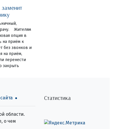
 заменит
нику
ьничный,
 врачу. Жителям
новая опция в
ь на приём к
ет без звонков и
я на приём,
или перенести
о закрыть
Статистика
 сайта
й области.
, о чем