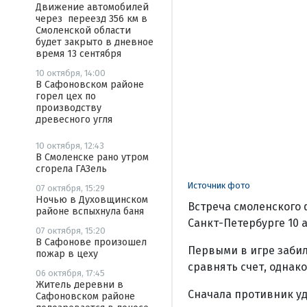
Движение автомобилей
через переезд 356 км в
Смоленской области
будет закрыто в дневное
время 13 сентября
10 октября, 14:00
В Сафоновском районе
горел цех по
производству
древесного угля
10 октября, 12:43
В Смоленске рано утром
сгорела ГАЗель
Источник фото
07 октября, 15:29
Ночью в Духовщинском
Встреча смоленского 
районе вспыхнула баня
Санкт-Петербурге 10 
07 октября, 15:20
В Сафонове произошел
Первыми в игре забил
пожар в цеху
сравнять счет, однак
06 октября, 17:45
Житель деревни в
Сначала противник уд
Сафоновском районе