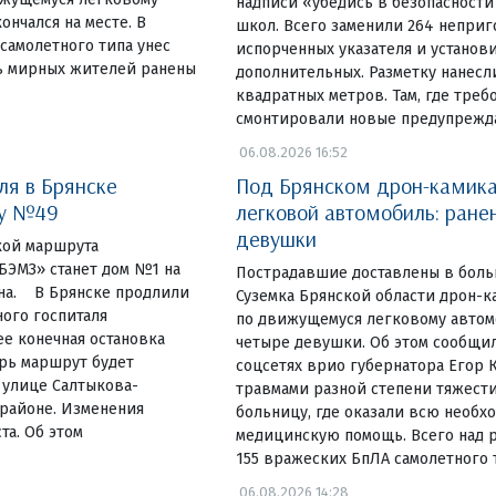
надписи «убедись в безопасности
ончался на месте. В
школ. Всего заменили 264 неприг
самолетного типа унес
испорченных указателя и установ
ь мирных жителей ранены
дополнительных. Разметку нанесл
квадратных метров. Там, где треб
смонтировали новые предупреж
06.08.2026 16:52
ля в Брянске
Под Брянском дрон-камика
ку №49
легковой автомобиль: ране
девушки
чкой маршрута
ЭМЗ» станет дом №1 на
Пострадавшие доставлены в боль
на. В Брянске продлили
Суземка Брянской области дрон-к
ого госпиталя
по движущемуся легковому автом
е конечная остановка
четыре девушки. Об этом сообщил
ерь маршрут будет
соцсетях врио губернатора Егор К
 улице Салтыкова-
травмами разной степени тяжести
районе. Изменения
больницу, где оказали всю необх
та. Об этом
медицинскую помощь. Всего над 
155 вражеских БпЛА самолетного т
06.08.2026 14:28