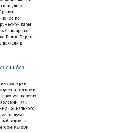
естили ущерб.
Брянска
инение по
пружеской пары.
е. С января по
лке Белые Берега
ь прятали в
енсии без
тных матерей,
других категорий.
 страховую пенсию
аявлений. Как
нии Социального
сию получат
ный отдых на
атери, матери