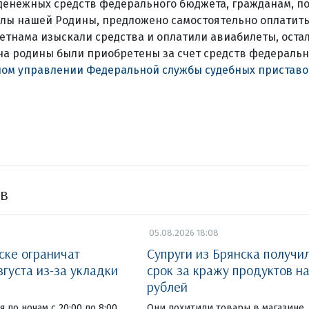
 денежных средств федерального бюджета, гражданам, 
лы нашей Родины, предложено самостоятельно оплатить 
етнама изыскали средства и оплатили авиабилеты, оста
а родины были приобретены за счет средств федеральн
ном управлении Федеральной службы судебных приставо
ов
05.08.2026 18:08
ске ограничат
Супруги из Брянска получи
вгуста из-за укладки
срок за кражу продуктов на
рублей
 по ночам с 20:00 до 8:00.
Они похитили товары в магазине, 