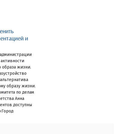
енить
ентацией и
 администрации
 активности
о образа жизни.
доустройство
 альтернатива
му образу жизни.
омитета по делам
детства Анна
дентов доступны
«Город