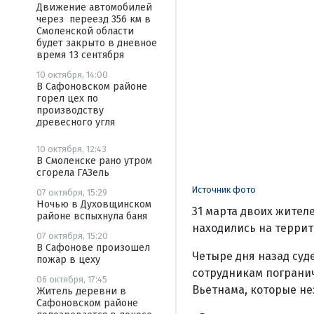
Движение автомобилей
через переезд 356 км в
Смоленской области
будет закрыто в дневное
время 13 сентября
10 октября, 14:00
В Сафоновском районе
горел цех по
производству
древесного угля
10 октября, 12:43
В Смоленске рано утром
сгорела ГАЗель
Источник фото
07 октября, 15:29
Ночью в Духовщинском
31 марта двоих жител
районе вспыхнула баня
находились на террит
07 октября, 15:20
В Сафонове произошел
Четыре дня назад су
пожар в цеху
сотрудникам погранич
06 октября, 17:45
Вьетнама, которые не
Житель деревни в
Сафоновском районе