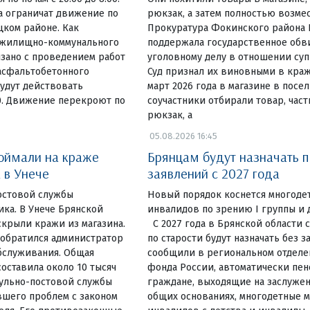
та ограничат движение по
рюкзак, а затем полностью возм
ком районе. Как
Прокуратура Фокинского района 
 жилищно-коммунального
поддержала государственное обв
язано с проведением работ
уголовному делу в отношении су
асфальтобетонного
Суд признал их виновными в краж
удут действовать
март 2026 года в магазине в посе
00. Движение перекроют по
соучастники отбирали товар, част
рюкзак, а
05.08.2026 16:45
поймали на краже
Брянцам будут назначать п
 в Унече
заявлений с 2027 года
остовой службы
Новый порядок коснется многоде
ка. В Унече Брянской
инвалидов по зрению I группы и 
крыли кражи из магазина.
С 2027 года в Брянской области
 обратился администратор
по старости будут назначать без з
бслуживания. Общая
сообщили в региональном отделе
оставила около 10 тысяч
фонда России, автоматически пен
рульно-постовой службы
граждане, выходящие на заслужен
вшего проблем с законом
общих основаниях, многодетные м