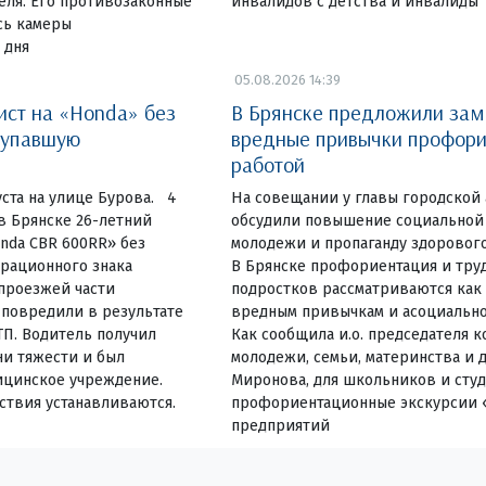
еля. Его противозаконные
инвалидов с детства и инвалиды
сь камеры
 дня
05.08.2026 14:39
ист на «Honda» без
В Брянске предложили зам
 упавшую
вредные привычки профори
работой
ста на улице Бурова. 4
На совещании у главы городской
 в Брянске 26-летний
обсудили повышение социальной
nda CBR 600RR» без
молодежи и пропаганду здоровог
трационного знака
В Брянске профориентация и тру
 проезжей части
подростков рассматриваются как
 повредили в результате
вредным привычкам и асоциально
П. Водитель получил
Как сообщила и.о. председателя к
ни тяжести и был
молодежи, семьи, материнства и 
ицинское учреждение.
Миронова, для школьников и сту
ствия устанавливаются.
профориентационные экскурсии 
предприятий