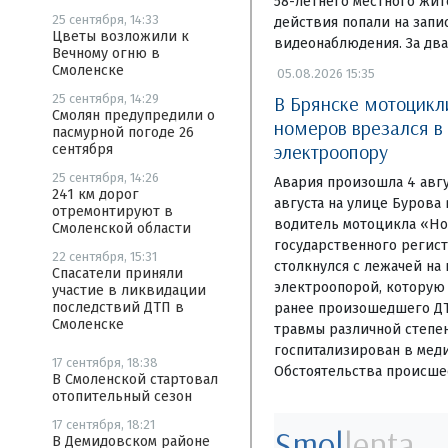
58-летнего местного жит
25 сентября, 14:33
действия попали на запи
Цветы возложили к
видеонаблюдения. За два
Вечному огню в
Смоленске
05.08.2026 15:35
В Брянске мотоцикл
25 сентября, 14:29
Смолян предупредили о
номеров врезался в
пасмурной погоде 26
электроопору
сентября
25 сентября, 14:26
Авария произошла 4 авгу
241 км дорог
августа на улице Бурова
отремонтируют в
водитель мотоцикла «Ho
Смоленской области
государственного регис
22 сентября, 15:31
столкнулся с лежачей на
Спасатели приняли
электроопорой, которую
участие в ликвидации
последствий ДТП в
ранее произошедшего ДТ
Смоленске
травмы различной степе
госпитализирован в мед
17 сентября, 18:38
Обстоятельства происше
В Смоленской стартовал
отопительный сезон
17 сентября, 18:21
Smol
lenta
В Демидовском районе