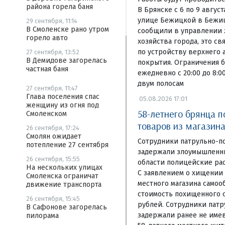
района горела баня
В Брянске с 6 по 9 авгус
улице Бежицкой в Бежиц
29 сентября, 11:14
В Смоленске рано утром
сообщили в управлении
горело авто
хозяйства города, это св
по устройству верхнего 
27 сентября, 13:52
В Демидове загорелась
покрытия. Ограничения б
частная баня
ежедневно с 20:00 до 8:
двум полосам
27 сентября, 11:47
Глава поселения спас
05.08.2026 17:01
женщину из огня под
58-летнего брянца 
Смоленском
товаров из магазина
26 сентября, 17:24
Смолян ожидает
Сотрудники патрульно-п
потепление 27 сентября
задержали злоумышленни
26 сентября, 15:55
области полицейские рас
На нескольких улицах
С заявлением о хищении
Смоленска ограничат
местного магазина самоо
движение транспорта
стоимость похищенного с
26 сентября, 15:45
рублей. Сотрудники пат
В Сафонове загорелась
задержали ранее не име
пилорама