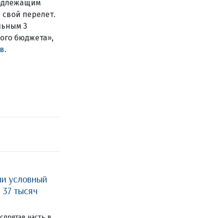
подлежащим
свой перелет.
льным 3
ого бюджета»,
в.
ли условный
 37 тысяч
спрятав часть в