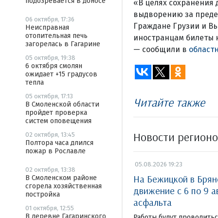
подозревается в доносе
«В целях сохранения
выдворению за преде
06 октября, 17:36
Граждане Грузии и Вь
Неисправная
отопительная печь
иностранцам билеты н
загорелась в Гагарине
— сообщили в
област
05 октября, 19:38
6 октября смолян
ожидает +15 градусов
тепла
05 октября, 17:13
Читайте также
В Смоленской области
пройдет проверка
систем оповещения
Новости регион
02 октября, 13:45
Полтора часа длился
пожар в Рославле
05.08.2026 19:23
02 октября, 13:38
На Бежицкой в Брян
В Смоленском районе
сгорела хозяйственная
движение с 6 по 9 а
постройка
асфальта
01 октября, 12:55
В деревне Гагаринского
Работы будут проводиться