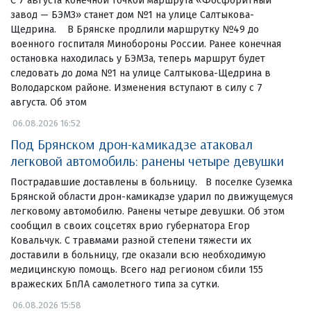
С 7 августа конечной точкой маршрута «Фосфоритный
завод — БЭМЗ» станет дом №1 на улице Салтыкова-
Щедрина. В Брянске продлили маршрутку №49 до
военного госпиталя Минобороны России. Ранее конечная
остановка находилась у БЭМЗа, теперь маршрут будет
следовать до дома №1 на улице Салтыкова-Щедрина в
Володарском районе. Изменения вступают в силу с 7
августа. Об этом
06.08.2026 16:52
Под Брянском дрон-камикадзе атаковал
легковой автомобиль: ранены четыре девушки
Пострадавшие доставлены в больницу. В поселке Суземка
Брянской области дрон-камикадзе ударил по движущемуся
легковому автомобилю. Ранены четыре девушки. Об этом
сообщил в своих соцсетях врио губернатора Егор
Ковальчук. С травмами разной степени тяжести их
доставили в больницу, где оказали всю необходимую
медицинскую помощь. Всего над регионом сбили 155
вражеских БпЛА самолетного типа за сутки.
06.08.2026 15:58