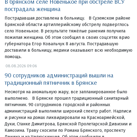
В брянском селе Новенькое при обстреле ВСУ
пострадала женщина
Пострадавшая доставлена в больницу. В Суземском районе
Брянской области артиллерийскому обстрелу подверглось
село Новенькое. В результате тяжёлые ранения получила
пожилая женщина. Об этом сообщил в своих соцсетях врио
губернатора Егор Ковальчук 8 августа. Пострадавшую
доставили в больницу, медики оказывают всю необходимую
помощь.
08.08.2026 09:06
90 сотрудников администраций вышли на
традиционный пятничник в Брянске
Несмотря на аномальную жару, все запланированное было
выполнено. В Брянске прошел традиционный санитарный
пятничник. 90 сотрудников городской и районных
администраций выполняли широкий спектр работ. Надписи
и рисунки на домах ликвидировали на Красноармейской,
Дуки, Станке Димитрова, Брянской Пролетарской Дивизии и
Камозина. Траву скосили по Романа Брянского, проспекту
Ленина и на Челюскинцев. Об этом сообщили в