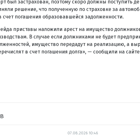
рт был застрахован, поэтому скоро должны поступить ден
няли решение, что полученную по страховке за автомоб
в счет погашения образовавшейся задолженности.
рейда приставы наложили арест на имущество должников
водствам. В случае если должниками не будет предпри
олженностей, имущество передадут на реализацию, а вы
речислят в счет погашения долга», — сообщили на сайт
ов
07.08.2026 10:46