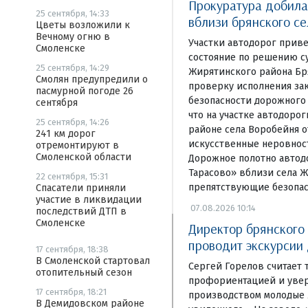
Прокуратура добила
25 сентября, 14:33
вблизи брянского с
Цветы возложили к
Вечному огню в
Участки автодорог прив
Смоленске
состояние по решению с
25 сентября, 14:29
Жирятинского района Бр
Смолян предупредили о
проверку исполнения зак
пасмурной погоде 26
безопасности дорожного
сентября
что на участке автодоро
25 сентября, 14:26
районе села Воробейня о
241 км дорог
искусственные неровност
отремонтируют в
Смоленской области
Дорожное полотно авто
Тарасово» вблизи села 
22 сентября, 15:31
препятствующие безопа
Спасатели приняли
участие в ликвидации
07.08.2026 10:14
последствий ДТП в
Смоленске
Директор брянского
проводит экскурсии
17 сентября, 18:38
В Смоленской стартовал
Сергей Горелов считает 
отопительный сезон
профориентацией и увер
17 сентября, 18:21
производством молодые 
В Демидовском районе