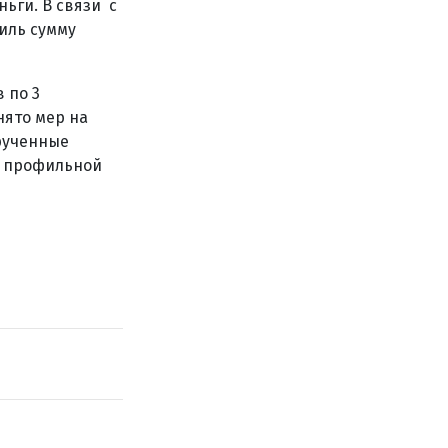
ьги. В связи с
иль сумму
 по 3
нято мер на
рученные
е профильной