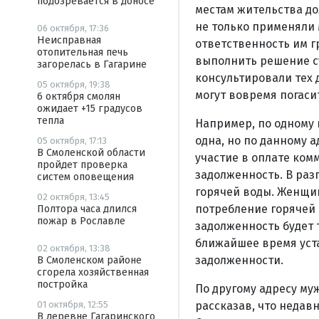
подозревается в доносе
местам жительства до
не только применяли 
06 октября, 17:36
Неисправная
ответственность им гр
отопительная печь
выполнить решение су
загорелась в Гагарине
консультировали тех 
05 октября, 19:38
могут вовремя погас
6 октября смолян
ожидает +15 градусов
тепла
Например, по одному 
одна, но по данному 
05 октября, 17:13
В Смоленской области
участие в оплате ком
пройдет проверка
задолженность. В раз
систем оповещения
горячей воды. Женщин
02 октября, 13:45
потребление горячей
Полтора часа длился
пожар в Рославле
задолженность будет 
ближайшее время уста
02 октября, 13:38
задолженности.
В Смоленском районе
сгорела хозяйственная
постройка
По другому адресу м
рассказав, что недавн
01 октября, 12:55
В деревне Гагаринского