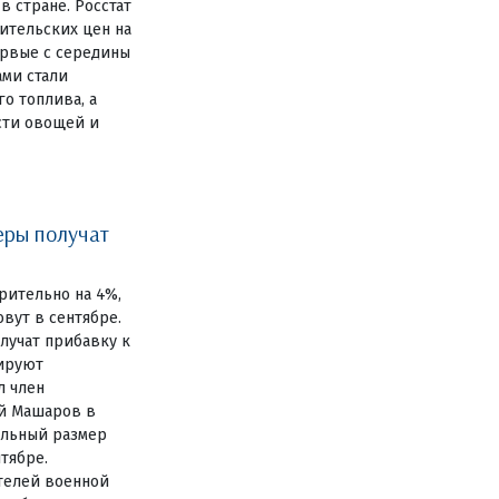
 стране. Росстат
ительских цен на
ервые с середины
ами стали
о топлива, а
сти овощей и
еры получат
ительно на 4%,
вут в сентябре.
лучат прибавку к
нируют
л член
й Машаров в
ельный размер
тябре.
телей военной