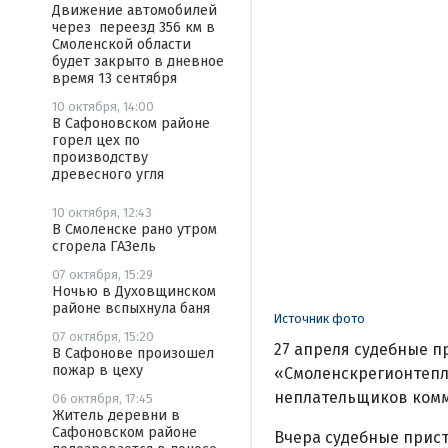
Движение автомобилей
через переезд 356 км в
Смоленской области
будет закрыто в дневное
время 13 сентября
10 октября, 14:00
В Сафоновском районе
горел цех по
производству
древесного угля
10 октября, 12:43
В Смоленске рано утром
сгорела ГАЗель
07 октября, 15:29
Ночью в Духовщинском
районе вспыхнула баня
Источник фото
07 октября, 15:20
27 апреля судебные п
В Сафонове произошел
пожар в цеху
«Смоленскрегионтепл
неплательщиков комм
06 октября, 17:45
Житель деревни в
Сафоновском районе
Вчера судебные прис