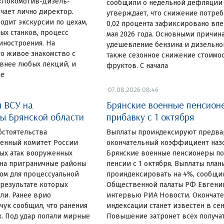
«Локомотив-Дизель-
сообщили о недельной дефляции в
чает лично директор.
утверждает, что снижение потреб
одит экскурсии по цехам,
0,02 процента зафиксировано вп
ых станков, процесс
мая 2026 года. Основными причин
иностроения. На
удешевление бензина и дизельног
о живое знакомство с
также сезонное снижение стоимо
внее любых лекций, и
фруктов. С начала
ше
07.08.2026 08:46
и ВСУ на
Брянские военные пенсион
ы Брянской области
прибавку с 1 октября
бстоятельства
Выплаты проиндексируют предвар
енный комитет России
окончательный коэффициент назо
вых атак вооруженных
Брянские военные пенсионеры по
на приграничные районы
пенсии с 1 октября. Выплаты пла
ом для процессуальной
проиндексировать на 4%, сообщи
 результате которых
Общественной палаты РФ Евгени
ли. Ранее врио
интервью РИА Новости. Окончат
чук сообщил, что ранения
индексации станет известен в сен
. Под удар попали мирные
Повышение затронет всех получа