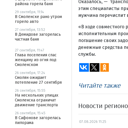
Оказалось, — транспо
района горела баня
этим специалисты при
29 сентября, 11:14
мужчина перечислит 
В Смоленске рано утром
горело авто
«В ходе совместного 
27 сентября, 13:52
исполнительным произ
В Демидове загорелась
частная баня
погашение своих зад
денежные средства пе
27 сентября, 11:47
службы.
Глава поселения спас
женщину из огня под
Смоленском
26 сентября, 17:24
Смолян ожидает
потепление 27 сентября
Читайте также
26 сентября, 15:55
На нескольких улицах
Смоленска ограничат
Новости регион
движение транспорта
26 сентября, 15:45
В Сафонове загорелась
07.08.2026 11:25
пилорама