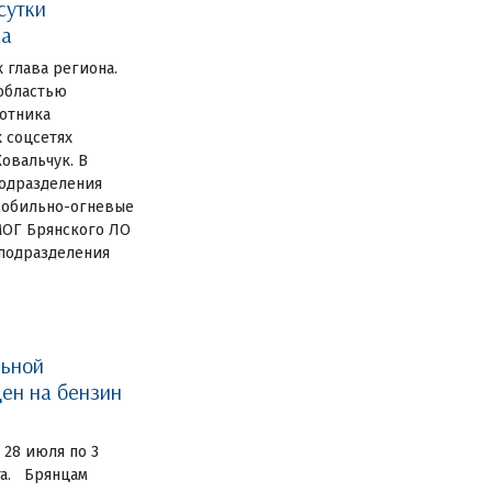
сутки
ка
х глава региона.
 областью
отника
х соцсетях
овальчук. В
одразделения
мобильно-огневые
МОГ Брянского ЛО
цподразделения
льной
ен на бензин
 28 июля по 3
та. Брянцам