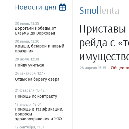
Новости дня
Smol
lenta
Приставы 
30 июля, 13:35
Дорогами Победы: от
Вязьмы до Верховья
рейда с «
30 июля, 13:30
Крыши, батареи и новый
праздник
имуществ
29 июля, 12:38
Пойду учиться!
Обществ
28 апреля 15:35
24 сентября, 12:47
Отдых на берегу озера
21 февраля, 15:42
Помощь по контракту
19 апреля, 13:04
Помощь в газификации,
вопросы
здравоохранения и ЖКХ
12 сентября, 11:54