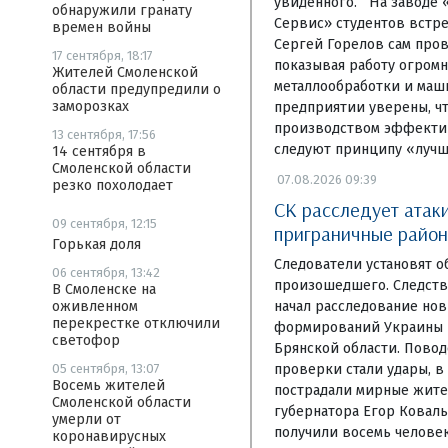
увиденного. На заводе 
обнаружили гранату
Сервис» студентов встре
времен войны
Сергей Горелов сам пров
17 сентября, 18:17
показывая работу огромн
Жителей Смоленской
металлообработки и маш
области предупредили о
заморозках
предприятии уверены, чт
производством эффекти
13 сентября, 17:56
следуют принципу «луч
14 сентября в
Смоленской области
07.08.2026 09:39
резко похолодает
СК расследует атак
09 сентября, 12:15
приграничные район
Горькая доля
Следователи установят о
06 сентября, 13:42
произошедшего. Следств
В Смоленске на
начал расследование но
оживленном
перекрестке отключили
формирований Украины 
светофор
Брянской области. Повод
проверки стали удары, в
05 сентября, 13:07
Восемь жителей
пострадали мирные жите
Смоленской области
губернатора Егор Коваль
умерли от
получили восемь человек
коронавирусных