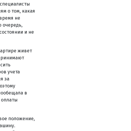
 специалисты
ям о том, какая
овремя не
 очередь,
состоянии и не
вартире живет
 принимают
асить
ров учета
я за
оэтому
 пообещала в
 оплаты
вое положение,
машину.