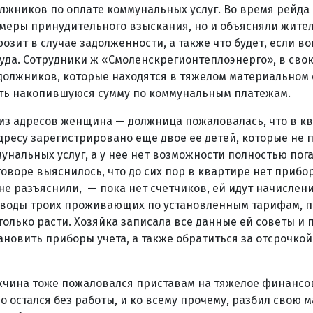
лжников по оплате коммунальных услуг. Во время рейда
меры принудительного взыскания, но и объясняли жител
озит в случае задолженности, а также что будет, если в
да. Сотрудники ж «Смоленскрегионтеплоэнерго», в свою
должников, которые находятся в тяжелом материальном 
ить накопившуюся сумму по коммунальным платежам.
из адресов женщина — должница пожаловалась, что в к
адресу зарегистрировано еще двое ее детей, которые не
мунальных услуг, а у нее нет возможности полностью пог
говоре выяснилось, что до сих пор в квартире нет прибо
е разъяснили, — пока нет счетчиков, ей идут начислени
 воды троих проживающих по установленным тарифам, п
только расти. Хозяйка записала все данные ей советы и
новить приборы учета, а также обратиться за отсрочкой
ужчина тоже пожаловался приставам на тяжелое финансо
о остался без работы, и ко всему прочему, разбил свою 