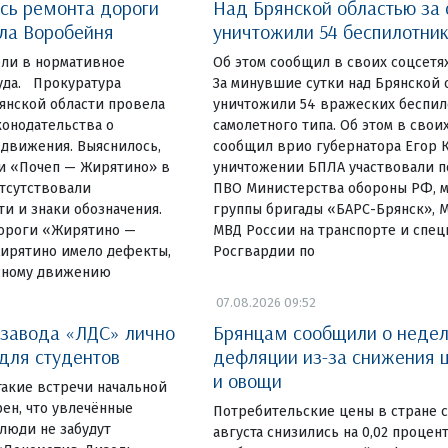
сь ремонта дороги
Над Брянской областью за 
ела Воробейня
уничтожили 54 беспилотни
ели в нормативное
Об этом сообщил в своих соцсетя
уда. Прокуратура
За минувшие сутки над Брянской
янской области провела
уничтожили 54 вражеских беспил
онодательства о
самолетного типа. Об этом в свои
 движения. Выяснилось,
сообщил врио губернатора Егор К
ги «Почеп — Жирятино» в
уничтожении БПЛА участвовали п
тсутствовали
ПВО Министерства обороны РФ, 
и и знаки обозначения.
группы бригады «БАРС-Брянск», 
дороги «Жирятино —
МВД России на транспорте и спе
Жирятино имело дефекты,
Росгвардии по
сному движению
07.08.2026 09:52
 завода «ЛДС» лично
Брянцам сообщили о неде
 для студентов
дефляции из-за снижения ц
и овощи
такие встречи начальной
ен, что увлечённые
Потребительские цены в стране с
люди не забудут
августа снизились на 0,02 процен