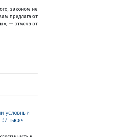
ого, законом не
 вам предлагают
ы», — отмечают
ли условный
 37 тысяч
спрятав часть в