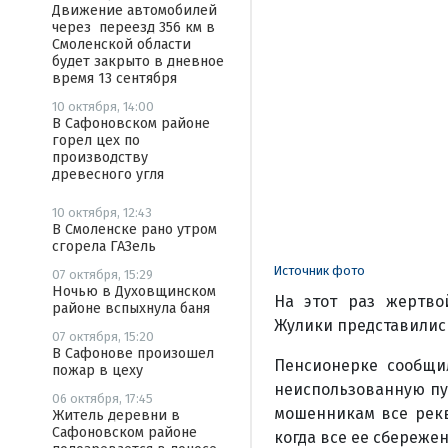
Движение автомобилей
через переезд 356 км в
Смоленской области
будет закрыто в дневное
время 13 сентября
10 октября, 14:00
В Сафоновском районе
горел цех по
производству
древесного угля
10 октября, 12:43
В Смоленске рано утром
сгорела ГАЗель
Источник фото
07 октября, 15:29
Ночью в Духовщинском
На этот раз жертво
районе вспыхнула баня
Жулики представилис
07 октября, 15:20
В Сафонове произошел
Пенсионерке сообщи
пожар в цеху
неиспользованную пу
06 октября, 17:45
мошенникам все рекв
Житель деревни в
Сафоновском районе
когда все ее сбереже