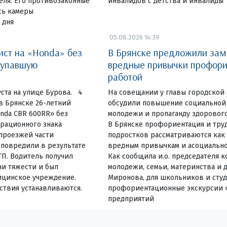
еля. Его противозаконные
инвалидов с детства и инвалиды
сь камеры
 дня
05.08.2026 14:39
ист на «Honda» без
В Брянске предложили зам
 упавшую
вредные привычки профори
работой
ста на улице Бурова. 4
На совещании у главы городской
 в Брянске 26-летний
обсудили повышение социальной
nda CBR 600RR» без
молодежи и пропаганду здоровог
трационного знака
В Брянске профориентация и тру
 проезжей части
подростков рассматриваются как
 повредили в результате
вредным привычкам и асоциально
П. Водитель получил
Как сообщила и.о. председателя к
ни тяжести и был
молодежи, семьи, материнства и 
ицинское учреждение.
Миронова, для школьников и сту
ствия устанавливаются.
профориентационные экскурсии 
предприятий