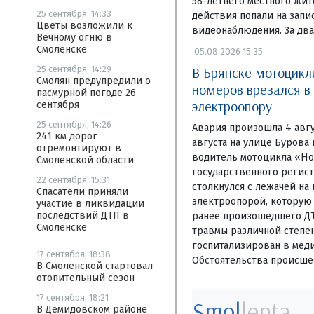
58-летнего местного жит
25 сентября, 14:33
действия попали на запи
Цветы возложили к
видеонаблюдения. За два
Вечному огню в
Смоленске
05.08.2026 15:35
В Брянске мотоцикл
25 сентября, 14:29
Смолян предупредили о
номеров врезался в
пасмурной погоде 26
электроопору
сентября
25 сентября, 14:26
Авария произошла 4 авгу
241 км дорог
августа на улице Бурова
отремонтируют в
водитель мотоцикла «Ho
Смоленской области
государственного регис
22 сентября, 15:31
столкнулся с лежачей на
Спасатели приняли
электроопорой, которую
участие в ликвидации
последствий ДТП в
ранее произошедшего ДТ
Смоленске
травмы различной степе
госпитализирован в мед
17 сентября, 18:38
Обстоятельства происше
В Смоленской стартовал
отопительный сезон
17 сентября, 18:21
Smol
lenta
В Демидовском районе