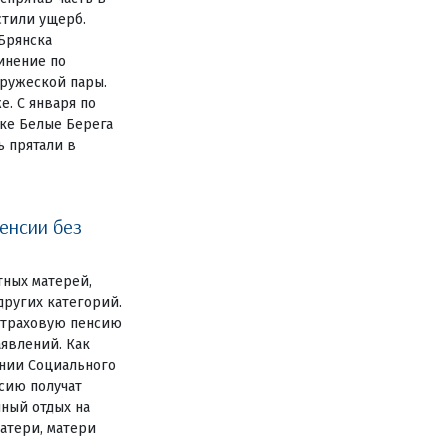
естили ущерб.
Брянска
инение по
пружеской пары.
е. С января по
лке Белые Берега
ь прятали в
енсии без
тных матерей,
других категорий.
 страховую пенсию
аявлений. Как
нии Социального
сию получат
ный отдых на
атери, матери