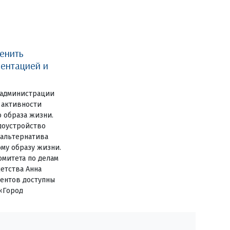
енить
ентацией и
 администрации
 активности
о образа жизни.
доустройство
 альтернатива
му образу жизни.
омитета по делам
детства Анна
дентов доступны
«Город