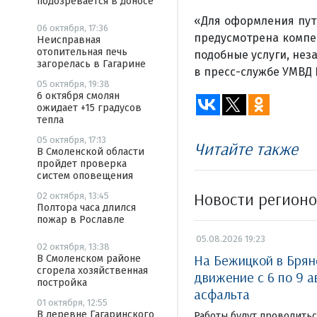
подозревается в доносе
«Для оформления путе
06 октября, 17:36
предусмотрена компен
Неисправная
отопительная печь
подобные услуги, не
загорелась в Гагарине
в пресс-службе УМВД 
05 октября, 19:38
6 октября смолян
ожидает +15 градусов
тепла
05 октября, 17:13
Читайте также
В Смоленской области
пройдет проверка
систем оповещения
Новости регион
02 октября, 13:45
Полтора часа длился
пожар в Рославле
05.08.2026 19:23
02 октября, 13:38
На Бежицкой в Брян
В Смоленском районе
сгорела хозяйственная
движение с 6 по 9 а
постройка
асфальта
01 октября, 12:55
В деревне Гагаринского
Работы будут проводиться