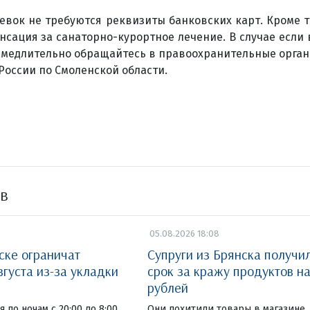
вок не требуются реквизиты банковских карт. Кроме т
сация за санаторно-курортное лечение. В случае если
замедлительно обращайтесь в правоохранительные орган
России по Смоленской области.
ов
05.08.2026 18:08
ске ограничат
Супруги из Брянска получи
вгуста из-за укладки
срок за кражу продуктов на
рублей
 по ночам с 20:00 до 8:00.
Они похитили товары в магазине, 