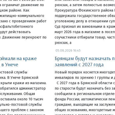
та ограничат движение по
рюкзак, а затем полностью возм
ком районе. Как
Прокуратура Фокинского района 
 жилищно-коммунального
поддержала государственное обв
язано с проведением работ
уголовному делу в отношении су
асфальтобетонного
Суд признал их виновными в краж
удут действовать
март 2026 года в магазине в посе
00. Движение перекроют по
соучастники отбирали товар, част
рюкзак, а
05.08.2026 16:45
поймали на краже
Брянцам будут назначать п
 в Унече
заявлений с 2027 года
остовой службы
Новый порядок коснется многоде
ка. В Унече Брянской
инвалидов по зрению I группы и 
крыли кражи из магазина.
С 2027 года в Брянской области
 обратился администратор
по старости будут назначать без з
бслуживания. Общая
сообщили в региональном отделе
оставила около 10 тысяч
фонда России, автоматически пен
рульно-постовой службы
граждане, выходящие на заслужен
вшего проблем с законом
общих основаниях, многодетные м