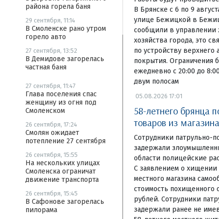
района горела баня
В Брянске с 6 по 9 авгус
улице Бежицкой в Бежиц
29 сентября, 11:14
В Смоленске рано утром
сообщили в управлении
горело авто
хозяйства города, это св
по устройству верхнего 
27 сентября, 13:52
В Демидове загорелась
покрытия. Ограничения б
частная баня
ежедневно с 20:00 до 8:
двум полосам
27 сентября, 11:47
Глава поселения спас
05.08.2026 17:01
женщину из огня под
58-летнего брянца 
Смоленском
товаров из магазина
26 сентября, 17:24
Смолян ожидает
Сотрудники патрульно-п
потепление 27 сентября
задержали злоумышленни
26 сентября, 15:55
области полицейские рас
На нескольких улицах
С заявлением о хищении
Смоленска ограничат
местного магазина самоо
движение транспорта
стоимость похищенного с
26 сентября, 15:45
рублей. Сотрудники пат
В Сафонове загорелась
задержали ранее не име
пилорама