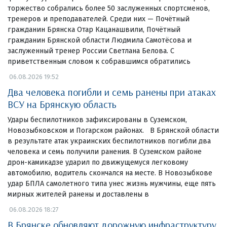
торжество собрались более 50 заслуженных спортсменов,
тренеров и преподавателей. Среди них — Почётный
гражданин Брянска Отар Кацанашвили, Почётный
гражданин Брянской области Людмила Самотёсова и
заслуженный тренер России Светлана Белова. С
приветственным словом к собравшимся обратились
06.08.2026 19:52
Два человека погибли и семь ранены при атаках
ВСУ на Брянскую область
Удары беспилотников зафиксированы в Суземском,
Новозыбковском и Погарском районах. В Брянской области
в результате атак украинских беспилотников погибли два
человека и семь получили ранения. В Суземском районе
дрон-камикадзе ударил по движущемуся легковому
автомобилю, водитель скончался на месте. В Новозыбкове
удар БПЛА самолетного типа унес жизнь мужчины, еще пять
мирных жителей ранены и доставлены в
06.08.2026 18:27
В Брянске обновляют дорожную инфраструктуру