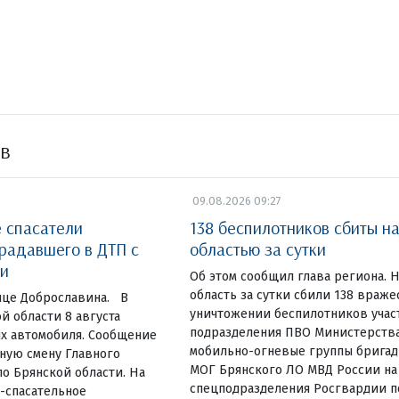
ов
09.08.2026 09:27
е спасатели
138 беспилотников сбиты н
радавшего в ДТП с
областью за сутки
и
Об этом сообщил глава региона. 
область за сутки сбили 138 враже
ице Доброславина. В
уничтожении беспилотников учас
й области 8 августа
подразделения ПВО Министерств
ых автомобиля. Сообщение
мобильно-огневые группы бригад
ную смену Главного
МОГ Брянского ЛО МВД России на
о Брянской области. На
спецподразделения Росгвардии п
-спасательное