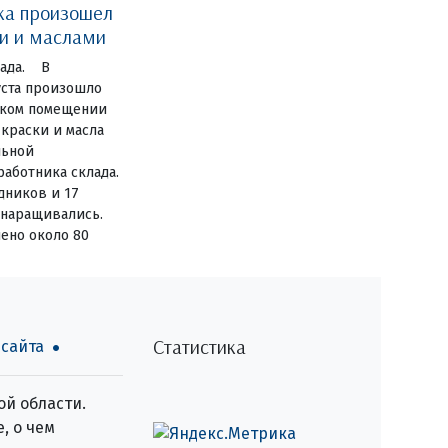
ка произошел
ми и маслами
лада. В
уста произошло
ском помещении
 краски и масла
льной
аботника склада.
дников и 17
 наращивались.
ено около 80
Статистика
 сайта
й области.
, о чем