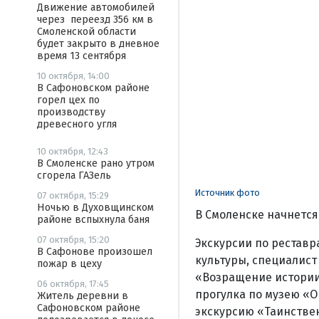
Движение автомобилей
через переезд 356 км в
Смоленской области
будет закрыто в дневное
время 13 сентября
10 октября, 14:00
В Сафоновском районе
горел цех по
производству
древесного угля
10 октября, 12:43
В Смоленске рано утром
сгорела ГАЗель
Источник фото
07 октября, 15:29
Ночью в Духовщинском
В Смоленске начнется
районе вспыхнула баня
07 октября, 15:20
Экскурсии по реставр
В Сафонове произошел
культуры, специалист
пожар в цеху
«Возращение истории,
06 октября, 17:45
прогулка по музею «О
Житель деревни в
Сафоновском районе
экскурсию «Таинстве