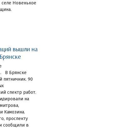
в селе Новенькое
щина.
аций вышли на
 Брянске
е
. В Брянске
 пятничник. 90
ых
й спектр работ.
видировали на
имитрова,
и Камозина.
го, проспекту
ом сообщили в