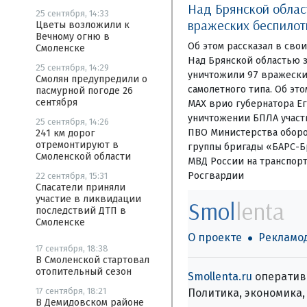
Над Брянской област
25 сентября, 14:33
вражеских беспилот
Цветы возложили к
Вечному огню в
Об этом рассказал в сво
Смоленске
Над Брянской областью 
25 сентября, 14:29
уничтожили 97 вражески
Смолян предупредили о
самолетного типа. Об эт
пасмурной погоде 26
сентября
МАХ врио губернатора Ег
уничтожении БПЛА участ
25 сентября, 14:26
ПВО Министерства обор
241 км дорог
отремонтируют в
группы бригады «БАРС-Б
Смоленской области
МВД России на транспор
Росгвардии
22 сентября, 15:31
Спасатели приняли
участие в ликвидации
Smol
lenta
последствий ДТП в
Смоленске
О проекте
Рекламо
17 сентября, 18:38
В Смоленской стартовал
отопительный сезон
Smollenta.ru
оперативн
17 сентября, 18:21
Политика, экономика, 
В Демидовском районе