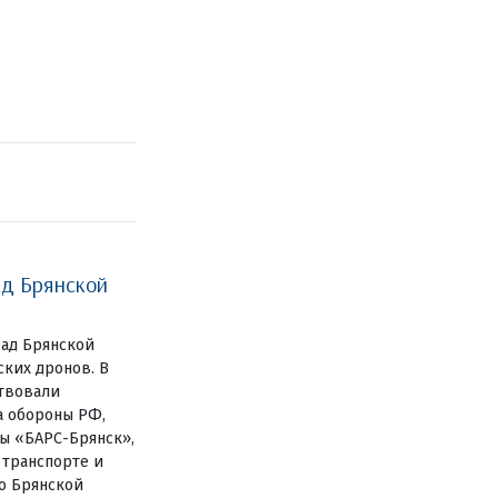
ад Брянской
Над Брянской
ских дронов. В
твовали
а обороны РФ,
ы «БАРС-Брянск»,
 транспорте и
о Брянской