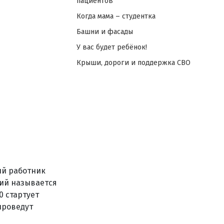
пациентов
Когда мама – студентка
Башни и фасады
У вас будет ребёнок!
Крыши, дороги и поддержка СВО
ый работник
тий называется
0 стартует
проведут