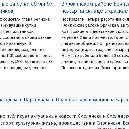
ью за сутки сбили 97
В Фокинском районе Брянс
ников
пожар на складе с краска
их соцсетях глава региона.
Пострадали четыре работника ск
за минувшие сутки
Фокинском районе Брянска 8 авг
х беспилотников
возгорание в одноэтажном склад
ом сообщил в своем канале
на улице Олега Кошевого. Горели
ор Ковальчук. В
для автомобилей. По предварите
вовали подразделения
информации, пострадали четыре р
оны РФ, мобильно-огневые
На месте работали более 50 сотру
рянск», МОГ Брянского ЛО
единиц техники, силы и средства
те и спецподразделения
Позднее к тушению было привлеч
дателям
Партнёрам
Правовая информация
Карта
о публикует актуальные новости Смоленска и Смоленско
спорт, культурная жизнь, происшествия в Смоленске. Все