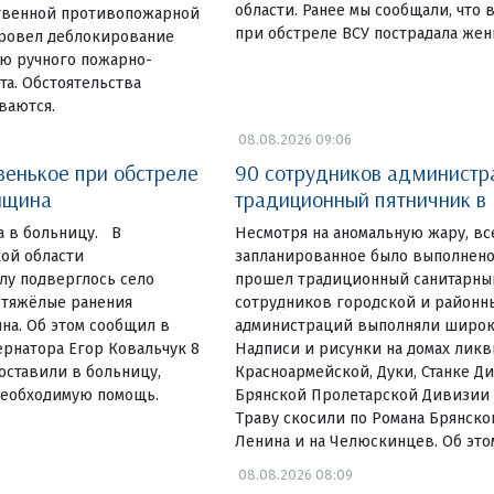
области. Ранее мы сообщали, что 
твенной противопожарной
при обстреле ВСУ пострадала жен
провел деблокирование
ю ручного пожарно-
та. Обстоятельства
ваются.
08.08.2026 09:06
венькое при обстреле
90 сотрудников администр
нщина
традиционный пятничник в
а в больницу. В
Несмотря на аномальную жару, вс
ой области
запланированное было выполнено
лу подверглось село
прошел традиционный санитарный
 тяжёлые ранения
сотрудников городской и районн
на. Об этом сообщил в
администраций выполняли широки
ернатора Егор Ковальчук 8
Надписи и рисунки на домах лик
оставили в больницу,
Красноармейской, Дуки, Станке Д
необходимую помощь.
Брянской Пролетарской Дивизии 
Траву скосили по Романа Брянско
Ленина и на Челюскинцев. Об эт
08.08.2026 08:09