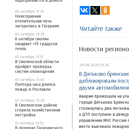
подозревается в доносе
06 октября, 17:36
Неисправная
отопительная печь
загорелась в Гагарине
Читайте также
05 октября, 19:38
6 октября смолян
ожидает +15 градусов
Новости регион
тепла
05 октября, 17:13
В Смоленской области
09.08.2026 09:30
пройдет проверка
систем оповещения
В Дятьково брянски
деблокировали пост
02 октября, 13:45
Полтора часа длился
двумя автомобилям
пожар в Рославле
Авария произошла на ул
02 октября, 13:38
городе Дятьково Брянско
В Смоленском районе
столкнулись два легков
сгорела хозяйственная
о ДТП поступило в дежур
постройка
управления МЧС России п
01 октября, 12:55
место выезжало пожарно
В деревне Гагаринского