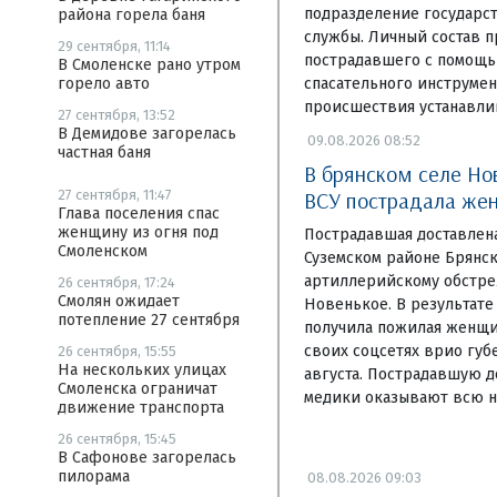
подразделение государс
района горела баня
службы. Личный состав 
29 сентября, 11:14
пострадавшего с помощь
В Смоленске рано утром
спасательного инструмен
горело авто
происшествия устанавли
27 сентября, 13:52
В Демидове загорелась
09.08.2026 08:52
частная баня
В брянском селе Но
ВСУ пострадала же
27 сентября, 11:47
Глава поселения спас
женщину из огня под
Пострадавшая доставлен
Смоленском
Суземском районе Брянск
артиллерийскому обстре
26 сентября, 17:24
Смолян ожидает
Новенькое. В результате
потепление 27 сентября
получила пожилая женщи
своих соцсетях врио губ
26 сентября, 15:55
На нескольких улицах
августа. Пострадавшую д
Смоленска ограничат
медики оказывают всю 
движение транспорта
26 сентября, 15:45
В Сафонове загорелась
пилорама
08.08.2026 09:03