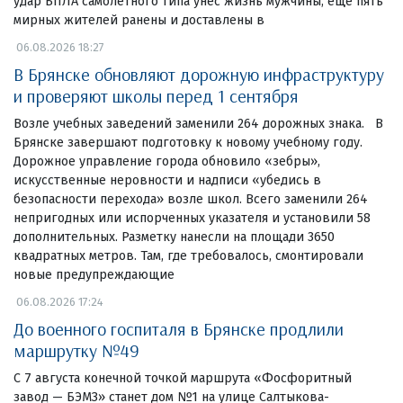
удар БПЛА самолетного типа унес жизнь мужчины, еще пять
мирных жителей ранены и доставлены в
06.08.2026 18:27
В Брянске обновляют дорожную инфраструктуру
и проверяют школы перед 1 сентября
Возле учебных заведений заменили 264 дорожных знака. В
Брянске завершают подготовку к новому учебному году.
Дорожное управление города обновило «зебры»,
искусственные неровности и надписи «убедись в
безопасности перехода» возле школ. Всего заменили 264
непригодных или испорченных указателя и установили 58
дополнительных. Разметку нанесли на площади 3650
квадратных метров. Там, где требовалось, смонтировали
новые предупреждающие
06.08.2026 17:24
До военного госпиталя в Брянске продлили
маршрутку №49
С 7 августа конечной точкой маршрута «Фосфоритный
завод — БЭМЗ» станет дом №1 на улице Салтыкова-