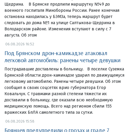
Щедрина. В Брянске продлили маршрутку №49 до
военного госпиталя Минобороны России. Ранее конечная
остановка находилась у БЭМЗа, теперь маршрут будет
следовать до дома №1 на улице Салтыкова-Щедрина в
Володарском районе. Изменения вступают в силу с 7
августа. Об этом
06.08.2026 16:52
Под Брянском дрон-камикадзе атаковал
легковой автомобиль: ранены четыре девушки
Пострадавшие доставлены в больницу. В поселке Суземка
Брянской области дрон-камикадзе ударил по движущемуся
легковому автомобилю. Ранены четыре девушки. Об этом
сообщил в своих соцсетях врио губернатора Егор
Ковальчук. С травмами разной степени тяжести их
доставили в больницу, где оказали всю необходимую
медицинскую помощь. Всего над регионом сбили 155
вражеских БпЛА самолетного типа за сутки.
06.08.2026 15:58
Брянцев предупредили о грозах и граде 7