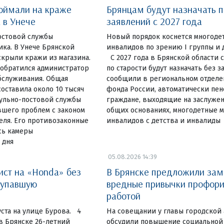
поймали на краже
Брянцам будут назначать п
 в Унече
заявлений с 2027 года
остовой службы
Новый порядок коснется многоде
ка. В Унече Брянской
инвалидов по зрению I группы и 
крыли кражи из магазина.
С 2027 года в Брянской области
 обратился администратор
по старости будут назначать без з
бслуживания. Общая
сообщили в региональном отделе
оставила около 10 тысяч
фонда России, автоматически пен
рульно-постовой службы
граждане, выходящие на заслужен
вшего проблем с законом
общих основаниях, многодетные м
еля. Его противозаконные
инвалидов с детства и инвалиды
сь камеры
 дня
05.08.2026 14:39
ист на «Honda» без
В Брянске предложили зам
 упавшую
вредные привычки профори
работой
ста на улице Бурова. 4
На совещании у главы городской
 в Брянске 26-летний
обсудили повышение социальной