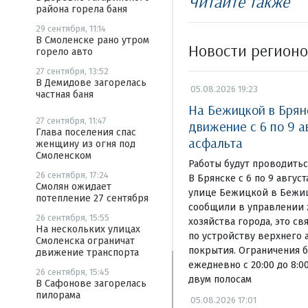
Читайте также
района горела баня
29 сентября, 11:14
В Смоленске рано утром
Новости регион
горело авто
27 сентября, 13:52
В Демидове загорелась
05.08.2026 19:23
частная баня
На Бежицкой в Брян
27 сентября, 11:47
движение с 6 по 9 а
Глава поселения спас
асфальта
женщину из огня под
Смоленском
Работы будут проводиться
26 сентября, 17:24
В Брянске с 6 по 9 авгус
Смолян ожидает
улице Бежицкой в Бежиц
потепление 27 сентября
сообщили в управлении
26 сентября, 15:55
хозяйства города, это св
На нескольких улицах
по устройству верхнего 
Смоленска ограничат
покрытия. Ограничения б
движение транспорта
ежедневно с 20:00 до 8:
26 сентября, 15:45
двум полосам
В Сафонове загорелась
пилорама
05.08.2026 17:01