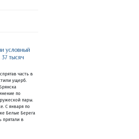
ли условный
 37 тысяч
спрятав часть в
естили ущерб.
Брянска
инение по
пружеской пары.
е. С января по
лке Белые Берега
ь прятали в