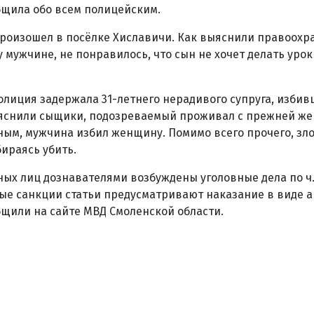
бщила обо всем полицейским.
роизошел в посёлке Хиславичи. Как выяснили правоохра
 мужчине, не понравилось, что сын не хочет делать урок
полиция задержала 31-летнего нерадивого супруга, избив
яснили сыщики, подозреваемый проживал с прежней же
яным, мужчина избил женщину. Помимо всего прочего, з
бираясь убить.
ых лиц дознавателями возбуждены уголовные дела по ч. 1
е санкции статьи предусматривают наказание в виде а
бщили на сайте МВД Смоленской области.