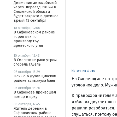
Движение автомобилей
через переезд 356 км в
Смоленской области
будет закрыто в дневное
время 13 сентября
10 октября, 14:00
В Сафоновском районе
горел цех по
производству
древесного угля
10 октября, 12:43
В Смоленске рано утром
сгорела ГАЗель
Источник фото
07 октября, 15:29
Ночью в Духовщинском
На Смоленщине на тро
районе вспыхнула баня
уголовное дело. Мужч
07 октября, 15:20
В Сафонове произошел
К правоохранителям 
пожар в цеху
избил их двухлетнюю 
06 октября, 17:45
решили разобраться. П
Житель деревни в
Сафоновском районе
слушаться, поэтому он