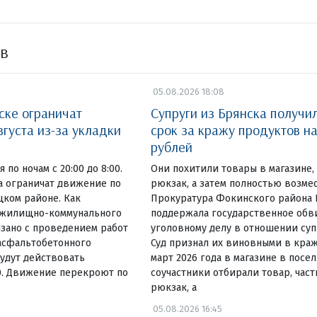
ов
05.08.2026 18:08
ске ограничат
Супруги из Брянска получи
вгуста из-за укладки
срок за кражу продуктов на
рублей
 по ночам с 20:00 до 8:00.
Они похитили товары в магазине, 
та ограничат движение по
рюкзак, а затем полностью возм
ком районе. Как
Прокуратура Фокинского района 
 жилищно-коммунального
поддержала государственное обв
язано с проведением работ
уголовному делу в отношении су
асфальтобетонного
Суд признал их виновными в краж
удут действовать
март 2026 года в магазине в посе
00. Движение перекроют по
соучастники отбирали товар, част
рюкзак, а
05.08.2026 16:45