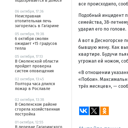
подозревается в доносе
все происходило, соо
06 октября, 17:36
Подобный инцидент п
Неисправная
отопительная печь
семейства, 38-летнему
загорелась в Гагарине
ударил его по голове.
05 октября, 19:38
6 октября смолян
А вот в Десногорске 
ожидает +15 градусов
бывшую жену. Как вы
тепла
квартире. Будучи пь
05 октября, 17:13
угрожал ей ножом, со
В Смоленской области
пройдет проверка
систем оповещения
«В отношении указанн
«Побои». Максимальны
02 октября, 13:45
Полтора часа длился
трёх месяцев», — соо
пожар в Рославле
02 октября, 13:38
В Смоленском районе
сгорела хозяйственная
постройка
01 октября, 12:55
В деревне Гагаринского