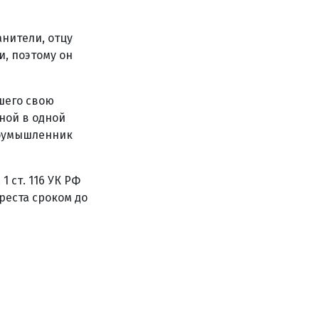
нители, отцу
и, поэтому он
шего свою
ной в одной
лоумышленник
 ст. 116 УК РФ
реста сроком до