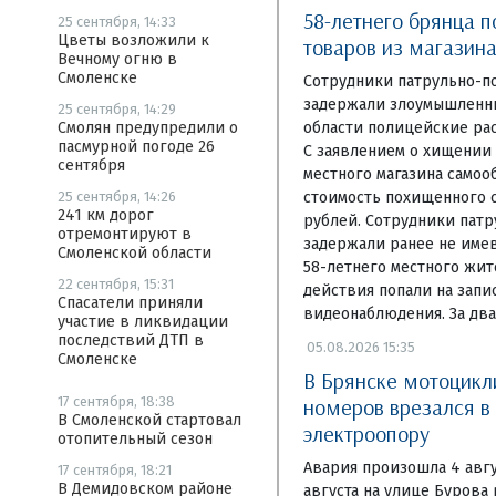
58-летнего брянца 
25 сентября, 14:33
Цветы возложили к
товаров из магазина
Вечному огню в
Смоленске
Сотрудники патрульно-п
задержали злоумышленни
25 сентября, 14:29
области полицейские рас
Смолян предупредили о
пасмурной погоде 26
С заявлением о хищении
сентября
местного магазина самоо
стоимость похищенного с
25 сентября, 14:26
241 км дорог
рублей. Сотрудники пат
отремонтируют в
задержали ранее не име
Смоленской области
58-летнего местного жит
22 сентября, 15:31
действия попали на запи
Спасатели приняли
видеонаблюдения. За два
участие в ликвидации
последствий ДТП в
05.08.2026 15:35
Смоленске
В Брянске мотоцикл
номеров врезался в
17 сентября, 18:38
В Смоленской стартовал
электроопору
отопительный сезон
Авария произошла 4 авгу
17 сентября, 18:21
В Демидовском районе
августа на улице Бурова