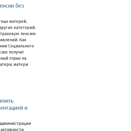
енсии без
тных матерей,
других категорий.
 страховую пенсию
аявлений. Как
нии Социального
сию получат
ный отдых на
атери, матери
енить
ентацией и
 администрации
 активности