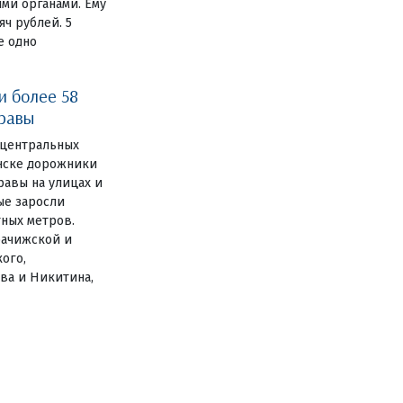
ми органами. Ему
ч рублей. 5
е одно
и более 58
травы
 центральных
янске дорожники
авы на улицах и
ные заросли
тных метров.
рачижской и
ого,
ва и Никитина,