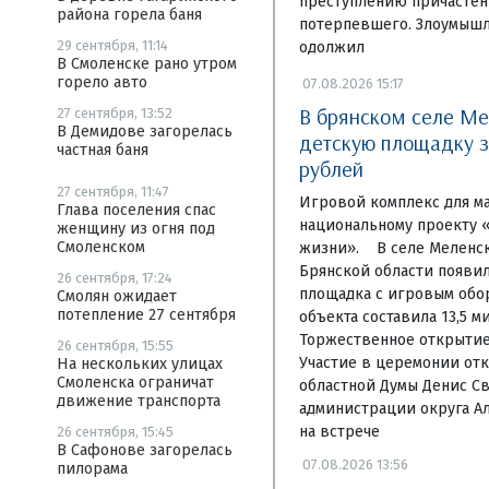
преступлению причастен
района горела баня
потерпевшего. Злоумышл
29 сентября, 11:14
одолжил
В Смоленске рано утром
горело авто
07.08.2026 15:17
В брянском селе Ме
27 сентября, 13:52
В Демидове загорелась
детскую площадку з
частная баня
рублей
27 сентября, 11:47
Игровой комплекс для м
Глава поселения спас
национальному проекту 
женщину из огня под
Смоленском
жизни». В селе Меленск
Брянской области появи
26 сентября, 17:24
площадка с игровым обо
Смолян ожидает
потепление 27 сентября
объекта составила 13,5 м
Торжественное открытие 
26 сентября, 15:55
Участие в церемонии отк
На нескольких улицах
Смоленска ограничат
областной Думы Денис Св
движение транспорта
администрации округа А
на встрече
26 сентября, 15:45
В Сафонове загорелась
07.08.2026 13:56
пилорама