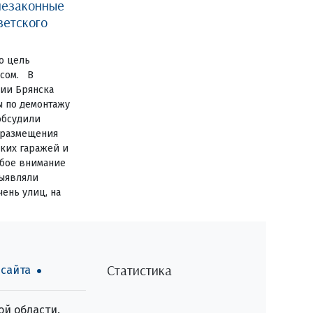
незаконные
ветского
о цель
есом. В
ии Брянска
ы по демонтажу
обсудили
 размещения
ких гаражей и
обое внимание
выявляли
ень улиц, на
Статистика
 сайта
й области.