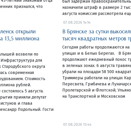
 43-летний знакомый отца
был задержан правоохранительны
енник признался, что
назначили штраф в размере 2 тыся
августа комиссия рассмотрела ещ
07.08.2026 14:14
ленск открыли
В Брянске за сутки выкосил
а 13,5 миллиона
тысяч квадратных метров 
Сегодня работы продолжаются на
улицах и в Белых Берегах. В Бр
алышей возвели по
продолжают ежедневный покос тр
«Инфраструктура для
в зеленых зонах. 6 августа травя
 Стародубского округа
убрали на площади 58 500 квадра
лась современная
Триммеры работали на улицах Ка
рудованием. Стоимость
Пересвета, Грибачева и Луначарск
иллиона рублей.
Пролетарской и Флотской, Ульяно
состоялось 5 августа.
на Транспортной и Московском
рытия приняли депутат
истунов и глава
лександр Подольный. Гости
07.08.2026 13:44