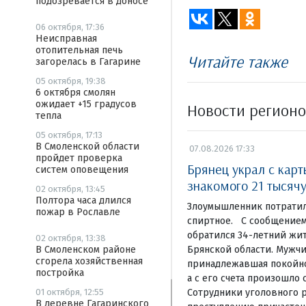
подозревается в доносе
06 октября, 17:36
Неисправная
отопительная печь
Читайте также
загорелась в Гагарине
05 октября, 19:38
6 октября смолян
ожидает +15 градусов
Новости регион
тепла
05 октября, 17:13
В Смоленской области
07.08.2026 17:33
пройдет проверка
Брянец украл с кар
систем оповещения
знакомого 21 тысяч
02 октября, 13:45
Полтора часа длился
Злоумышленник потратил
пожар в Рославле
спиртное. С сообщением
обратился 34-летний жи
02 октября, 13:38
Брянской области. Мужчи
В Смоленском районе
сгорела хозяйственная
принадлежавшая покойном
постройка
а с его счета произошло 
Сотрудники уголовного р
01 октября, 12:55
В деревне Гагаринского