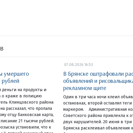
ов
07.08.2026 16:53
ты умершего
В Брянске оштрафовали ра
у рублей
объявлений и рисовальщик
рекламном щите
 деньги на продукты и
 о краже в полицию
Один в три часа ночи клеил объя
тель Клинцовского района
остановках, второй оставлял теги
на рассказал, что пропала
маркером. Административная ко
у отцу банковская карта,
Советского района привлекла к 
списание 21 тысячи рублей.
двух нарушителей. 20 июня в три
озыска установили, что к
Брянска расклеивал объявления н