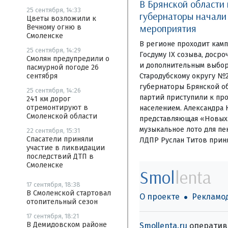
В Брянской области
25 сентября, 14:33
губернаторы начал
Цветы возложили к
мероприятия
Вечному огню в
Смоленске
В регионе проходит камп
25 сентября, 14:29
Госдуму IX созыва, доср
Смолян предупредили о
и дополнительным выбор
пасмурной погоде 26
Стародубскому округу №
сентября
губернаторы Брянской об
25 сентября, 14:26
партий приступили к пр
241 км дорог
отремонтируют в
населением. Александра 
Смоленской области
представляющая «Новых 
музыкальное лото для пе
22 сентября, 15:31
Спасатели приняли
ЛДПР Руслан Титов приня
участие в ликвидации
последствий ДТП в
Смоленске
Smol
lenta
17 сентября, 18:38
В Смоленской стартовал
О проекте
Рекламо
отопительный сезон
17 сентября, 18:21
В Демидовском районе
Smollenta.ru
оперативн