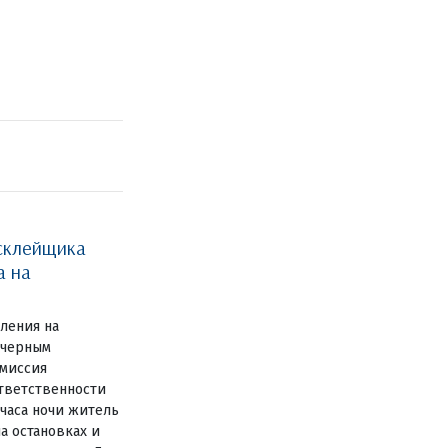
склейщика
а на
вления на
 черным
миссия
ответственности
 часа ночи житель
а остановках и