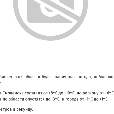
 Смоленской области будет пасмурная погода, небольш
г.
 Смоленске составит от +8°С до +10°С, по региону от +6°С
о области опустятся до -3°С, в городе от -1°С до +1°С.
етров в секунду.