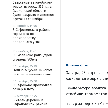
Движение автомобилей
через переезд 356 км в
Смоленской области
будет закрыто в дневное
время 13 сентября
10 октября, 14:00
В Сафоновском районе
горел цех по
производству
древесного угля
10 октября, 12:43
В Смоленске рано утром
сгорела ГАЗель
Источник фото
07 октября, 15:29
Ночью в Духовщинском
Завтра, 23 апреля, в
районе вспыхнула баня
ожидается мокрый сне
07 октября, 15:20
В Сафонове произошел
Температура воздуха в
пожар в цеху
столбики термометров п
06 октября, 17:45
Житель деревни в
Ветер западный 7-12 м
Сафоновском районе