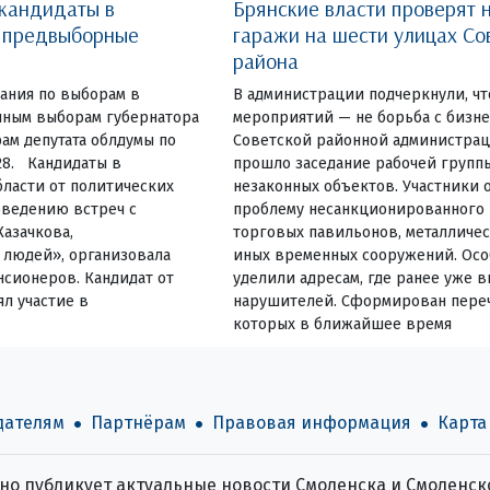
 кандидаты в
Брянские власти проверят 
и предвыборные
гаражи на шести улицах Со
района
ания по выборам в
В администрации подчеркнули, чт
очным выборам губернатора
мероприятий — не борьба с бизн
ам депутата облдумы по
Советской районной администрац
28. Кандидаты в
прошло заседание рабочей групп
ласти от политических
незаконных объектов. Участники 
оведению встреч с
проблему несанкционированного
Казачкова,
торговых павильонов, металличес
людей», организовала
иных временных сооружений. Ос
нсионеров. Кандидат от
уделили адресам, где ранее уже 
л участие в
нарушителей. Сформирован переч
которых в ближайшее время
дателям
Партнёрам
Правовая информация
Карта
о публикует актуальные новости Смоленска и Смоленско