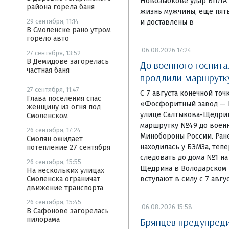
Новозыбкове удар БПЛА 
района горела баня
жизнь мужчины, еще пят
29 сентября, 11:14
и доставлены в
В Смоленске рано утром
горело авто
06.08.2026 17:24
27 сентября, 13:52
В Демидове загорелась
До военного госпита
частная баня
продлили маршрут
27 сентября, 11:47
С 7 августа конечной то
Глава поселения спас
«Фосфоритный завод — Б
женщину из огня под
улице Салтыкова-Щедри
Смоленском
маршрутку №49 до военн
26 сентября, 17:24
Минобороны России. Ране
Смолян ожидает
находилась у БЭМЗа, теп
потепление 27 сентября
следовать до дома №1 на
26 сентября, 15:55
Щедрина в Володарском 
На нескольких улицах
вступают в силу с 7 авгус
Смоленска ограничат
движение транспорта
26 сентября, 15:45
06.08.2026 15:58
В Сафонове загорелась
пилорама
Брянцев предупредил