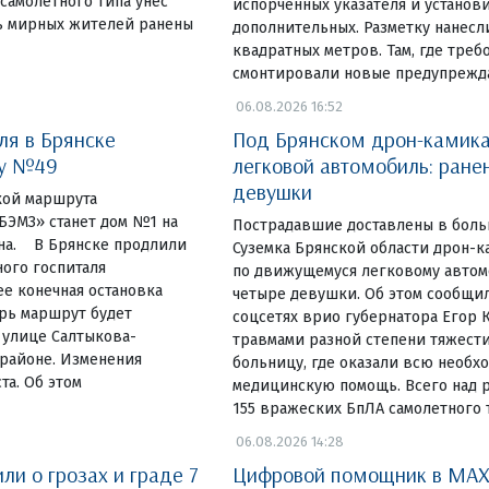
самолетного типа унес
испорченных указателя и установ
ь мирных жителей ранены
дополнительных. Разметку нанесл
квадратных метров. Там, где треб
смонтировали новые предупреж
06.08.2026 16:52
ля в Брянске
Под Брянском дрон-камика
ку №49
легковой автомобиль: ране
девушки
чкой маршрута
ЭМЗ» станет дом №1 на
Пострадавшие доставлены в боль
на. В Брянске продлили
Суземка Брянской области дрон-к
ого госпиталя
по движущемуся легковому автом
е конечная остановка
четыре девушки. Об этом сообщил
ерь маршрут будет
соцсетях врио губернатора Егор К
 улице Салтыкова-
травмами разной степени тяжести
районе. Изменения
больницу, где оказали всю необх
та. Об этом
медицинскую помощь. Всего над 
155 вражеских БпЛА самолетного т
06.08.2026 14:28
и о грозах и граде 7
Цифровой помощник в MAX