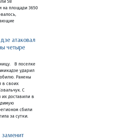
или 58
и на площади 3650
овалось,
дающие
дзе атаковал
ны четыре
ницу. В поселке
амикадзе ударил
обилю. Ранены
 в своих
овальчук. С
 их доставили в
одимую
регионом сбили
ипа за сутки.
 заменит