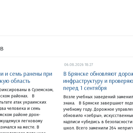
ов
06.08.2026 18:27
ли и семь ранены при
В Брянске обновляют доро
скую область
инфраструктуру и проверя
перед 1 сентября
фиксированы в Суземском,
ском районах. В
Возле учебных заведений замени
льтате атак украинских
знака. В Брянске завершают под
ва человека и семь
учебному году. Дорожное управле
емском районе дрон-
обновило «зебры», искусственны
ижущемуся легковому
надписи «убедись в безопасности
ончался на месте. В
школ. Всего заменили 264 неприг