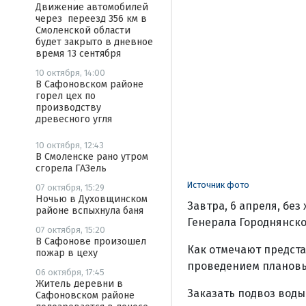
Движение автомобилей
через переезд 356 км в
Смоленской области
будет закрыто в дневное
время 13 сентября
10 октября, 14:00
В Сафоновском районе
горел цех по
производству
древесного угля
10 октября, 12:43
В Смоленске рано утром
сгорела ГАЗель
Источник фото
07 октября, 15:29
Ночью в Духовщинском
Завтра, 6 апреля, бе
районе вспыхнула баня
Генерала Городнянско
07 октября, 15:20
В Сафонове произошел
Как отмечают предста
пожар в цеху
проведением плановых
06 октября, 17:45
Житель деревни в
Заказать подвоз воды 
Сафоновском районе