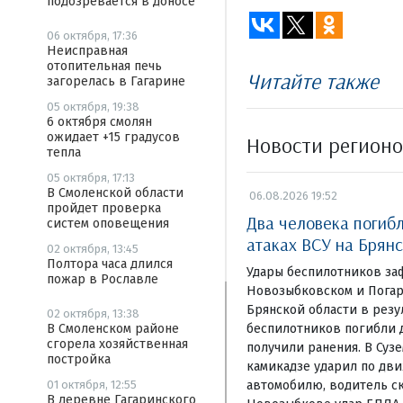
подозревается в доносе
06 октября, 17:36
Неисправная
отопительная печь
Читайте также
загорелась в Гагарине
05 октября, 19:38
6 октября смолян
ожидает +15 градусов
Новости регион
тепла
05 октября, 17:13
В Смоленской области
06.08.2026 19:52
пройдет проверка
Два человека погиб
систем оповещения
атаках ВСУ на Брян
02 октября, 13:45
Полтора часа длился
Удары беспилотников за
пожар в Рославле
Новозыбковском и Погар
Брянской области в резу
02 октября, 13:38
беспилотников погибли д
В Смоленском районе
сгорела хозяйственная
получили ранения. В Суз
постройка
камикадзе ударил по дв
автомобилю, водитель ск
01 октября, 12:55
В деревне Гагаринского