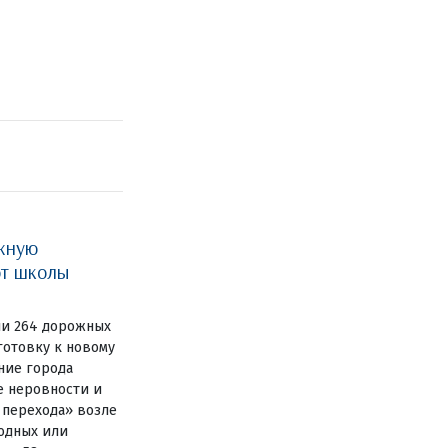
жную
ют школы
ли 264 дорожных
готовку к новому
ние города
е неровности и
 перехода» возле
одных или