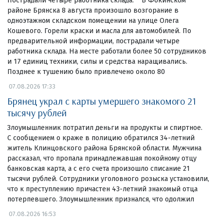
Пострадали четыре работника склада. В Фокинском
районе Брянска 8 августа произошло возгорание в
одноэтажном складском помещении на улице Олега
Кошевого. Горели краски и масла для автомобилей. По
предварительной информации, пострадали четыре
работника склада. На месте работали более 50 сотрудников
и 17 единиц техники, силы и средства наращивались.
Позднее к тушению было привлечено около 80
07.08.2026 17:33
Брянец украл с карты умершего знакомого 21
тысячу рублей
Злоумышленник потратил деньги на продукты и спиртное.
С сообщением о краже в полицию обратился 34-летний
житель Клинцовского района Брянской области. Мужчина
рассказал, что пропала принадлежавшая покойному отцу
банковская карта, а с его счета произошло списание 21
тысячи рублей. Сотрудники уголовного розыска установили,
что к преступлению причастен 43-летний знакомый отца
потерпевшего. Злоумышленник признался, что одолжил
07.08.2026 16:53