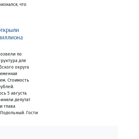
изнался, что
открыли
миллиона
озвели по
руктура для
бского округа
ременная
ем. Стоимость
рублей.
сь 5 августа.
иняли депутат
и глава
 Подольный. Гости