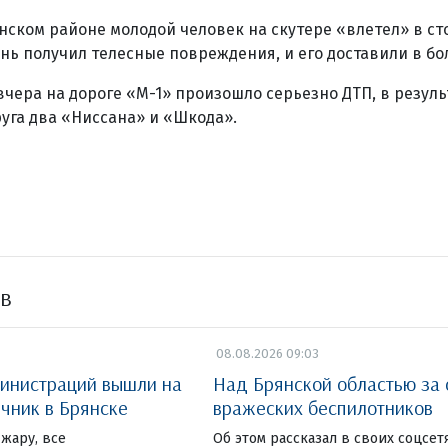
нском районе молодой человек на скутере «влетел» в ст
нь получил телесные повреждения, и его доставили в бо
 вчера на дороге «М-1» произошло серьезно ДТП, в резуль
руга два «Ниссана» и «Шкода».
ов
08.08.2026 09:03
инистраций вышли на
Над Брянской областью за 
чник в Брянске
вражеских беспилотников
жару, все
Об этом рассказал в своих соцсет