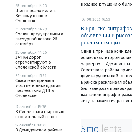
Позднее к тушению было
25 сентября, 14:33
Цветы возложили к
Вечному огню в
07.08.2026 16:53
Смоленске
В Брянске оштрафо
25 сентября, 14:29
объявлений и рисов
Смолян предупредили о
пасмурной погоде 26
рекламном щите
сентября
Один в три часа ночи кл
25 сентября, 14:26
241 км дорог
остановках, второй оста
отремонтируют в
маркером. Администрат
Смоленской области
Советского района привл
22 сентября, 15:31
двух нарушителей. 20 ию
Спасатели приняли
Брянска расклеивал объя
участие в ликвидации
был задержан правоохра
последствий ДТП в
назначили штраф в разме
Смоленске
августа комиссия рассмо
17 сентября, 18:38
В Смоленской стартовал
отопительный сезон
Smol
lenta
17 сентября, 18:21
В Демидовском районе