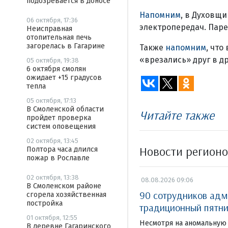
подозревается в доносе
Напомним
, в Духовщи
06 октября, 17:36
электропередач. Паре
Неисправная
отопительная печь
загорелась в Гагарине
Также
напомним
, что
«врезались» друг в д
05 октября, 19:38
6 октября смолян
ожидает +15 градусов
тепла
05 октября, 17:13
В Смоленской области
Читайте также
пройдет проверка
систем оповещения
02 октября, 13:45
Новости регион
Полтора часа длился
пожар в Рославле
02 октября, 13:38
08.08.2026 09:06
В Смоленском районе
90 сотрудников адм
сгорела хозяйственная
постройка
традиционный пятни
01 октября, 12:55
Несмотря на аномальную 
В деревне Гагаринского