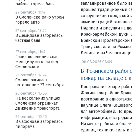
запланированное было в
района горела баня
прошел традиционный са
29 сентября, 11:14
сотрудников городской 
В Смоленске рано утром
администраций выполнял
горело авто
Надписи и рисунки на д
27 сентября, 13:52
Красноармейской, Дуки, 
В Демидове загорелась
Брянской Пролетарской 
частная баня
Траву скосили по Романа
27 сентября, 11:47
Ленина и на Челюскинце
Глава поселения спас
женщину из огня под
08.08.2026 08:09
Смоленском
В Фокинском районе
26 сентября, 17:24
пожар на складе с 
Смолян ожидает
потепление 27 сентября
Пострадали четыре рабо
Фокинском районе Брянс
26 сентября, 15:55
На нескольких улицах
возгорание в одноэтажн
Смоленска ограничат
на улице Олега Кошевого
движение транспорта
для автомобилей. По пр
26 сентября, 15:45
информации, пострадали 
В Сафонове загорелась
На месте работали более
пилорама
единиц техники, силы и 