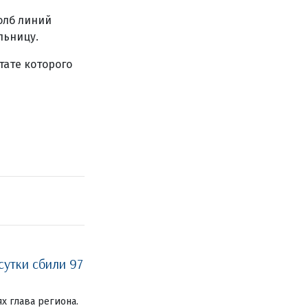
олб линий
льницу.
тате которого
сутки сбили 97
ях глава региона.