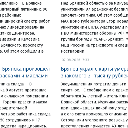
ыполнено. В Брянске
Над Брянской областью за минув
нитарный пятничник. 90
уничтожили 97 вражеских беспи
и районных
самолетного типа. Об этом сообщи
и широкий спектр работ.
МАХ врио губернатора Егор Ковал
омах ликвидировали на
уничтожении БПЛА участвовали п
Станке Димитрова,
ПВО Министерства обороны РФ, 
Дивизии и Камозина.
группы бригады «БАРС-Брянск», 
 Брянского, проспекту
МВД России на транспорте и спе
в. Об этом сообщили в
Росгвардии
07.08.2026 17:33
 Брянска произошел
Брянец украл с карты умер
красками и маслами
знакомого 21 тысячу рубле
тника склада. В
Злоумышленник потратил деньги 
ка 8 августа произошло
спиртное. С сообщением о краж
ом складском помещении
обратился 34-летний житель Кли
. Горели краски и масла
Брянской области. Мужчина расска
едварительной
принадлежавшая покойному отцу б
четыре работника склада.
а с его счета произошло списание
 50 сотрудников и 17
Сотрудники уголовного розыска у
средства наращивались.
преступлению причастен 43-летн