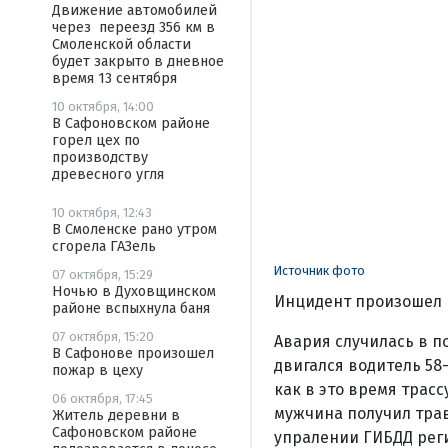
Движение автомобилей
через переезд 356 км в
Смоленской области
будет закрыто в дневное
время 13 сентября
10 октября, 14:00
В Сафоновском районе
горел цех по
производству
древесного угля
10 октября, 12:43
В Смоленске рано утром
сгорела ГАЗель
Источник фото
07 октября, 15:29
Ночью в Духовщинском
Инцидент произошел в
районе вспыхнула баня
07 октября, 15:20
Авария случилась в п
В Сафонове произошел
двигался водитель 58
пожар в цеху
как в это время трасс
06 октября, 17:45
мужчина получил трав
Житель деревни в
Сафоновском районе
упралении ГИБДД рег