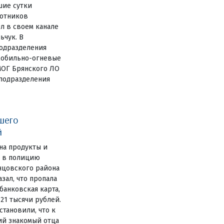
шие сутки
лотников
л в своем канале
ьчук. В
одразделения
мобильно-огневые
МОГ Брянского ЛО
цподразделения
шего
й
на продукты и
е в полицию
нцовского района
зал, что пропала
анковская карта,
 21 тысячи рублей.
становили, что к
ий знакомый отца