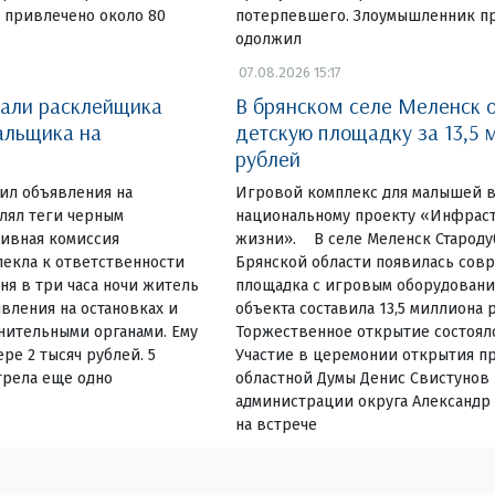
 привлечено около 80
потерпевшего. Злоумышленник пр
одолжил
07.08.2026 15:17
вали расклейщика
В брянском селе Меленск 
альщика на
детскую площадку за 13,5 
рублей
еил объявления на
Игровой комплекс для малышей в
влял теги черным
национальному проекту «Инфраст
ивная комиссия
жизни». В селе Меленск Староду
екла к ответственности
Брянской области появилась сов
ня в три часа ночи житель
площадка с игровым оборудовани
вления на остановках и
объекта составила 13,5 миллиона 
нительными органами. Ему
Торжественное открытие состояло
ре 2 тысяч рублей. 5
Участие в церемонии открытия пр
трела еще одно
областной Думы Денис Свистунов 
администрации округа Александр
на встрече