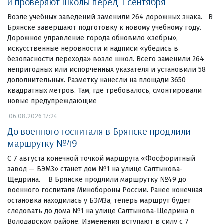
и проверяют школы перед 1 сентября
Возле учебных заведений заменили 264 дорожных знака. В
Брянске завершают подготовку к новому учебному году.
Дорожное управление города обновило «зебры»,
искусственные неровности и надписи «убедись в
безопасности перехода» возле школ. Всего заменили 264
непригодных или испорченных указателя и установили 58
дополнительных. Разметку нанесли на площади 3650
квадратных метров. Там, где требовалось, смонтировали
новые предупреждающие
06.08.2026 17:24
До военного госпиталя в Брянске продлили
маршрутку №49
С 7 августа конечной точкой маршрута «Фосфоритный
завод — БЭМЗ» станет дом №1 на улице Салтыкова-
Щедрина. В Брянске продлили маршрутку №49 до
военного госпиталя Минобороны России. Ранее конечная
остановка находилась у БЭМЗа, теперь маршрут будет
следовать до дома №1 на улице Салтыкова-Щедрина в
Володарском районе. Изменения вступают в силу с 7