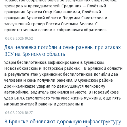
торжество собрались более 50 заслуженных спортсменов,
тренеров и преподавателей. Среди них — Почётный
гражданин Брянска Отар Кацанашвили, Почётный
гражданин Брянской области Людмила Самотёсова и
заслуженный тренер России Светлана Белова. С
приветственным словом к собравшимся обратились
06.08.2026 19:52
Два человека погибли и семь ранены при атаках
ВСУ на Брянскую область
Удары беспилотников зафиксированы в Суземском,
Новозыбковском и Погарском районах. В Брянской области
в результате атак украинских беспилотников погибли два
человека и семь получили ранения. В Суземском районе
дрон-камикадзе ударил по движущемуся легковому
автомобилю, водитель скончался на месте. В Новозыбкове
удар БПЛА самолетного типа унес жизнь мужчины, еще пять
мирных жителей ранены и доставлены в
06.08.2026 18:27
В Брянске обновляют дорожную инфраструктуру