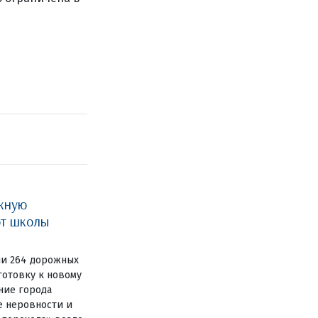
жную
ют школы
ли 264 дорожных
готовку к новому
ние города
е неровности и