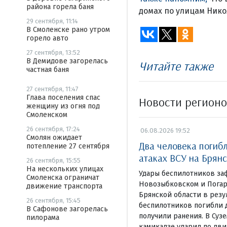
района горела баня
домах по улицам Нико
29 сентября, 11:14
В Смоленске рано утром
горело авто
27 сентября, 13:52
В Демидове загорелась
Читайте также
частная баня
27 сентября, 11:47
Глава поселения спас
Новости регион
женщину из огня под
Смоленском
26 сентября, 17:24
06.08.2026 19:52
Смолян ожидает
Два человека погиб
потепление 27 сентября
атаках ВСУ на Брян
26 сентября, 15:55
На нескольких улицах
Удары беспилотников за
Смоленска ограничат
Новозыбковском и Погар
движение транспорта
Брянской области в резу
26 сентября, 15:45
беспилотников погибли д
В Сафонове загорелась
получили ранения. В Суз
пилорама
камикадзе ударил по дв