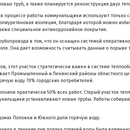
новых труб, а также планируется реконструкция двух теп
о в процессе работы коммунальщики используют только
олиуретановая изоляция, благодаря которой можно изб
также специальное антикоррозийное покрытие.
рубопровода в том, что он оснащен системой оперативно
оля. Она дает возможность считывать данные о порыве 
ов, этот участок стратегически важен в системе теплоо
ывает Промышленный и Ленинский районы областного це
орячую воду 70% городских потребителей.
олнили практически 50% всех работ. Старый участок теп
унальщики устанавливают новые трубы. Работы собира
 домах Поповки и Южного дали горячую воду.
вчера в течение дня подача горячей воды была временн