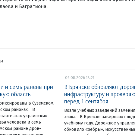
лаева и Багратиона.
ов
06.08.2026 18:27
ли и семь ранены при
В Брянске обновляют доро
скую область
инфраструктуру и проверя
перед 1 сентября
фиксированы в Суземском,
ском районах. В
Возле учебных заведений замени
льтате атак украинских
знака. В Брянске завершают под
ва человека и семь
учебному году. Дорожное управле
емском районе дрон-
обновило «зебры», искусственны
ижущемуся легковому