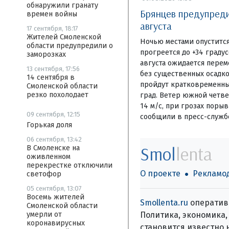
обнаружили гранату
Брянцев предупредил
времен войны
августа
17 сентября, 18:17
Жителей Смоленской
Ночью местами опустится
области предупредили о
прогреется до +34 граду
заморозках
августа ожидается перем
13 сентября, 17:56
без существенных осадко
14 сентября в
пройдут кратковременны
Смоленской области
резко похолодает
град. Ветер южной четвер
14 м/с, при грозах порыв
09 сентября, 12:15
сообщили в пресс-служб
Горькая доля
06 сентября, 13:42
Smol
lenta
В Смоленске на
оживленном
перекрестке отключили
О проекте
Рекламо
светофор
05 сентября, 13:07
Восемь жителей
Smollenta.ru
оперативн
Смоленской области
Политика, экономика, 
умерли от
коронавирусных
становится известно 