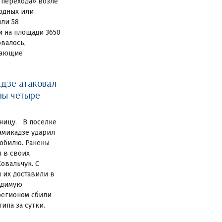
 перехода» возле
одных или
или 58
и на площади 3650
овалось,
дающие
дзе атаковал
ны четыре
ницу. В поселке
амикадзе ударил
обилю. Ранены
 в своих
овальчук. С
 их доставили в
одимую
регионом сбили
ипа за сутки.