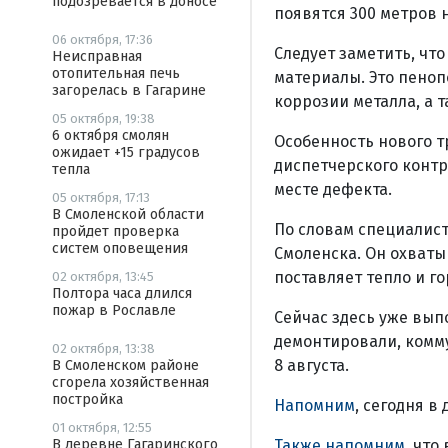
подозревается в доносе
появятся 300 метров 
06 октября, 17:36
Следует заметить, чт
Неисправная
отопительная печь
материалы. Это пеноп
загорелась в Гагарине
коррозии металла, а 
05 октября, 19:38
6 октября смолян
Особенность нового т
ожидает +15 градусов
диспетчерского контр
тепла
месте дефекта.
05 октября, 17:13
В Смоленской области
По словам специалист
пройдет проверка
систем оповещения
Смоленска. Он охват
поставляет тепло и г
02 октября, 13:45
Полтора часа длился
пожар в Рославле
Сейчас здесь уже вып
демонтировали, комм
02 октября, 13:38
8 августа.
В Смоленском районе
сгорела хозяйственная
постройка
Напомним
, сегодня в
01 октября, 12:55
Также напомним,
что 
В деревне Гагаринского