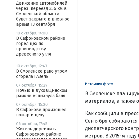
Движение автомобилей
через переезд 356 км в
Смоленской области
будет закрыто в дневное
время 13 сентября
10 октября, 14:00
В Сафоновском районе
горел цех по
производству
древесного угля
10 октября, 12:43
В Смоленске рано утром
сгорела ГАЗель
Источник фото
07 октября, 15:29
Ночью в Духовщинском
В Смоленске планиру
районе вспыхнула баня
материалов, а также 
07 октября, 15:20
В Сафонове произошел
Как сообщили в пресс
пожар в цеху
Сентября собираются 
06 октября, 17:45
диспетчерского контр
Житель деревни в
Сафоновском районе
метров. В 2015-м год