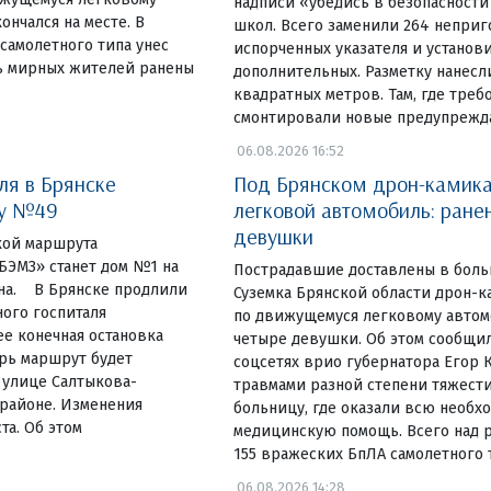
надписи «убедись в безопасности
ончался на месте. В
школ. Всего заменили 264 неприг
самолетного типа унес
испорченных указателя и установ
ь мирных жителей ранены
дополнительных. Разметку нанесл
квадратных метров. Там, где треб
смонтировали новые предупреж
06.08.2026 16:52
ля в Брянске
Под Брянском дрон-камика
ку №49
легковой автомобиль: ране
девушки
чкой маршрута
ЭМЗ» станет дом №1 на
Пострадавшие доставлены в боль
на. В Брянске продлили
Суземка Брянской области дрон-к
ого госпиталя
по движущемуся легковому автом
е конечная остановка
четыре девушки. Об этом сообщил
ерь маршрут будет
соцсетях врио губернатора Егор К
 улице Салтыкова-
травмами разной степени тяжести
районе. Изменения
больницу, где оказали всю необх
та. Об этом
медицинскую помощь. Всего над 
155 вражеских БпЛА самолетного т
06.08.2026 14:28