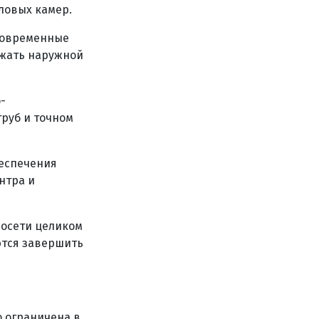
ловых камер.
 современные
ежать наружной
-
труб и точном
беспечения
нтра и
лосети целиком
ются завершить
о ограничена в