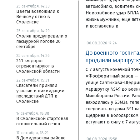
автомобилю, водитель ск
25 сентября, 14:33
Цветы возложили к
Новозыбкове удар БПЛА 
Вечному огню в
жизнь мужчины, еще пят
Смоленске
и доставлены в
25 сентября, 14:29
Смолян предупредили о
пасмурной погоде 26
06.08.2026 17:24
сентября
До военного госпита
25 сентября, 14:26
продлили маршрут
241 км дорог
отремонтируют в
С 7 августа конечной то
Смоленской области
«Фосфоритный завод — Б
22 сентября, 15:31
улице Салтыкова-Щедри
Спасатели приняли
маршрутку №49 до военн
участие в ликвидации
Минобороны России. Ране
последствий ДТП в
Смоленске
находилась у БЭМЗа, теп
следовать до дома №1 на
17 сентября, 18:38
Щедрина в Володарском 
В Смоленской стартовал
вступают в силу с 7 авгус
отопительный сезон
17 сентября, 18:21
В Демидовском районе
06.08.2026 15:58