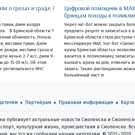
и о грозах и граде 7
Цифровой помощник в MAX
брянцам походы в поликли
 туман, днем воздух
Через чат-бот можно закрыть бол
сов. В Брянской области 7
продлить рецепт и записаться к
енная облачность. Ночью
Брянской области стала доступна 
в, местами туман. Днем
мессенджере MAX. Чат-бот «Запис
е дожди, местами гроза и
врачу Брянская область» позволя
ти ночью 2-7 м/с, днем 9-
визитов в поликлинику записатьс
ы до 15-20 м/с. Об этом
вызвать врача на дом, отменить 
е регионального МЧС
запись. Также дистанционно можн
больничный лист и
дателям
Партнёрам
Правовая информация
Карта
о публикует актуальные новости Смоленска и Смоленско
спорт, культурная жизнь, происшествия в Смоленске. Все
нам, мы тут же сообщаем нашим читателям. © 2011—2020