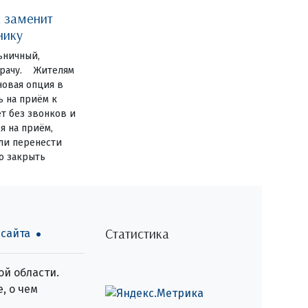
 заменит
нику
ьничный,
 врачу. Жителям
новая опция в
ь на приём к
ет без звонков и
я на приём,
или перенести
о закрыть
Статистика
 сайта
й области.
, о чем