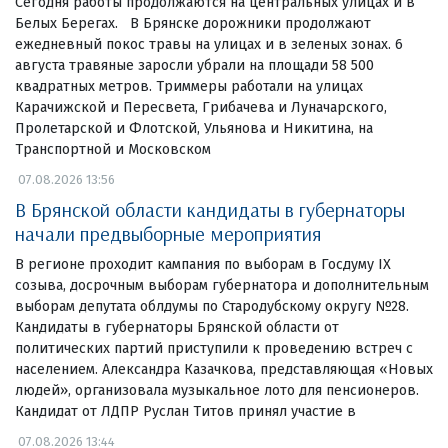
Сегодня работы продолжаются на центральных улицах и в
Белых Берегах. В Брянске дорожники продолжают
ежедневный покос травы на улицах и в зеленых зонах. 6
августа травяные заросли убрали на площади 58 500
квадратных метров. Триммеры работали на улицах
Карачижской и Пересвета, Грибачева и Луначарского,
Пролетарской и Флотской, Ульянова и Никитина, на
Транспортной и Московском
07.08.2026 13:56
В Брянской области кандидаты в губернаторы
начали предвыборные мероприятия
В регионе проходит кампания по выборам в Госдуму IX
созыва, досрочным выборам губернатора и дополнительным
выборам депутата облдумы по Стародубскому округу №28.
Кандидаты в губернаторы Брянской области от
политических партий приступили к проведению встреч с
населением. Александра Казачкова, представляющая «Новых
людей», организовала музыкальное лото для пенсионеров.
Кандидат от ЛДПР Руслан Титов принял участие в
07.08.2026 13:44