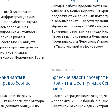
Сегодня работы продолжаются на
улицах и в Белых Берегах. В Бр
алышей возвели по
продолжают ежедневный покос тр
«Инфраструктура для
в зеленых зонах. 6 августа травя
 Стародубского округа
убрали на площади 58 500 квадра
лась современная
Триммеры работали на улицах Ка
рудованием. Стоимость
Пересвета, Грибачева и Луначарск
иллиона рублей.
Пролетарской и Флотской, Ульяно
состоялось 5 августа.
на Транспортной и Московском
рытия приняли депутат
истунов и глава
лександр Подольный. Гости
07.08.2026 13:44
 кандидаты в
Брянские власти проверят 
и предвыборные
гаражи на шести улицах Со
района
ания по выборам в
В администрации подчеркнули, чт
очным выборам губернатора
мероприятий — не борьба с бизн
ам депутата облдумы по
Советской районной администрац