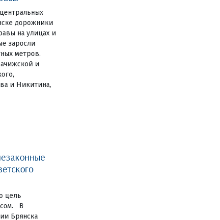
 центральных
янске дорожники
авы на улицах и
ные заросли
тных метров.
рачижской и
ого,
ва и Никитина,
незаконные
ветского
о цель
есом. В
ии Брянска