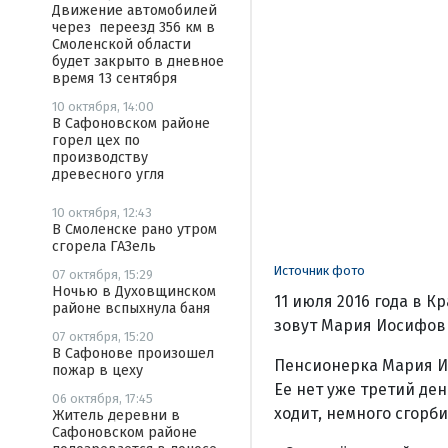
Движение автомобилей
через переезд 356 км в
Смоленской области
будет закрыто в дневное
время 13 сентября
10 октября, 14:00
В Сафоновском районе
горел цех по
производству
древесного угля
10 октября, 12:43
В Смоленске рано утром
сгорела ГАЗель
Источник фото
07 октября, 15:29
Ночью в Духовщинском
11 июля 2016 года в 
районе вспыхнула баня
зовут Мария Иосифов
07 октября, 15:20
В Сафонове произошел
Пенсионерка Мария И
пожар в цеху
Ее нет уже третий ден
06 октября, 17:45
ходит, немного сгорб
Житель деревни в
Сафоновском районе