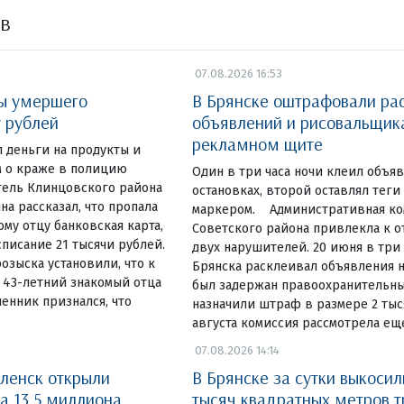
ов
07.08.2026 16:53
ты умершего
В Брянске оштрафовали ра
у рублей
объявлений и рисовальщик
рекламном щите
 деньги на продукты и
 о краже в полицию
Один в три часа ночи клеил объя
тель Клинцовского района
остановках, второй оставлял теги
на рассказал, что пропала
маркером. Административная ко
у отцу банковская карта,
Советского района привлекла к 
списание 21 тысячи рублей.
двух нарушителей. 20 июня в три
озыска установили, что к
Брянска расклеивал объявления н
 43-летний знакомый отца
был задержан правоохранительны
енник признался, что
назначили штраф в размере 2 тыся
августа комиссия рассмотрела ещ
07.08.2026 14:14
ленск открыли
В Брянске за сутки выкосил
а 13,5 миллиона
тысяч квадратных метров 