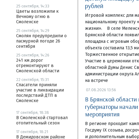
рублей
25 сентября, 14:33
Цветы возложили к
Игровой комплекс для м
Вечному огню в
национальному проекту 
Смоленске
жизни». В селе Меленск
25 сентября, 14:29
Брянской области появи
Смолян предупредили о
пасмурной погоде 26
площадка с игровым обо
сентября
объекта составила 13,5 м
Торжественное открытие 
25 сентября, 14:26
241 км дорог
Участие в церемонии отк
отремонтируют в
областной Думы Денис Св
Смоленской области
администрации округа А
22 сентября, 15:31
на встрече
Спасатели приняли
07.08.2026 13:56
участие в ликвидации
последствий ДТП в
В Брянской области
Смоленске
губернаторы начал
мероприятия
17 сентября, 18:38
В Смоленской стартовал
отопительный сезон
В регионе проходит камп
Госдуму IX созыва, доср
17 сентября, 18:21
и дополнительным выбор
В Демидовском районе