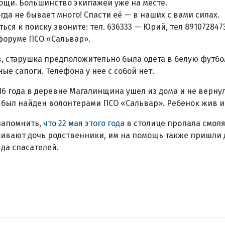
ощи. Большинство экипажей уже на месте.
да не бывает много! Спасти её — в наших с вами силах.
ься к поиску звоните: тел. 636333 — Юрий, тел 891072847
форуме ПСО «Сальвар».
, старушка предположительно была одета в белую футбо
ные сапоги. Телефона у нее с собой нет.
16 года в деревне Магалинщина ушел из дома и не верну
он был найден волонтерами ПСО «Сальвар». Ребенок жив 
 напомнить,
что 22 мая этого года
в столице пропала смол
кивают дочь родственники, им на помощь также пришли
да спасателей.