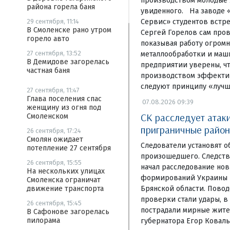
производством молодые 
района горела баня
увиденного. На заводе 
Сервис» студентов встре
29 сентября, 11:14
В Смоленске рано утром
Сергей Горелов сам пров
горело авто
показывая работу огромн
27 сентября, 13:52
металлообработки и маш
В Демидове загорелась
предприятии уверены, чт
частная баня
производством эффекти
следуют принципу «луч
27 сентября, 11:47
Глава поселения спас
07.08.2026 09:39
женщину из огня под
СК расследует атак
Смоленском
приграничные район
26 сентября, 17:24
Смолян ожидает
Следователи установят о
потепление 27 сентября
произошедшего. Следств
26 сентября, 15:55
начал расследование но
На нескольких улицах
формирований Украины 
Смоленска ограничат
Брянской области. Повод
движение транспорта
проверки стали удары, в
26 сентября, 15:45
пострадали мирные жите
В Сафонове загорелась
пилорама
губернатора Егор Коваль