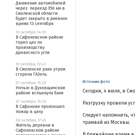
Движение автомобилей
через переезд 356 км в
Смоленской области
будет закрыто в дневное
время 13 сентября
10 октября, 14:00
В Сафоновском районе
горел цех по
производству
древесного угля
10 октября, 12:43
В Смоленске рано утром
сгорела ГАЗель
Источник фото
07 октября, 15:29
Ночью в Духовщинском
Сегодня, 4 июля, в С
районе вспыхнула баня
07 октября, 15:20
Разгрузку провели ус
В Сафонове произошел
пожар в цеху
Следует напомнить, ч
06 октября, 17:45
трамвай из Москвы.
Житель деревни в
Сафоновском районе
В ближайшее время в 