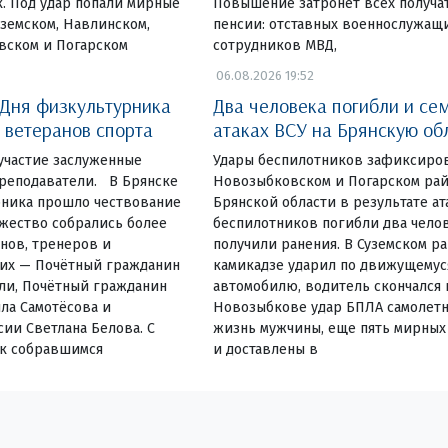
. Под удар попали мирные
Повышение затронет всех получа
земском, Навлинском,
пенсии: отставных военнослужащ
вском и Погарском
сотрудников МВД,
06.08.2026 19:52
 Дня физкультурника
Два человека погибли и се
 ветеранов спорта
атаках ВСУ на Брянскую об
участие заслуженные
Удары беспилотников зафиксиров
преподаватели. В Брянске
Новозыбковском и Погарском ра
рника прошло чествование
Брянской области в результате ат
ржество собрались более
беспилотников погибли два челов
нов, тренеров и
получили ранения. В Суземском р
них — Почётный гражданин
камикадзе ударил по движущемус
ли, Почётный гражданин
автомобилю, водитель скончался н
ла Самотёсова и
Новозыбкове удар БПЛА самолетн
ии Светлана Белова. С
жизнь мужчины, еще пять мирных
к собравшимся
и доставлены в