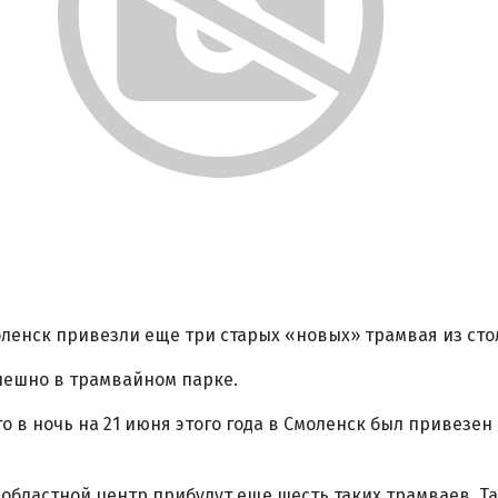
моленск привезли еще три старых «новых» трамвая из сто
пешно в трамвайном парке.
то в ночь на 21 июня этого года в Смоленск был привезе
областной центр прибудут еще шесть таких трамваев. Та