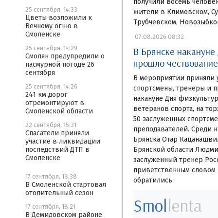
получили восемь человек
25 сентября, 14:33
жители в Климовском, Су
Цветы возложили к
Трубчевском, Новозыбко
Вечному огню в
Смоленске
07.08.2026 08:32
25 сентября, 14:29
В Брянске накануне
Смолян предупредили о
прошло чествование
пасмурной погоде 26
сентября
В мероприятии приняли 
25 сентября, 14:26
спортсмены, тренеры и 
241 км дорог
накануне Дня физкульту
отремонтируют в
ветеранов спорта, на то
Смоленской области
50 заслуженных спортсме
22 сентября, 15:31
преподавателей. Среди 
Спасатели приняли
Брянска Отар Кацанашви
участие в ликвидации
Брянской области Людми
последствий ДТП в
Смоленске
заслуженный тренер Росс
приветственным словом 
17 сентября, 18:38
обратились
В Смоленской стартовал
отопительный сезон
Smol
lenta
17 сентября, 18:21
В Демидовском районе