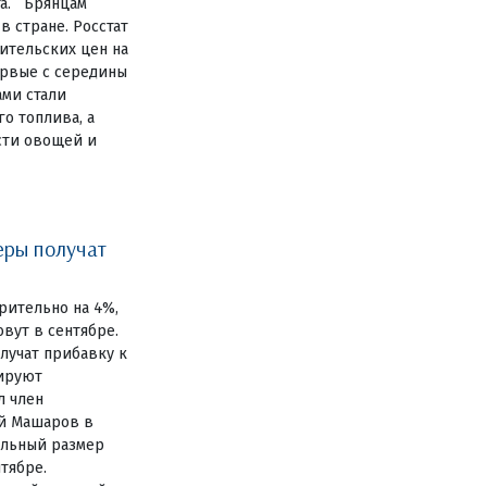
та. Брянцам
 стране. Росстат
ительских цен на
ервые с середины
ами стали
о топлива, а
сти овощей и
еры получат
ительно на 4%,
вут в сентябре.
лучат прибавку к
нируют
л член
й Машаров в
ельный размер
тябре.