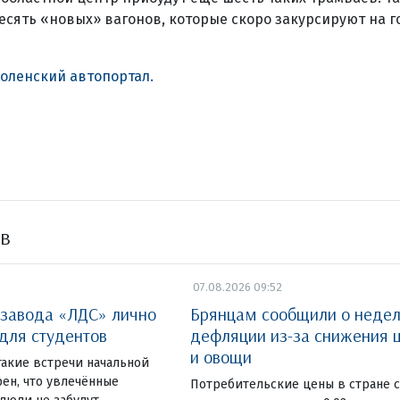
есять «новых» вагонов, которые скоро закурсируют на г
оленский автопортал.
ов
07.08.2026 09:52
 завода «ЛДС» лично
Брянцам сообщили о неде
 для студентов
дефляции из-за снижения ц
и овощи
такие встречи начальной
ен, что увлечённые
Потребительские цены в стране с