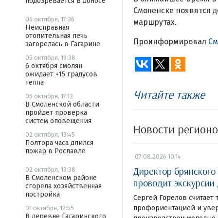
подозревается в доносе
Смоленске появятся д
06 октября, 17:36
маршрутах.
Неисправная
отопительная печь
Проинформировал
См
загорелась в Гагарине
05 октября, 19:38
6 октября смолян
ожидает +15 градусов
тепла
Читайте также
05 октября, 17:13
В Смоленской области
пройдет проверка
систем оповещения
Новости регион
02 октября, 13:45
Полтора часа длился
пожар в Рославле
07.08.2026 10:14
Директор брянского
02 октября, 13:38
В Смоленском районе
проводит экскурсии
сгорела хозяйственная
постройка
Сергей Горелов считает 
профориентацией и увер
01 октября, 12:55
В деревне Гагаринского