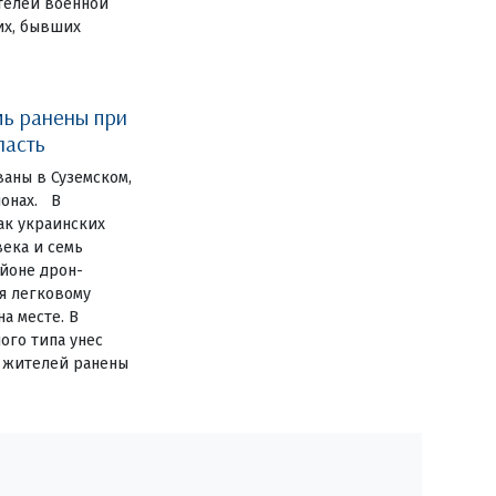
телей военной
их, бывших
мь ранены при
ласть
аны в Суземском,
йонах. В
ак украинских
ека и семь
айоне дрон-
я легковому
а месте. В
ого типа унес
 жителей ранены