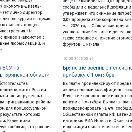
люди не забудут
августа снизились на 0,02 процен
«Локомотив-Дизель-
сообщили о недельной дефляции в
чает лично директор.
утверждает, что снижение потреб
одит экскурсии по цехам,
0,02 процента зафиксировано вп
ых станков, процесс
мая 2026 года. Основными причин
иностроения. На
удешевление бензина и дизельног
о живое знакомство с
также сезонное снижение стоимо
внее любых лекций, и
фруктов. С начала
ше
07.08.2026 08:46
и ВСУ на
Брянские военные пенсион
ы Брянской области
прибавку с 1 октября
бстоятельства
Выплаты проиндексируют предвар
енный комитет России
окончательный коэффициент назо
вых атак вооруженных
Брянские военные пенсионеры по
на приграничные районы
пенсии с 1 октября. Выплаты пла
ом для процессуальной
проиндексировать на 4%, сообщи
 результате которых
Общественной палаты РФ Евгени
ли. Ранее врио
интервью РИА Новости. Окончат
чук сообщил, что ранения
индексации станет известен в сен