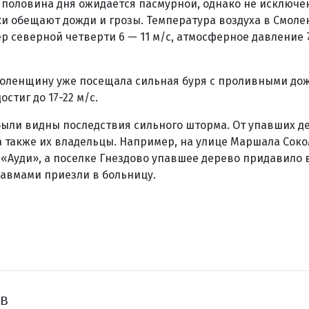
 половина дня ожидается пасмурной, однако не исключе
ки обещают дожди и грозы. Температура воздуха в Смоле
ер северной четверти 6 — 11 м/с, атмосферное давление 7
оленщину уже посещала сильная буря с проливными до
остиг до 17-22 м/с.
были видны последствия сильного шторма. От упавших д
 также их владельцы. Например, на улице Маршала Соко
«Ауди», а поселке Гнездово упавшее дерево придавило 
равмами приезли в больницу.
ов