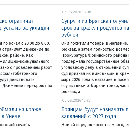
05.08.2026 18:08
ске ограничат
Супруги из Брянска получи
вгуста из-за укладки
срок за кражу продуктов на
рублей
 по ночам с 20:00 до 8:00.
Они похитили товары в магазине, 
та ограничат движение по
рюкзак, а затем полностью возм
ком районе. Как
Прокуратура Фокинского района 
 жилищно-коммунального
поддержала государственное обв
язано с проведением работ
уголовному делу в отношении су
асфальтобетонного
Суд признал их виновными в краж
удут действовать
март 2026 года в магазине в посе
00. Движение перекроют по
соучастники отбирали товар, част
рюкзак, а
05.08.2026 16:45
поймали на краже
Брянцам будут назначать п
 в Унече
заявлений с 2027 года
остовой службы
Новый порядок коснется многоде