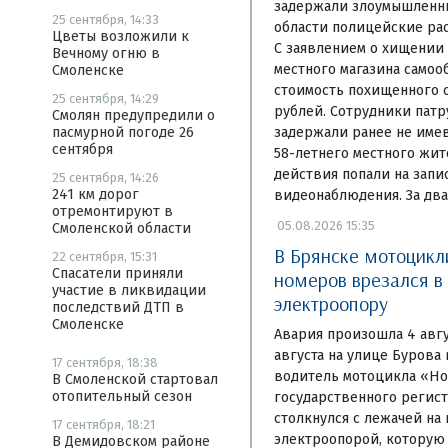
задержали злоумышленни
25 сентября, 14:33
области полицейские рас
Цветы возложили к
С заявлением о хищении
Вечному огню в
местного магазина самоо
Смоленске
стоимость похищенного с
25 сентября, 14:29
рублей. Сотрудники пат
Смолян предупредили о
задержали ранее не име
пасмурной погоде 26
сентября
58-летнего местного жит
действия попали на запи
25 сентября, 14:26
241 км дорог
видеонаблюдения. За два
отремонтируют в
05.08.2026 15:35
Смоленской области
В Брянске мотоцикл
22 сентября, 15:31
Спасатели приняли
номеров врезался в
участие в ликвидации
электроопору
последствий ДТП в
Смоленске
Авария произошла 4 авгу
августа на улице Бурова
17 сентября, 18:38
водитель мотоцикла «Ho
В Смоленской стартовал
отопительный сезон
государственного регис
столкнулся с лежачей на
17 сентября, 18:21
электроопорой, которую
В Демидовском районе