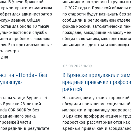
ка. В Унече Брянской
инвалидов по зрению I группы и 
крыли кражи из магазина.
С 2027 года в Брянской области
 обратился администратор
по старости будут назначать без з
бслуживания. Общая
сообщили в региональном отделе
оставила около 10 тысяч
фонда России, автоматически пен
рульно-постовой службы
граждане, выходящие на заслужен
вшего проблем с законом
общих основаниях, многодетные м
еля. Его противозаконные
инвалидов с детства и инвалиды
сь камеры
 дня
05.08.2026 14:39
ист на «Honda» без
В Брянске предложили зам
 упавшую
вредные привычки профори
работой
ста на улице Бурова. 4
На совещании у главы городской
 в Брянске 26-летний
обсудили повышение социальной
nda CBR 600RR» без
молодежи и пропаганду здоровог
трационного знака
В Брянске профориентация и тру
 проезжей части
подростков рассматриваются как
 повредили в результате
вредным привычкам и асоциально