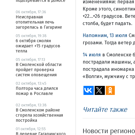
подозревается в доносе
изменениями: первая
Кроме этого, синопти
06 октября, 17:36
+22…+26 градусов. Вет
Неисправная
отопительная печь
столба, будет падать.
загорелась в Гагарине
Напомним, 13 июля
См
05 октября, 19:38
6 октября смолян
грозами. Тогда ветер д
ожидает +15 градусов
тепла
14 июля
в Смоленске 
05 октября, 17:13
пострадали машины, а
В Смоленской области
пострадала иномарка 
пройдет проверка
систем оповещения
«Волги», мужчину с т
02 октября, 13:45
Полтора часа длился
пожар в Рославле
02 октября, 13:38
Читайте также
В Смоленском районе
сгорела хозяйственная
постройка
Новости регион
01 октября, 12:55
В деревне Гагаринского