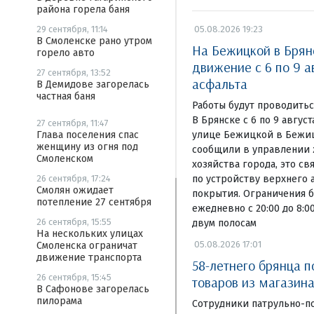
района горела баня
05.08.2026 19:23
29 сентября, 11:14
В Смоленске рано утром
На Бежицкой в Брян
горело авто
движение с 6 по 9 а
27 сентября, 13:52
асфальта
В Демидове загорелась
частная баня
Работы будут проводиться
В Брянске с 6 по 9 авгус
27 сентября, 11:47
улице Бежицкой в Бежиц
Глава поселения спас
женщину из огня под
сообщили в управлении
Смоленском
хозяйства города, это св
по устройству верхнего 
26 сентября, 17:24
Смолян ожидает
покрытия. Ограничения б
потепление 27 сентября
ежедневно с 20:00 до 8:
26 сентября, 15:55
двум полосам
На нескольких улицах
05.08.2026 17:01
Смоленска ограничат
движение транспорта
58-летнего брянца 
26 сентября, 15:45
товаров из магазина
В Сафонове загорелась
пилорама
Сотрудники патрульно-п