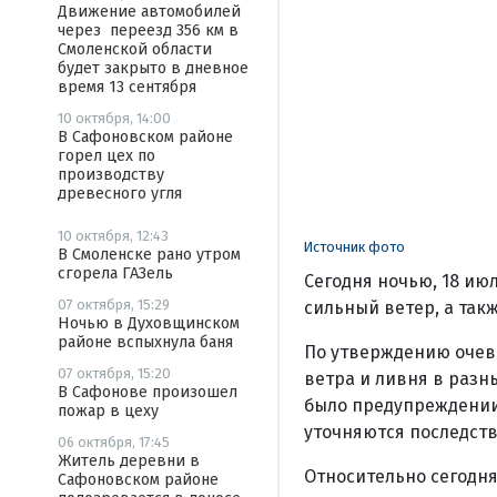
Движение автомобилей
через переезд 356 км в
Смоленской области
будет закрыто в дневное
время 13 сентября
10 октября, 14:00
В Сафоновском районе
горел цех по
производству
древесного угля
10 октября, 12:43
Источник фото
В Смоленске рано утром
сгорела ГАЗель
Сегодня ночью, 18 ию
07 октября, 15:29
сильный ветер, а такж
Ночью в Духовщинском
районе вспыхнула баня
По утверждению очеви
07 октября, 15:20
ветра и ливня в разн
В Сафонове произошел
было предупреждении
пожар в цеху
уточняются последств
06 октября, 17:45
Житель деревни в
Относительно сегодня
Сафоновском районе