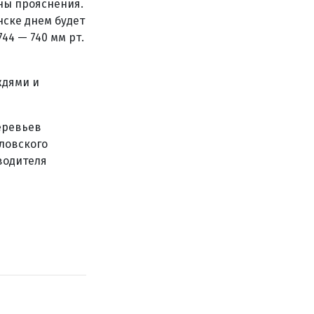
ны прояснения.
нске днем будет
44 — 740 мм рт.
ждями и
еревьев
ловского
водителя