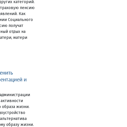
других категорий.
 страховую пенсию
аявлений. Как
нии Социального
сию получат
ный отдых на
атери, матери
енить
ентацией и
 администрации
 активности
о образа жизни.
доустройство
 альтернатива
му образу жизни.