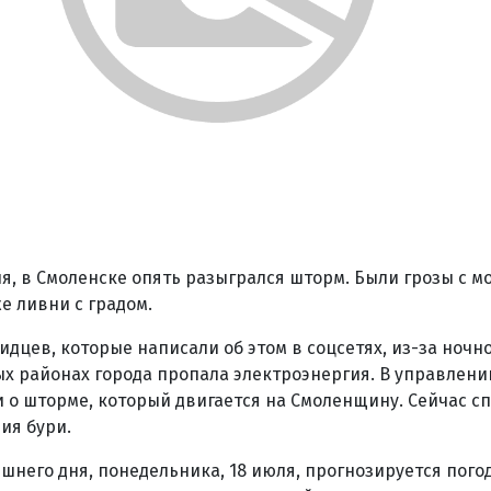
ля, в Смоленске опять разыгрался шторм. Были грозы с м
е ливни с градом.
дцев, которые написали об этом в соцсетях, из-за ночно
ых районах города пропала электроэнергия. В управлени
 о шторме, который двигается на Смоленщину. Сейчас с
ия бури.
шнего дня, понедельника, 18 июля, прогнозируется погод