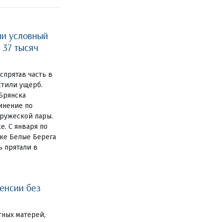
ли условный
 37 тысяч
спрятав часть в
естили ущерб.
Брянска
инение по
пружеской пары.
е. С января по
лке Белые Берега
ь прятали в
енсии без
тных матерей,