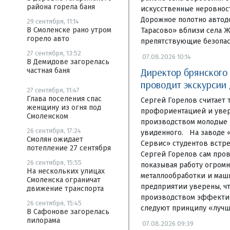
района горела баня
искусственные неровност
Дорожное полотно авто
29 сентября, 11:14
В Смоленске рано утром
Тарасово» вблизи села 
горело авто
препятствующие безопа
27 сентября, 13:52
07.08.2026 10:14
В Демидове загорелась
Директор брянского
частная баня
проводит экскурсии
27 сентября, 11:47
Глава поселения спас
Сергей Горелов считает 
женщину из огня под
профориентацией и увер
Смоленском
производством молодые 
26 сентября, 17:24
увиденного. На заводе 
Смолян ожидает
Сервис» студентов встре
потепление 27 сентября
Сергей Горелов сам пров
26 сентября, 15:55
показывая работу огромн
На нескольких улицах
металлообработки и маш
Смоленска ограничат
предприятии уверены, чт
движение транспорта
производством эффекти
26 сентября, 15:45
следуют принципу «луч
В Сафонове загорелась
пилорама
07.08.2026 09:39