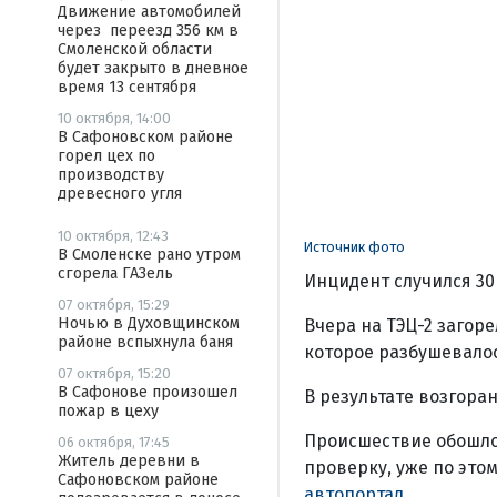
Движение автомобилей
через переезд 356 км в
Смоленской области
будет закрыто в дневное
время 13 сентября
10 октября, 14:00
В Сафоновском районе
горел цех по
производству
древесного угля
10 октября, 12:43
Источник фото
В Смоленске рано утром
сгорела ГАЗель
Инцидент случился 30
07 октября, 15:29
Ночью в Духовщинском
Вчера на ТЭЦ-2 загор
районе вспыхнула баня
которое разбушевалос
07 октября, 15:20
В Сафонове произошел
В результате возгора
пожар в цеху
Происшествие обошло
06 октября, 17:45
Житель деревни в
проверку, уже по это
Сафоновском районе
автопортал.