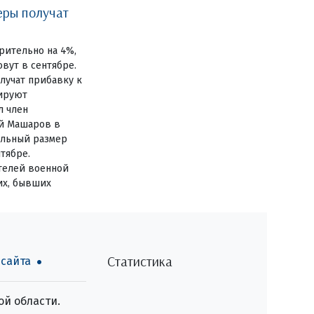
еры получат
ительно на 4%,
вут в сентябре.
лучат прибавку к
нируют
л член
й Машаров в
ельный размер
тябре.
телей военной
их, бывших
Статистика
 сайта
й области.