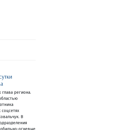
сутки
ка
х глава региона.
 областью
отника
х соцсетях
овальчук. В
одразделения
мобильно-огневые