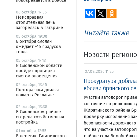
подозревается в доносе
06 октября, 17:36
Неисправная
отопительная печь
загорелась в Гагарине
Читайте также
05 октября, 19:38
6 октября смолян
ожидает +15 градусов
тепла
Новости регион
05 октября, 17:13
В Смоленской области
пройдет проверка
07.08.2026 11:25
систем оповещения
Прокуратура добила
02 октября, 13:45
вблизи брянского с
Полтора часа длился
пожар в Рославле
Участки автодорог прив
состояние по решению с
02 октября, 13:38
Жирятинского района Бр
В Смоленском районе
проверку исполнения зак
сгорела хозяйственная
постройка
безопасности дорожного
что на участке автодоро
01 октября, 12:55
районе села Воробейня о
В деревне Гагаринского