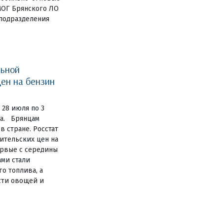
МОГ Брянского ЛО
цподразделения
льной
ен на бензин
 28 июля по 3
та. Брянцам
 стране. Росстат
ительских цен на
ервые с середины
ами стали
о топлива, а
сти овощей и