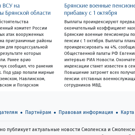
и ВСУ на
Брянские военные пенсион
ы Брянской области
прибавку с 1 октября
бстоятельства
Выплаты проиндексируют предвар
енный комитет России
окончательный коэффициент назо
вых атак вооруженных
Брянские военные пенсионеры по
на приграничные районы
пенсии с 1 октября. Выплаты пла
ом для процессуальной
проиндексировать на 4%, сообщи
 результате которых
Общественной палаты РФ Евгени
ли. Ранее врио
интервью РИА Новости. Окончат
чук сообщил, что ранения
индексации станет известен в сен
. Под удар попали мирные
Повышение затронет всех получа
земском, Навлинском,
пенсии: отставных военнослужащ
вском и Погарском
сотрудников МВД,
дателям
Партнёрам
Правовая информация
Карта
о публикует актуальные новости Смоленска и Смоленско