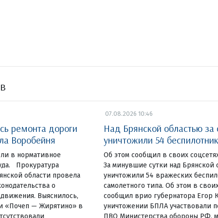
ов
07.08.2026 10:46
сь ремонта дороги
Над Брянской областью за 
ела Воробейня
уничтожили 54 беспилотни
ели в нормативное
Об этом сообщил в своих соцсетя
уда. Прокуратура
За минувшие сутки над Брянской
янской области провела
уничтожили 54 вражеских беспил
онодательства о
самолетного типа. Об этом в свои
 движения. Выяснилось,
сообщил врио губернатора Егор К
ги «Почеп — Жирятино» в
уничтожении БПЛА участвовали п
тсутствовали
ПВО Министерства обороны РФ, 