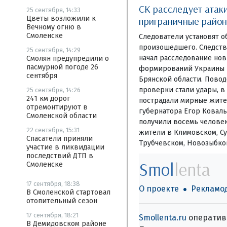
СК расследует атак
25 сентября, 14:33
Цветы возложили к
приграничные район
Вечному огню в
Смоленске
Следователи установят о
произошедшего. Следств
25 сентября, 14:29
начал расследование но
Смолян предупредили о
пасмурной погоде 26
формирований Украины 
сентября
Брянской области. Повод
проверки стали удары, в
25 сентября, 14:26
241 км дорог
пострадали мирные жите
отремонтируют в
губернатора Егор Коваль
Смоленской области
получили восемь человек
22 сентября, 15:31
жители в Климовском, Су
Спасатели приняли
Трубчевском, Новозыбко
участие в ликвидации
последствий ДТП в
Smol
lenta
Смоленске
17 сентября, 18:38
О проекте
Рекламо
В Смоленской стартовал
отопительный сезон
17 сентября, 18:21
Smollenta.ru
оперативн
В Демидовском районе