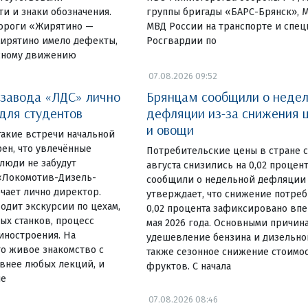
и и знаки обозначения.
группы бригады «БАРС-Брянск», 
дороги «Жирятино —
МВД России на транспорте и спе
Жирятино имело дефекты,
Росгвардии по
сному движению
07.08.2026 09:52
 завода «ЛДС» лично
Брянцам сообщили о неде
 для студентов
дефляции из-за снижения ц
и овощи
такие встречи начальной
ен, что увлечённые
Потребительские цены в стране с
люди не забудут
августа снизились на 0,02 процен
«Локомотив-Дизель-
сообщили о недельной дефляции в
чает лично директор.
утверждает, что снижение потреб
одит экскурсии по цехам,
0,02 процента зафиксировано вп
ых станков, процесс
мая 2026 года. Основными причин
иностроения. На
удешевление бензина и дизельног
о живое знакомство с
также сезонное снижение стоимо
внее любых лекций, и
фруктов. С начала
ше
07.08.2026 08:46