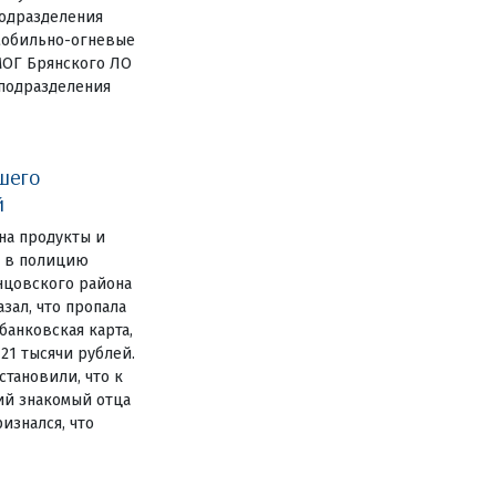
одразделения
мобильно-огневые
МОГ Брянского ЛО
цподразделения
шего
й
на продукты и
е в полицию
нцовского района
зал, что пропала
анковская карта,
 21 тысячи рублей.
становили, что к
ий знакомый отца
изнался, что