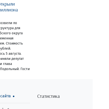
открыли
миллиона
озвели по
руктура для
бского округа
ременная
ем. Стоимость
рублей.
сь 5 августа.
иняли депутат
и глава
 Подольный. Гости
Статистика
 сайта