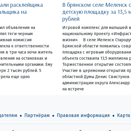
вали расклейщика
В брянском селе Меленск 
альщика на
детскую площадку за 13,5 
рублей
еил объявления на
Игровой комплекс для малышей в
влял теги черным
национальному проекту «Инфраст
ивная комиссия
жизни». В селе Меленск Староду
екла к ответственности
Брянской области появилась сов
ня в три часа ночи житель
площадка с игровым оборудовани
вления на остановках и
объекта составила 13,5 миллиона 
нительными органами. Ему
Торжественное открытие состояло
ре 2 тысяч рублей. 5
Участие в церемонии открытия пр
трела еще одно
областной Думы Денис Свистунов 
администрации округа Александр
на встрече
дателям
Партнёрам
Правовая информация
Карта