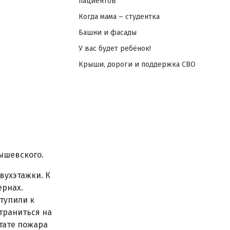
пациентов
Когда мама – студентка
Башни и фасады
У вас будет ребёнок!
Крыши, дороги и поддержка СВО
ышевского.
вухэтажки. К
ернах.
тупили к
траниться на
ьтате пожара