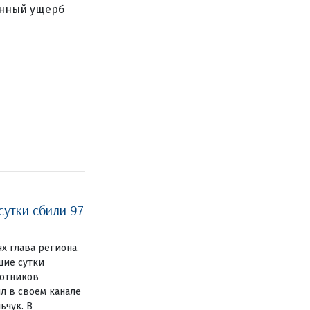
енный ущерб
сутки сбили 97
ях глава региона.
шие сутки
лотников
л в своем канале
ьчук. В