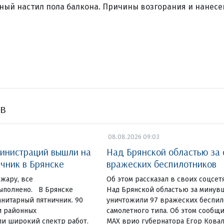
ный настил пола балкона. Причины возгорания и нанес
ов
08.08.2026 09:03
инистраций вышли на
Над Брянской областью за 
чник в Брянске
вражеских беспилотников
жару, все
Об этом рассказал в своих соцсет
ыполнено. В Брянске
Над Брянской областью за минув
нитарный пятничник. 90
уничтожили 97 вражеских беспи
и районных
самолетного типа. Об этом сообщи
и широкий спектр работ.
МАХ врио губернатора Егор Ковал