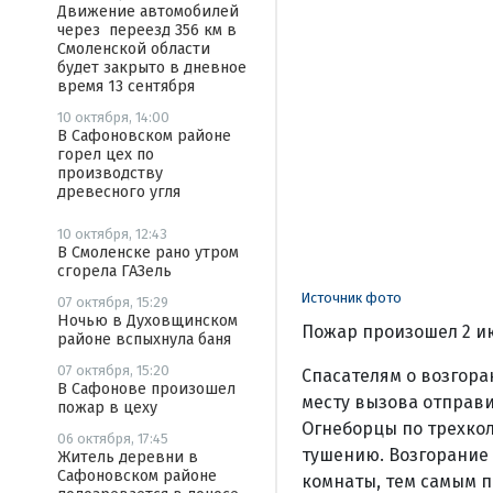
Движение автомобилей
через переезд 356 км в
Смоленской области
будет закрыто в дневное
время 13 сентября
10 октября, 14:00
В Сафоновском районе
горел цех по
производству
древесного угля
10 октября, 12:43
В Смоленске рано утром
сгорела ГАЗель
Источник фото
07 октября, 15:29
Ночью в Духовщинском
Пожар произошел 2 ию
районе вспыхнула баня
07 октября, 15:20
Спасателям о возгора
В Сафонове произошел
месту вызова отправи
пожар в цеху
Огнеборцы по трехко
06 октября, 17:45
тушению. Возгорание 
Житель деревни в
Сафоновском районе
комнаты, тем самым п