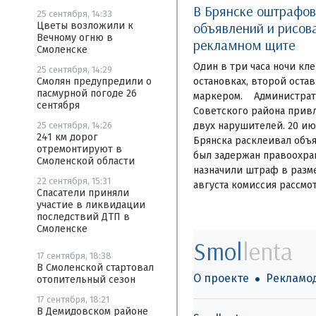
В Брянске оштрафо
25 сентября, 14:33
объявлений и рисов
Цветы возложили к
Вечному огню в
рекламном щите
Смоленске
Один в три часа ночи кл
25 сентября, 14:29
остановках, второй оста
Смолян предупредили о
пасмурной погоде 26
маркером. Администрат
сентября
Советского района привл
двух нарушителей. 20 ию
25 сентября, 14:26
241 км дорог
Брянска расклеивал объя
отремонтируют в
был задержан правоохра
Смоленской области
назначили штраф в разме
22 сентября, 15:31
августа комиссия рассмо
Спасатели приняли
участие в ликвидации
последствий ДТП в
Смоленске
Smol
lenta
17 сентября, 18:38
В Смоленской стартовал
О проекте
Рекламо
отопительный сезон
17 сентября, 18:21
В Демидовском районе