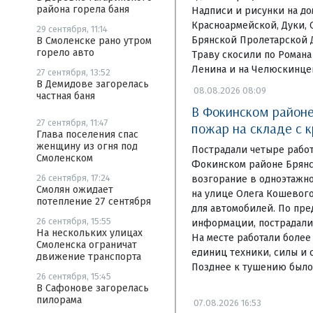
района горела баня
Надписи и рисунки на д
Красноармейской, Дуки, 
29 сентября, 11:14
Брянской Пролетарской 
В Смоленске рано утром
горело авто
Траву скосили по Романа
Ленина и на Челюскинце
27 сентября, 13:52
В Демидове загорелась
08.08.2026 08:09
частная баня
В Фокинском районе
27 сентября, 11:47
пожар на складе с 
Глава поселения спас
женщину из огня под
Пострадали четыре рабо
Смоленском
Фокинском районе Брянс
26 сентября, 17:24
возгорание в одноэтажн
Смолян ожидает
на улице Олега Кошевого
потепление 27 сентября
для автомобилей. По пр
26 сентября, 15:55
информации, пострадали 
На нескольких улицах
На месте работали более
Смоленска ограничат
единиц техники, силы и 
движение транспорта
Позднее к тушению было
26 сентября, 15:45
В Сафонове загорелась
пилорама
07.08.2026 16:53