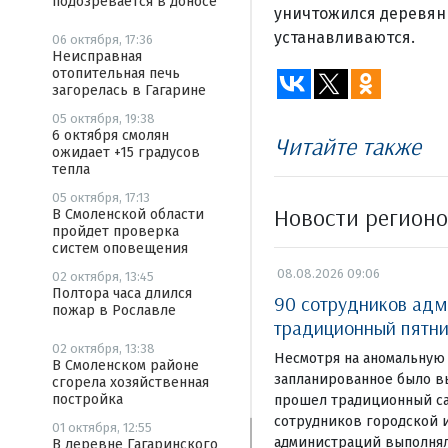
подозревается в доносе
уничтожился деревян
устанавливаются.
06 октября, 17:36
Неисправная
отопительная печь
загорелась в Гагарине
05 октября, 19:38
6 октября смолян
Читайте также
ожидает +15 градусов
тепла
05 октября, 17:13
Новости регион
В Смоленской области
пройдет проверка
систем оповещения
08.08.2026 09:06
02 октября, 13:45
Полтора часа длился
90 сотрудников адм
пожар в Рославле
традиционный пятни
02 октября, 13:38
Несмотря на аномальную 
В Смоленском районе
запланированное было в
сгорела хозяйственная
постройка
прошел традиционный са
сотрудников городской 
01 октября, 12:55
администраций выполнял
В деревне Гагаринского