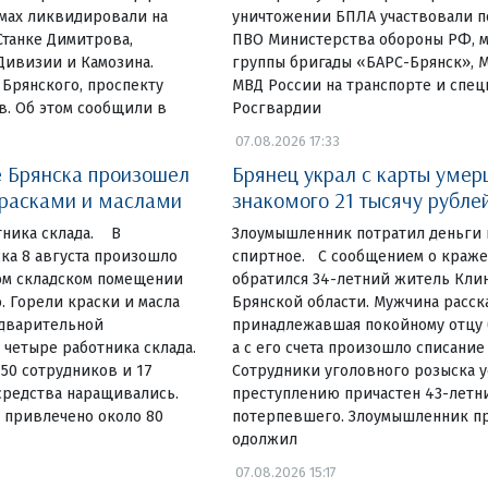
омах ликвидировали на
уничтожении БПЛА участвовали п
Станке Димитрова,
ПВО Министерства обороны РФ, 
Дивизии и Камозина.
группы бригады «БАРС-Брянск», 
 Брянского, проспекту
МВД России на транспорте и спе
в. Об этом сообщили в
Росгвардии
07.08.2026 17:33
 Брянска произошел
Брянец украл с карты умер
красками и маслами
знакомого 21 тысячу рубле
тника склада. В
Злоумышленник потратил деньги 
ка 8 августа произошло
спиртное. С сообщением о краж
ом складском помещении
обратился 34-летний житель Кли
. Горели краски и масла
Брянской области. Мужчина расска
едварительной
принадлежавшая покойному отцу б
четыре работника склада.
а с его счета произошло списание
 50 сотрудников и 17
Сотрудники уголовного розыска у
средства наращивались.
преступлению причастен 43-летн
 привлечено около 80
потерпевшего. Злоумышленник пр
одолжил
07.08.2026 15:17