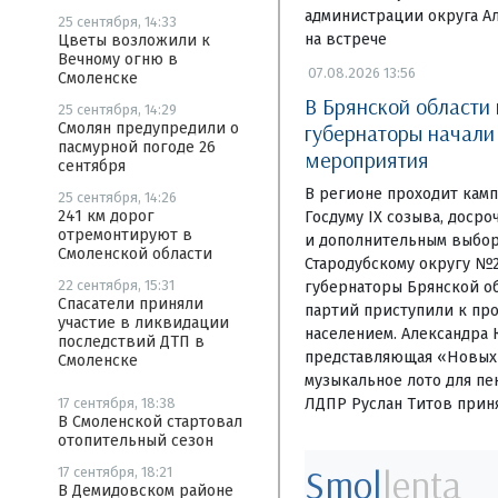
администрации округа А
25 сентября, 14:33
на встрече
Цветы возложили к
Вечному огню в
07.08.2026 13:56
Смоленске
В Брянской области
25 сентября, 14:29
губернаторы начал
Смолян предупредили о
пасмурной погоде 26
мероприятия
сентября
В регионе проходит камп
25 сентября, 14:26
241 км дорог
Госдуму IX созыва, доср
отремонтируют в
и дополнительным выбор
Смоленской области
Стародубскому округу №
22 сентября, 15:31
губернаторы Брянской об
Спасатели приняли
партий приступили к пр
участие в ликвидации
населением. Александра 
последствий ДТП в
представляющая «Новых 
Смоленске
музыкальное лото для пе
ЛДПР Руслан Титов приня
17 сентября, 18:38
В Смоленской стартовал
отопительный сезон
Smol
lenta
17 сентября, 18:21
В Демидовском районе