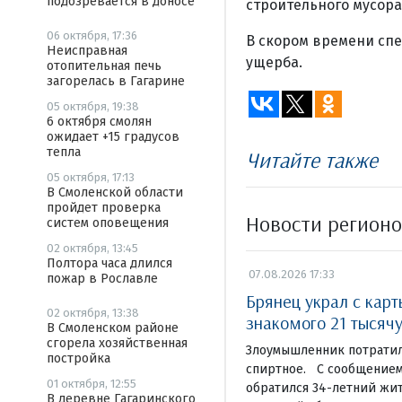
подозревается в доносе
строительного мусора
06 октября, 17:36
В скором времени спе
Неисправная
ущерба.
отопительная печь
загорелась в Гагарине
05 октября, 19:38
6 октября смолян
ожидает +15 градусов
тепла
Читайте также
05 октября, 17:13
В Смоленской области
пройдет проверка
Новости регион
систем оповещения
02 октября, 13:45
Полтора часа длился
07.08.2026 17:33
пожар в Рославле
Брянец украл с кар
02 октября, 13:38
знакомого 21 тысяч
В Смоленском районе
сгорела хозяйственная
Злоумышленник потратил
постройка
спиртное. С сообщением
01 октября, 12:55
обратился 34-летний жи
В деревне Гагаринского