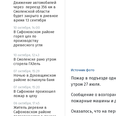
Движение автомобилей
через переезд 356 км в
Смоленской области
будет закрыто в дневное
время 13 сентября
10 октября, 14:00
В Сафоновском районе
горел цех по
производству
древесного угля
10 октября, 12:43
В Смоленске рано утром
сгорела ГАЗель
Источник фото
07 октября, 15:29
Ночью в Духовщинском
Пожар в подъезде одн
районе вспыхнула баня
утром 27 июля.
07 октября, 15:20
В Сафонове произошел
Сообщение о возгоран
пожар в цеху
пожарные машины и дв
06 октября, 17:45
Житель деревни в
Оказалось, что на пе
Сафоновском районе