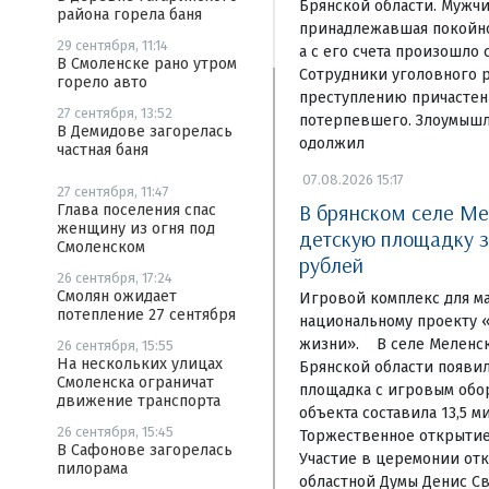
Брянской области. Мужчи
района горела баня
принадлежавшая покойном
29 сентября, 11:14
а с его счета произошло 
В Смоленске рано утром
Сотрудники уголовного р
горело авто
преступлению причастен
27 сентября, 13:52
потерпевшего. Злоумышл
В Демидове загорелась
одолжил
частная баня
07.08.2026 15:17
27 сентября, 11:47
В брянском селе Ме
Глава поселения спас
женщину из огня под
детскую площадку з
Смоленском
рублей
26 сентября, 17:24
Смолян ожидает
Игровой комплекс для м
потепление 27 сентября
национальному проекту 
жизни». В селе Меленск
26 сентября, 15:55
На нескольких улицах
Брянской области появи
Смоленска ограничат
площадка с игровым обо
движение транспорта
объекта составила 13,5 м
26 сентября, 15:45
Торжественное открытие 
В Сафонове загорелась
Участие в церемонии отк
пилорама
областной Думы Денис Св