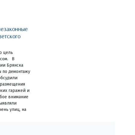
незаконные
ветского
о цель
есом. В
ии Брянска
ы по демонтажу
обсудили
 размещения
ких гаражей и
обое внимание
выявляли
ень улиц, на