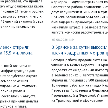
на рассказал, что пропала
маркером. Административная ко
у отцу банковская карта,
Советского района привлекла к 
списание 21 тысячи рублей.
двух нарушителей. 20 июня в три
озыска установили, что к
Брянска расклеивал объявления н
 43-летний знакомый отца
был задержан правоохранительны
енник признался, что
назначили штраф в размере 2 тыся
августа комиссия рассмотрела ещ
07.08.2026 14:14
ленск открыли
В Брянске за сутки выкосил
а 13,5 миллиона
тысяч квадратных метров 
Сегодня работы продолжаются на
улицах и в Белых Берегах. В Бр
алышей возвели по
продолжают ежедневный покос тр
«Инфраструктура для
в зеленых зонах. 6 августа травя
 Стародубского округа
убрали на площади 58 500 квадра
лась современная
Триммеры работали на улицах Ка
рудованием. Стоимость
Пересвета, Грибачева и Луначарск
иллиона рублей.
Пролетарской и Флотской, Ульяно
состоялось 5 августа.
на Транспортной и Московском
рытия приняли депутат
истунов и глава