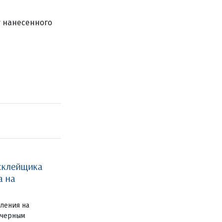
у нанесенного
склейщика
а на
вления на
 черным