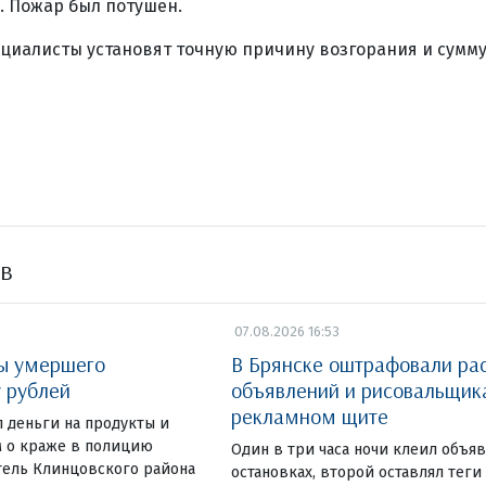
. Пожар был потушен.
циалисты установят точную причину возгорания и сумм
ов
07.08.2026 16:53
ты умершего
В Брянске оштрафовали ра
у рублей
объявлений и рисовальщик
рекламном щите
 деньги на продукты и
 о краже в полицию
Один в три часа ночи клеил объя
тель Клинцовского района
остановках, второй оставлял теги