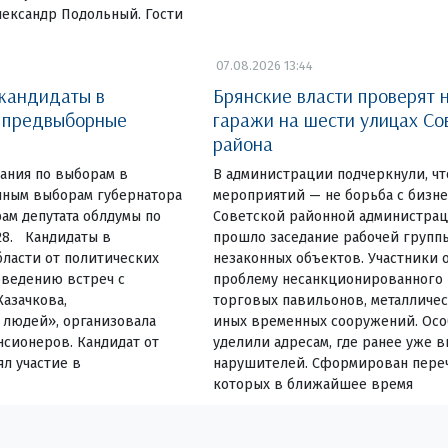
лександр Подольный. Гости
07.08.2026 13:44
 кандидаты в
Брянские власти проверят 
и предвыборные
гаражи на шести улицах Со
района
ания по выборам в
В администрации подчеркнули, чт
очным выборам губернатора
мероприятий — не борьба с бизн
ам депутата облдумы по
Советской районной администрац
28. Кандидаты в
прошло заседание рабочей групп
ласти от политических
незаконных объектов. Участники 
оведению встреч с
проблему несанкционированного
Казачкова,
торговых павильонов, металличес
людей», организовала
иных временных сооружений. Ос
нсионеров. Кандидат от
уделили адресам, где ранее уже 
л участие в
нарушителей. Сформирован переч
которых в ближайшее время