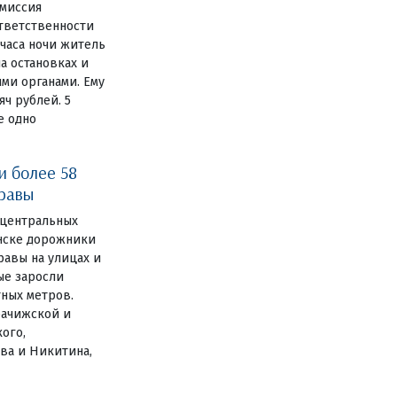
миссия
ответственности
 часа ночи житель
а остановках и
ми органами. Ему
ч рублей. 5
е одно
и более 58
травы
 центральных
янске дорожники
авы на улицах и
ные заросли
тных метров.
рачижской и
ого,
ва и Никитина,