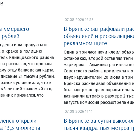
ов
07.08.2026 16:53
ты умершего
В Брянске оштрафовали ра
у рублей
объявлений и рисовальщик
рекламном щите
 деньги на продукты и
 о краже в полицию
Один в три часа ночи клеил объя
тель Клинцовского района
остановках, второй оставлял теги
на рассказал, что пропала
маркером. Административная ко
у отцу банковская карта,
Советского района привлекла к 
списание 21 тысячи рублей.
двух нарушителей. 20 июня в три
озыска установили, что к
Брянска расклеивал объявления н
 43-летний знакомый отца
был задержан правоохранительны
енник признался, что
назначили штраф в размере 2 тыся
августа комиссия рассмотрела ещ
07.08.2026 14:14
ленск открыли
В Брянске за сутки выкосил
а 13,5 миллиона
тысяч квадратных метров 