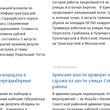
Сегодня работы продолжаются на
улицах и в Белых Берегах. В Бр
алышей возвели по
продолжают ежедневный покос тр
«Инфраструктура для
в зеленых зонах. 6 августа травя
 Стародубского округа
убрали на площади 58 500 квадра
лась современная
Триммеры работали на улицах Ка
рудованием. Стоимость
Пересвета, Грибачева и Луначарск
иллиона рублей.
Пролетарской и Флотской, Ульяно
состоялось 5 августа.
на Транспортной и Московском
рытия приняли депутат
истунов и глава
лександр Подольный. Гости
07.08.2026 13:44
 кандидаты в
Брянские власти проверят 
и предвыборные
гаражи на шести улицах Со
района
ания по выборам в
В администрации подчеркнули, чт
очным выборам губернатора
мероприятий — не борьба с бизн
ам депутата облдумы по
Советской районной администрац
28. Кандидаты в
прошло заседание рабочей групп