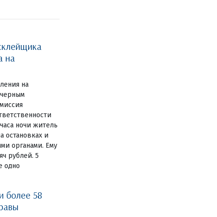
склейщика
а на
вления на
 черным
миссия
ответственности
 часа ночи житель
а остановках и
ми органами. Ему
ч рублей. 5
е одно
и более 58
травы