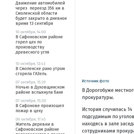
Движение автомобилей
через переезд 356 км в
Смоленской области
будет закрыто в дневное
время 13 сентября
10 октября, 14:00
В Сафоновском районе
горел цех по
производству
древесного угля
10 октября, 12:43
В Смоленске рано утром
сгорела ГАЗель
Источник фото
07 октября, 15:29
Ночью в Духовщинском
В Дорогобуже местног
районе вспыхнула баня
прокуратуры.
07 октября, 15:20
В Сафонове произошел
История случилась 14
пожар в цеху
подсудимым по уголов
06 октября, 17:45
находясь в зале засед
Житель деревни в
Сафоновском районе
сотрудниками прокура