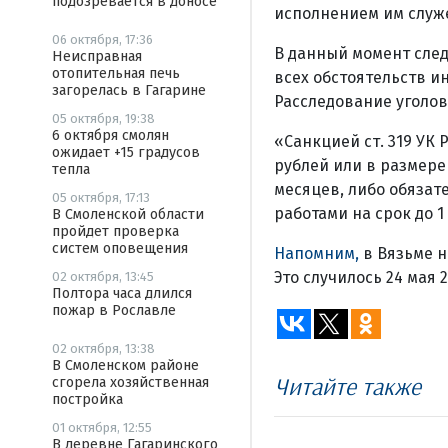
подозревается в доносе
исполнением им служ
06 октября, 17:36
В данный момент сле
Неисправная
отопительная печь
всех обстоятельств и
загорелась в Гагарине
Расследование уголов
05 октября, 19:38
6 октября смолян
«Санкцией ст. 319 УК
ожидает +15 градусов
рублей или в размере
тепла
месяцев, либо обязат
05 октября, 17:13
работами на срок до 1
В Смоленской области
пройдет проверка
систем оповещения
Напомним,
в Вязьме н
Это случилось 24 мая 2
02 октября, 13:45
Полтора часа длился
пожар в Рославле
02 октября, 13:38
В Смоленском районе
Читайте также
сгорела хозяйственная
постройка
01 октября, 12:55
В деревне Гагаринского