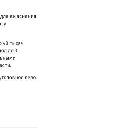
 для выяснения
зу.
о 40 тысяч
од до 3
льными
асти.
уголовное дело.