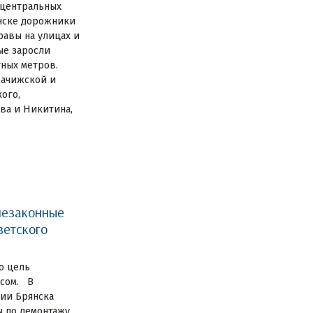
 центральных
янске дорожники
авы на улицах и
ные заросли
тных метров.
рачижской и
ого,
ва и Никитина,
незаконные
ветского
о цель
есом. В
ии Брянска
ы по демонтажу