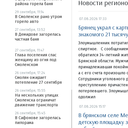
Новости регион
района горела баня
29 сентября, 11:14
В Смоленске рано утром
07.08.2026 17:33
горело авто
Брянец украл с кар
27 сентября, 13:52
знакомого 21 тысяч
В Демидове загорелась
частная баня
Злоумышленник потратил
спиртное. С сообщением
27 сентября, 11:47
обратился 34-летний жи
Глава поселения спас
женщину из огня под
Брянской области. Мужчи
Смоленском
принадлежавшая покойном
а с его счета произошло 
26 сентября, 17:24
Смолян ожидает
Сотрудники уголовного р
потепление 27 сентября
преступлению причастен
26 сентября, 15:55
потерпевшего. Злоумышл
На нескольких улицах
одолжил
Смоленска ограничат
движение транспорта
07.08.2026 15:17
26 сентября, 15:45
В брянском селе Ме
В Сафонове загорелась
детскую площадку з
пилорама