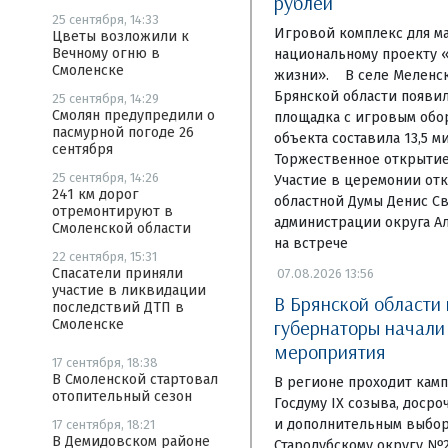
рублей
25 сентября, 14:33
Игровой комплекс для м
Цветы возложили к
Вечному огню в
национальному проекту 
Смоленске
жизни». В селе Меленск
Брянской области появи
25 сентября, 14:29
Смолян предупредили о
площадка с игровым обо
пасмурной погоде 26
объекта составила 13,5 м
сентября
Торжественное открытие 
25 сентября, 14:26
Участие в церемонии отк
241 км дорог
областной Думы Денис Св
отремонтируют в
администрации округа А
Смоленской области
на встрече
22 сентября, 15:31
Спасатели приняли
07.08.2026 13:56
участие в ликвидации
В Брянской области
последствий ДТП в
губернаторы начал
Смоленске
мероприятия
17 сентября, 18:38
В Смоленской стартовал
В регионе проходит камп
отопительный сезон
Госдуму IX созыва, доср
и дополнительным выбор
17 сентября, 18:21
В Демидовском районе
Стародубскому округу №