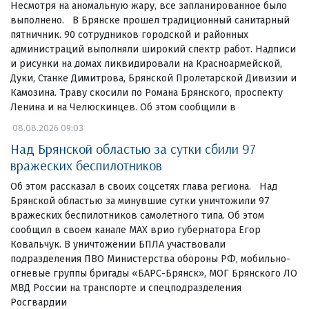
Несмотря на аномальную жару, все запланированное было
выполнено. В Брянске прошел традиционный санитарный
пятничник. 90 сотрудников городской и районных
администраций выполняли широкий спектр работ. Надписи
и рисунки на домах ликвидировали на Красноармейской,
Дуки, Станке Димитрова, Брянской Пролетарской Дивизии и
Камозина. Траву скосили по Романа Брянского, проспекту
Ленина и на Челюскинцев. Об этом сообщили в
08.08.2026 09:03
Над Брянской областью за сутки сбили 97
вражеских беспилотников
Об этом рассказал в своих соцсетях глава региона. Над
Брянской областью за минувшие сутки уничтожили 97
вражеских беспилотников самолетного типа. Об этом
сообщил в своем канале МАХ врио губернатора Егор
Ковальчук. В уничтожении БПЛА участвовали
подразделения ПВО Министерства обороны РФ, мобильно-
огневые группы бригады «БАРС-Брянск», МОГ Брянского ЛО
МВД России на транспорте и спецподразделения
Росгвардии