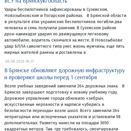
ВСУ на Брянскую область
Удары беспилотников зафиксированы в Суземском,
Новозыбковском и Погарском районах. В Брянской области
в результате атак украинских беспилотников погибли два
человека и семь получили ранения. В Суземском районе
дрон-камикадзе ударил по движущемуся легковому
автомобилю, водитель скончался на месте. В Новозыбкове
удар БПЛА самолетного типа унес жизнь мужчины, еще пять
мирных жителей ранены и доставлены в
06.08.2026 18:27
В Брянске обновляют дорожную инфраструктуру
и проверяют школы перед 1 сентября
Возле учебных заведений заменили 264 дорожных знака. В
Брянске завершают подготовку к новому учебному году.
Дорожное управление города обновило «зебры»,
искусственные неровности и надписи «убедись в
безопасности перехода» возле школ. Всего заменили 264
непригодных или испорченных указателя и установили 58
дополнительных. Разметку нанесли на площади 3650
квадратных метров. Там, где требовалось, смонтировали