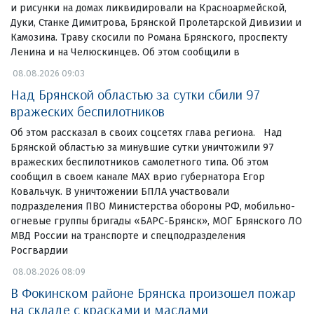
и рисунки на домах ликвидировали на Красноармейской,
Дуки, Станке Димитрова, Брянской Пролетарской Дивизии и
Камозина. Траву скосили по Романа Брянского, проспекту
Ленина и на Челюскинцев. Об этом сообщили в
08.08.2026 09:03
Над Брянской областью за сутки сбили 97
вражеских беспилотников
Об этом рассказал в своих соцсетях глава региона. Над
Брянской областью за минувшие сутки уничтожили 97
вражеских беспилотников самолетного типа. Об этом
сообщил в своем канале МАХ врио губернатора Егор
Ковальчук. В уничтожении БПЛА участвовали
подразделения ПВО Министерства обороны РФ, мобильно-
огневые группы бригады «БАРС-Брянск», МОГ Брянского ЛО
МВД России на транспорте и спецподразделения
Росгвардии
08.08.2026 08:09
В Фокинском районе Брянска произошел пожар
на складе с красками и маслами