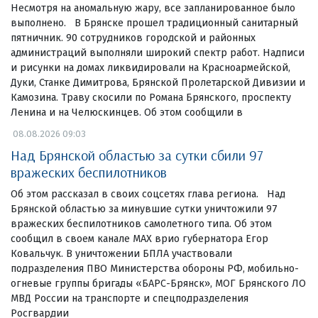
Несмотря на аномальную жару, все запланированное было
выполнено. В Брянске прошел традиционный санитарный
пятничник. 90 сотрудников городской и районных
администраций выполняли широкий спектр работ. Надписи
и рисунки на домах ликвидировали на Красноармейской,
Дуки, Станке Димитрова, Брянской Пролетарской Дивизии и
Камозина. Траву скосили по Романа Брянского, проспекту
Ленина и на Челюскинцев. Об этом сообщили в
08.08.2026 09:03
Над Брянской областью за сутки сбили 97
вражеских беспилотников
Об этом рассказал в своих соцсетях глава региона. Над
Брянской областью за минувшие сутки уничтожили 97
вражеских беспилотников самолетного типа. Об этом
сообщил в своем канале МАХ врио губернатора Егор
Ковальчук. В уничтожении БПЛА участвовали
подразделения ПВО Министерства обороны РФ, мобильно-
огневые группы бригады «БАРС-Брянск», МОГ Брянского ЛО
МВД России на транспорте и спецподразделения
Росгвардии