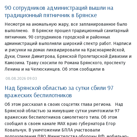
90 сотрудников администраций вышли на
традиционный пятничник в Брянске
Несмотря на аномальную жару, все запланированное было
выполнено. В Брянске прошел традиционный санитарный
пятничник. 90 сотрудников городской и районных
администраций выполняли широкий спектр работ. Надписи
и рисунки на домах ликвидировали на Красноармейской,
Дуки, Станке Димитрова, Брянской Пролетарской Дивизии и
Камозина. Траву скосили по Романа Брянского, проспекту
Ленина и на Челюскинцев. Об этом сообщили в
08.08.2026 09:03
Над Брянской областью за сутки сбили 97
вражеских беспилотников
Об этом рассказал в своих соцсетях глава региона. Над
Брянской областью за минувшие сутки уничтожили 97
вражеских беспилотников самолетного типа. Об этом
сообщил в своем канале МАХ врио губернатора Егор
Ковальчук. В уничтожении БПЛА участвовали
подразделения ПВО Министерства обороны РФ, мобильно-