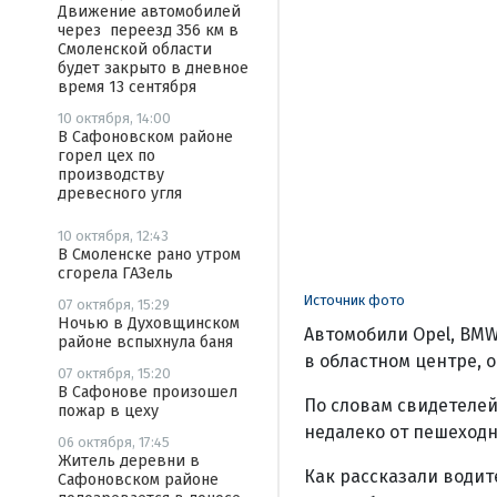
Движение автомобилей
через переезд 356 км в
Смоленской области
будет закрыто в дневное
время 13 сентября
10 октября, 14:00
В Сафоновском районе
горел цех по
производству
древесного угля
10 октября, 12:43
В Смоленске рано утром
сгорела ГАЗель
Источник фото
07 октября, 15:29
Ночью в Духовщинском
Автомобили Opel, BMW
районе вспыхнула баня
в областном центре, 
07 октября, 15:20
В Сафонове произошел
По словам свидетелей
пожар в цеху
недалеко от пешеходн
06 октября, 17:45
Житель деревни в
Как рассказали водит
Сафоновском районе