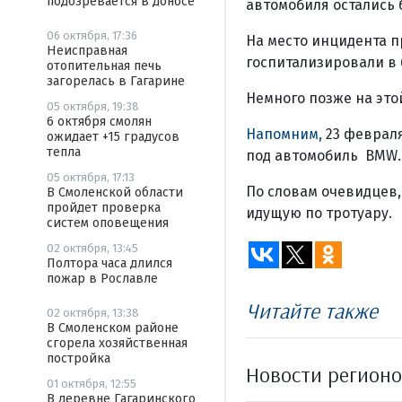
подозревается в доносе
автомобиля остались 
06 октября, 17:36
На место инцидента 
Неисправная
госпитализировали в 
отопительная печь
загорелась в Гагарине
Немного позже на это
05 октября, 19:38
6 октября смолян
Напомним,
23 февраля
ожидает +15 градусов
тепла
под автомобиль BMW.
05 октября, 17:13
По словам очевидцев,
В Смоленской области
пройдет проверка
идущую по тротуару.
систем оповещения
02 октября, 13:45
Полтора часа длился
пожар в Рославле
Читайте также
02 октября, 13:38
В Смоленском районе
сгорела хозяйственная
постройка
Новости регион
01 октября, 12:55
В деревне Гагаринского