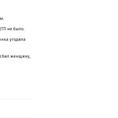
ы.
ДТП не было.
янка угодила
 сбил женщину,