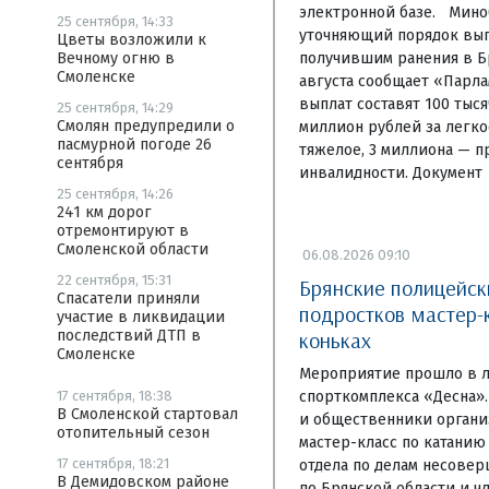
электронной базе. Мино
25 сентября, 14:33
уточняющий порядок вы
Цветы возложили к
получившим ранения в Бр
Вечному огню в
Смоленске
августа сообщает «Парла
выплат составят 100 тыся
25 сентября, 14:29
Смолян предупредили о
миллион рублей за легко
пасмурной погоде 26
тяжелое, 3 миллиона — п
сентября
инвалидности. Документ
25 сентября, 14:26
241 км дорог
отремонтируют в
Смоленской области
06.08.2026 09:10
22 сентября, 15:31
Брянские полицейск
Спасатели приняли
подростков мастер-
участие в ликвидации
коньках
последствий ДТП в
Смоленске
Мероприятие прошло в 
спорткомплекса «Десна»
17 сентября, 18:38
В Смоленской стартовал
и общественники органи
отопительный сезон
мастер-класс по катанию
17 сентября, 18:21
отдела по делам несове
В Демидовском районе
по Брянской области и ч