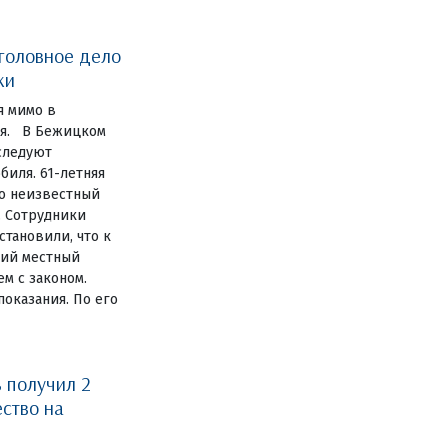
уголовное дело
ки
я мимо в
ия. В Бежицком
следуют
иля. 61-летняя
то неизвестный
. Сотрудники
становили, что к
ний местный
м с законом.
оказания. По его
 получил 2
ство на