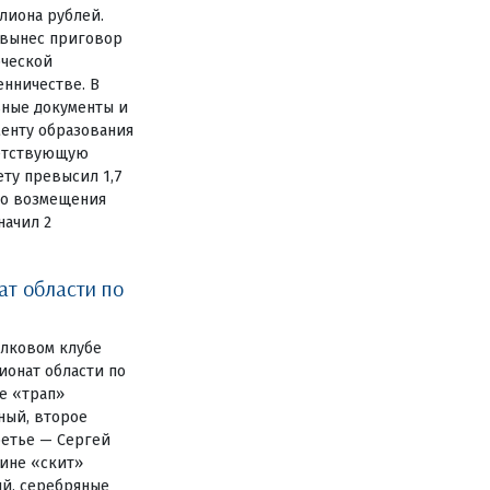
ллиона рублей.
 вынес приговор
рческой
енничестве. В
ьные документы и
менту образования
ветствующую
ту превысил 1,7
го возмещения
начил 2
ат области по
елковом клубе
ионат области по
е «трап»
ный, второе
ретье — Сергей
лине «скит»
ий, серебряные