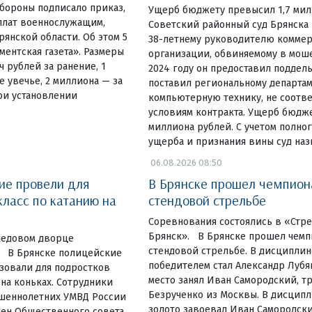
бороны подписало приказ,
Ущерб бюджету превысил 1,7 ми
плат военнослужащим,
Советский районный суд Брянска
янской области. Об этом 5
38-летнему руководителю комме
ментская газета». Размеры
организации, обвиняемому в мош
ч рублей за ранение, 1
2024 году он предоставил поддел
е увечье, 2 миллиона — за
поставил региональному департа
ри установлении
компьютерную технику, не соот
условиям контракта. Ущерб бюдже
миллиона рублей. С учетом полно
ущерба и признания вины суд наз
06.08.2026 08:50
ие провели для
В Брянске прошел чемпион
класс по катанию на
стендовой стрельбе
Соревнования состоялись в «Стр
Брянск». В Брянске прошел чемп
ледовом дворце
стендовой стрельбе. В дисциплин
. В Брянске полицейские
победителем стал Александр Лубя
зовали для подростков
место занял Иван Самородский, т
 на коньках. Сотрудники
Безрученко из Москвы. В дисцип
ршеннолетних УМВД России
золото завоевал Иван Самородск
лен Общественного совета