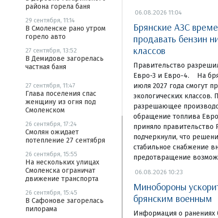
района горела баня
06.08.2026 11:04
29 сентября, 11:14
Брянские АЗС врем
В Смоленске рано утром
продавать бензин н
горело авто
классов
27 сентября, 13:52
В Демидове загорелась
Правительство разрешил
частная баня
Евро-3 и Евро-4. На бря
июля 2027 года смогут п
27 сентября, 11:47
Глава поселения спас
экологических классов. 
женщину из огня под
разрешающее производст
Смоленском
обращение топлива Евро-
26 сентября, 17:24
приняло правительство 
Смолян ожидает
подчеркнули, что решени
потепление 27 сентября
стабильное снабжение в
26 сентября, 15:55
предотвращение возмож
На нескольких улицах
Смоленска ограничат
06.08.2026 10:23
движение транспорта
Минобороны ускори
26 сентября, 15:45
брянским военным
В Сафонове загорелась
пилорама
Информация о ранениях 