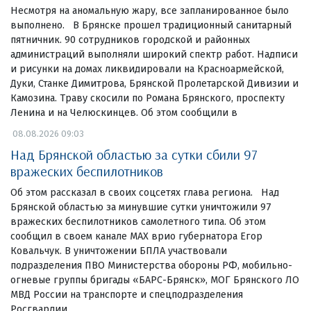
Несмотря на аномальную жару, все запланированное было
выполнено. В Брянске прошел традиционный санитарный
пятничник. 90 сотрудников городской и районных
администраций выполняли широкий спектр работ. Надписи
и рисунки на домах ликвидировали на Красноармейской,
Дуки, Станке Димитрова, Брянской Пролетарской Дивизии и
Камозина. Траву скосили по Романа Брянского, проспекту
Ленина и на Челюскинцев. Об этом сообщили в
08.08.2026 09:03
Над Брянской областью за сутки сбили 97
вражеских беспилотников
Об этом рассказал в своих соцсетях глава региона. Над
Брянской областью за минувшие сутки уничтожили 97
вражеских беспилотников самолетного типа. Об этом
сообщил в своем канале МАХ врио губернатора Егор
Ковальчук. В уничтожении БПЛА участвовали
подразделения ПВО Министерства обороны РФ, мобильно-
огневые группы бригады «БАРС-Брянск», МОГ Брянского ЛО
МВД России на транспорте и спецподразделения
Росгвардии