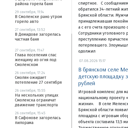
спиртное. С сообщением
района горела баня
обратился 34-летний жи
29 сентября, 11:14
Брянской области. Мужчи
В Смоленске рано утром
принадлежавшая покойном
горело авто
а с его счета произошло 
27 сентября, 13:52
Сотрудники уголовного р
В Демидове загорелась
преступлению причастен
частная баня
потерпевшего. Злоумышл
27 сентября, 11:47
одолжил
Глава поселения спас
женщину из огня под
07.08.2026 15:17
Смоленском
В брянском селе Ме
26 сентября, 17:24
детскую площадку з
Смолян ожидает
рублей
потепление 27 сентября
26 сентября, 15:55
Игровой комплекс для м
На нескольких улицах
национальному проекту 
Смоленска ограничат
жизни». В селе Меленск
движение транспорта
Брянской области появи
26 сентября, 15:45
площадка с игровым обо
В Сафонове загорелась
объекта составила 13,5 м
пилорама
Торжественное открытие 