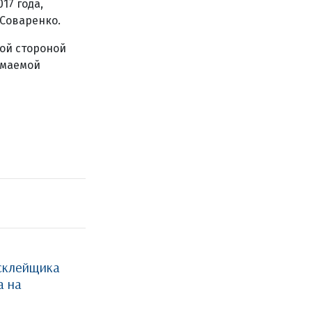
17 года,
Соваренко.
ной стороной
имаемой
склейщика
а на