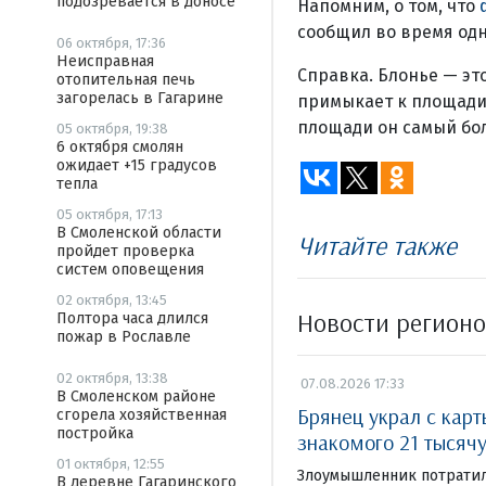
подозревается в доносе
Напомним, о том, что
сообщил во время од
06 октября, 17:36
Неисправная
Справка. Блонье — эт
отопительная печь
загорелась в Гагарине
примыкает к площади 
площади он самый бол
05 октября, 19:38
6 октября смолян
ожидает +15 градусов
тепла
05 октября, 17:13
В Смоленской области
Читайте также
пройдет проверка
систем оповещения
02 октября, 13:45
Новости регион
Полтора часа длился
пожар в Рославле
02 октября, 13:38
07.08.2026 17:33
В Смоленском районе
Брянец украл с кар
сгорела хозяйственная
постройка
знакомого 21 тысяч
01 октября, 12:55
Злоумышленник потратил
В деревне Гагаринского