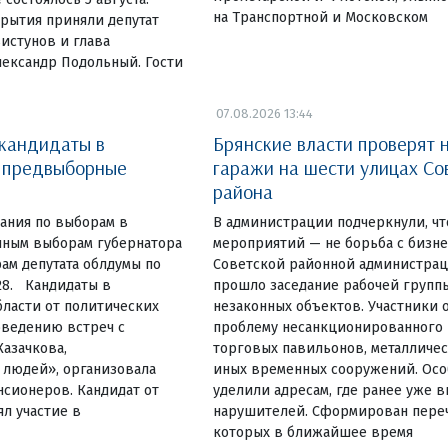
на Транспортной и Московском
рытия приняли депутат
истунов и глава
лександр Подольный. Гости
07.08.2026 13:44
 кандидаты в
Брянские власти проверят 
и предвыборные
гаражи на шести улицах Со
района
ания по выборам в
В администрации подчеркнули, чт
очным выборам губернатора
мероприятий — не борьба с бизн
ам депутата облдумы по
Советской районной администрац
28. Кандидаты в
прошло заседание рабочей групп
ласти от политических
незаконных объектов. Участники 
оведению встреч с
проблему несанкционированного
Казачкова,
торговых павильонов, металличес
людей», организовала
иных временных сооружений. Ос
нсионеров. Кандидат от
уделили адресам, где ранее уже 
л участие в
нарушителей. Сформирован переч
которых в ближайшее время