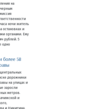
вления на
 черным
миссия
ответственности
 часа ночи житель
а остановках и
ми органами. Ему
ч рублей. 5
е одно
и более 58
травы
 центральных
янске дорожники
авы на улицах и
ные заросли
тных метров.
рачижской и
ого,
ва и Никитина,