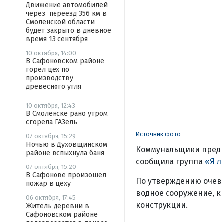
Движение автомобилей
через переезд 356 км в
Смоленской области
будет закрыто в дневное
время 13 сентября
10 октября, 14:00
В Сафоновском районе
горел цех по
производству
древесного угля
10 октября, 12:43
В Смоленске рано утром
сгорела ГАЗель
Источник фото
07 октября, 15:29
Ночью в Духовщинском
Коммунальщики предп
районе вспыхнула баня
сообщила группа
«Я 
07 октября, 15:20
В Сафонове произошел
По утверждению очев
пожар в цеху
водное сооружение, 
06 октября, 17:45
конструкции.
Житель деревни в
Сафоновском районе