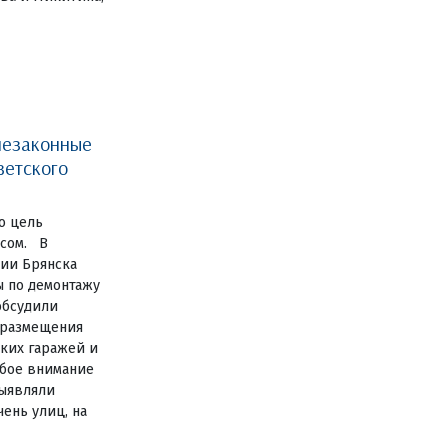
незаконные
ветского
о цель
есом. В
ии Брянска
ы по демонтажу
обсудили
 размещения
ких гаражей и
обое внимание
выявляли
ень улиц, на