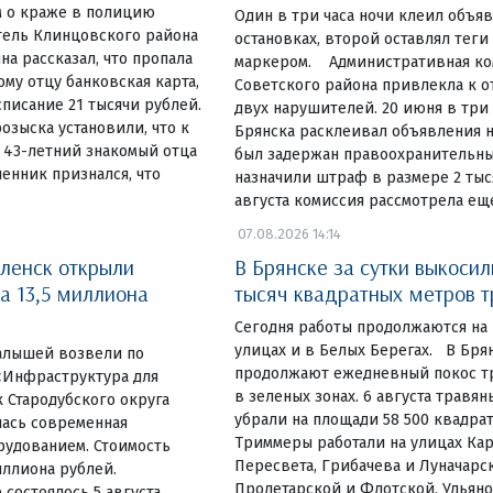
 о краже в полицию
Один в три часа ночи клеил объя
тель Клинцовского района
остановках, второй оставлял теги
на рассказал, что пропала
маркером. Административная ко
у отцу банковская карта,
Советского района привлекла к 
списание 21 тысячи рублей.
двух нарушителей. 20 июня в три
озыска установили, что к
Брянска расклеивал объявления н
 43-летний знакомый отца
был задержан правоохранительны
енник признался, что
назначили штраф в размере 2 тыся
августа комиссия рассмотрела ещ
07.08.2026 14:14
ленск открыли
В Брянске за сутки выкосил
а 13,5 миллиона
тысяч квадратных метров 
Сегодня работы продолжаются на
улицах и в Белых Берегах. В Бр
алышей возвели по
продолжают ежедневный покос тр
«Инфраструктура для
в зеленых зонах. 6 августа травя
 Стародубского округа
убрали на площади 58 500 квадра
лась современная
Триммеры работали на улицах Ка
рудованием. Стоимость
Пересвета, Грибачева и Луначарск
иллиона рублей.
Пролетарской и Флотской, Ульяно
состоялось 5 августа.