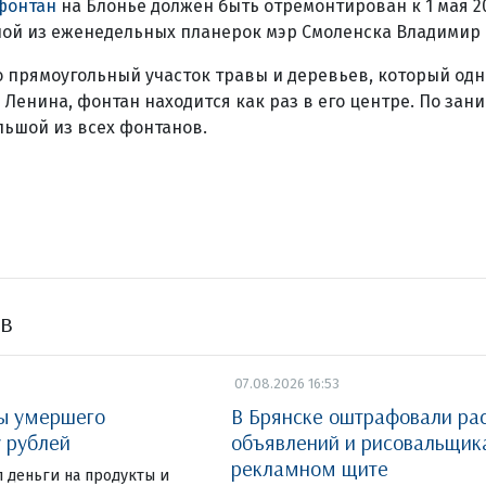
фонтан
на Блонье должен быть отремонтирован к 1 мая 20
ной из еженедельных планерок мэр Смоленска Владимир 
о прямоугольный участок травы и деревьев, который од
Ленина, фонтан находится как раз в его центре. По зан
ьшой из всех фонтанов.
ов
07.08.2026 16:53
ты умершего
В Брянске оштрафовали ра
у рублей
объявлений и рисовальщик
рекламном щите
 деньги на продукты и