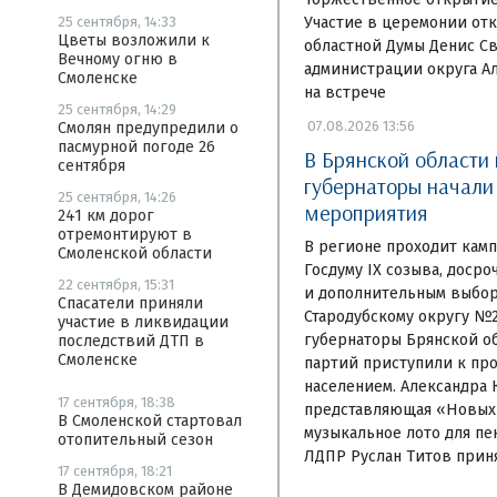
Участие в церемонии отк
25 сентября, 14:33
Цветы возложили к
областной Думы Денис Св
Вечному огню в
администрации округа А
Смоленске
на встрече
25 сентября, 14:29
07.08.2026 13:56
Смолян предупредили о
пасмурной погоде 26
В Брянской области
сентября
губернаторы начал
25 сентября, 14:26
мероприятия
241 км дорог
отремонтируют в
В регионе проходит камп
Смоленской области
Госдуму IX созыва, доср
22 сентября, 15:31
и дополнительным выбор
Спасатели приняли
Стародубскому округу №
участие в ликвидации
губернаторы Брянской об
последствий ДТП в
Смоленске
партий приступили к пр
населением. Александра 
17 сентября, 18:38
представляющая «Новых 
В Смоленской стартовал
музыкальное лото для пе
отопительный сезон
ЛДПР Руслан Титов приня
17 сентября, 18:21
В Демидовском районе