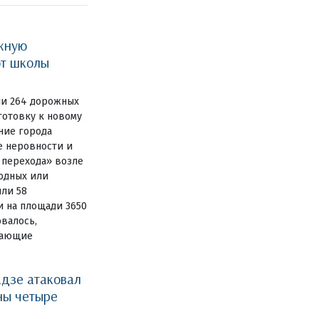
жную
ют школы
ли 264 дорожных
готовку к новому
ние города
е неровности и
 перехода» возле
одных или
или 58
и на площади 3650
овалось,
дающие
дзе атаковал
ны четыре