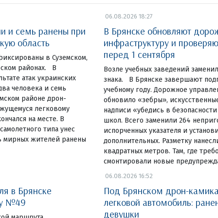
06.08.2026 18:27
ли и семь ранены при
В Брянске обновляют доро
скую область
инфраструктуру и проверя
перед 1 сентября
фиксированы в Суземском,
ском районах. В
Возле учебных заведений замени
льтате атак украинских
знака. В Брянске завершают под
ва человека и семь
учебному году. Дорожное управле
емском районе дрон-
обновило «зебры», искусственны
ижущемуся легковому
надписи «убедись в безопасности
ончался на месте. В
школ. Всего заменили 264 неприг
самолетного типа унес
испорченных указателя и установ
ь мирных жителей ранены
дополнительных. Разметку нанесл
квадратных метров. Там, где треб
смонтировали новые предупреж
06.08.2026 16:52
ля в Брянске
Под Брянском дрон-камика
ку №49
легковой автомобиль: ране
девушки
чкой маршрута