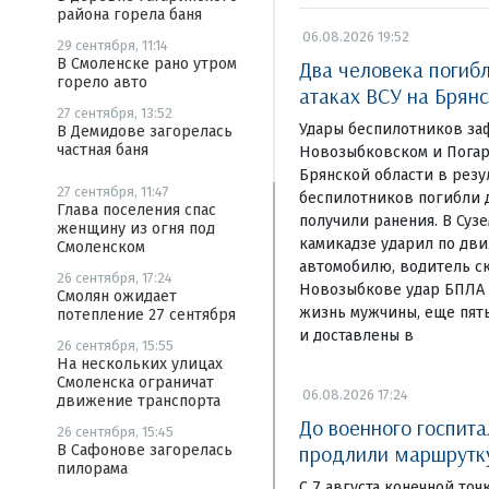
района горела баня
06.08.2026 19:52
29 сентября, 11:14
В Смоленске рано утром
Два человека погиб
горело авто
атаках ВСУ на Брян
27 сентября, 13:52
Удары беспилотников за
В Демидове загорелась
частная баня
Новозыбковском и Погар
Брянской области в резу
27 сентября, 11:47
беспилотников погибли д
Глава поселения спас
получили ранения. В Суз
женщину из огня под
камикадзе ударил по дв
Смоленском
автомобилю, водитель ск
26 сентября, 17:24
Новозыбкове удар БПЛА 
Смолян ожидает
жизнь мужчины, еще пят
потепление 27 сентября
и доставлены в
26 сентября, 15:55
На нескольких улицах
Смоленска ограничат
06.08.2026 17:24
движение транспорта
До военного госпита
26 сентября, 15:45
продлили маршрут
В Сафонове загорелась
пилорама
С 7 августа конечной то