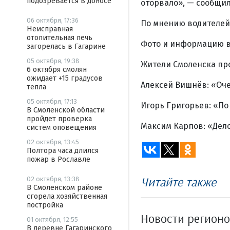
подозревается в доносе
оторвало», — сообщил
06 октября, 17:36
По мнению водителей,
Неисправная
отопительная печь
Фото и информацию в
загорелась в Гагарине
05 октября, 19:38
Жители Смоленска пр
6 октября смолян
ожидает +15 градусов
Алексей Вишнёв: «Оче
тепла
05 октября, 17:13
Игорь Григорьев: «По 
В Смоленской области
пройдет проверка
Максим Карпов: «Дело 
систем оповещения
02 октября, 13:45
Полтора часа длился
пожар в Рославле
Читайте также
02 октября, 13:38
В Смоленском районе
сгорела хозяйственная
постройка
Новости регион
01 октября, 12:55
В деревне Гагаринского