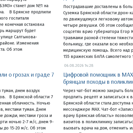
ЭМЗ» станет дом №1 на
Пострадавшие доставлены в боль
на. В Брянске продлили
Суземка Брянской области дрон-к
ого госпиталя
по движущемуся легковому автом
е конечная остановка
четыре девушки. Об этом сообщил
ерь маршрут будет
соцсетях врио губернатора Егор К
 улице Салтыкова-
травмами разной степени тяжести
районе. Изменения
больницу, где оказали всю необх
та. Об этом
медицинскую помощь. Всего над 
155 вражеских БпЛА самолетного т
06.08.2026 14:28
и о грозах и граде 7
Цифровой помощник в MAX
брянцам походы в поликли
 туман, днем воздух
Через чат-бот можно закрыть бол
сов. В Брянской области 7
продлить рецепт и записаться к
енная облачность. Ночью
Брянской области стала доступна 
в, местами туман. Днем
мессенджере MAX. Чат-бот «Запис
е дожди, местами гроза и
врачу Брянская область» позволя
ти ночью 2-7 м/с, днем 9-
визитов в поликлинику записатьс
ы до 15-20 м/с. Об этом
вызвать врача на дом, отменить 