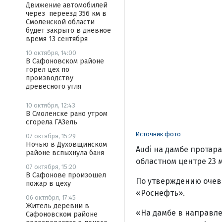
Движение автомобилей
через переезд 356 км в
Смоленской области
будет закрыто в дневное
время 13 сентября
10 октября, 14:00
В Сафоновском районе
горел цех по
производству
древесного угля
10 октября, 12:43
В Смоленске рано утром
сгорела ГАЗель
Источник фото
07 октября, 15:29
Ночью в Духовщинском
Audi на дамбе протар
районе вспыхнула баня
областном центре 23 
07 октября, 15:20
В Сафонове произошел
По утверждению очеви
пожар в цеху
«Роснефть».
06 октября, 17:45
Житель деревни в
«На дамбе в направле
Сафоновском районе