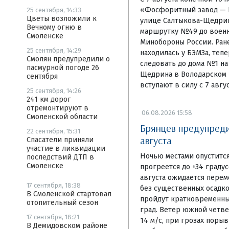
«Фосфоритный завод — Б
25 сентября, 14:33
Цветы возложили к
улице Салтыкова-Щедри
Вечному огню в
маршрутку №49 до военн
Смоленске
Минобороны России. Ране
25 сентября, 14:29
находилась у БЭМЗа, теп
Смолян предупредили о
следовать до дома №1 на
пасмурной погоде 26
Щедрина в Володарском 
сентября
вступают в силу с 7 авгус
25 сентября, 14:26
241 км дорог
отремонтируют в
06.08.2026 15:58
Смоленской области
Брянцев предупредил
22 сентября, 15:31
августа
Спасатели приняли
участие в ликвидации
Ночью местами опустится
последствий ДТП в
Смоленске
прогреется до +34 граду
августа ожидается перем
17 сентября, 18:38
без существенных осадко
В Смоленской стартовал
пройдут кратковременны
отопительный сезон
град. Ветер южной четвер
17 сентября, 18:21
14 м/с, при грозах порыв
В Демидовском районе