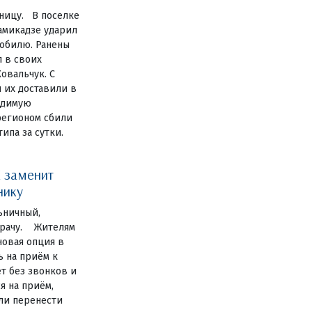
ницу. В поселке
амикадзе ударил
обилю. Ранены
 в своих
овальчук. С
 их доставили в
одимую
регионом сбили
ипа за сутки.
 заменит
нику
ьничный,
 врачу. Жителям
новая опция в
ь на приём к
ет без звонков и
я на приём,
или перенести