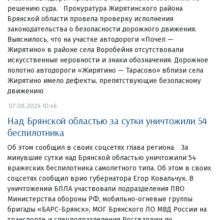
решению суда. Прокуратура Жирятинского района
Брянской области провела проверку исполнения
законодательства о безопасности дорожного движения.
Выяснилось, что на участке автодороги «Почеп —
Жирятино» в районе села Воробейня отсутствовали
искусственные неровности и знаки обозначения. Дорожное
полотно автодороги «Жирятино — Тарасово» вблизи села
Жирятино имело дефекты, препятствующие безопасному
движению
07.08.2026 10:46
Над Брянской областью за сутки уничтожили 54
беспилотника
Об этом сообщил в своих соцсетях глава региона. За
минувшие сутки над Брянской областью уничтожили 54
вражеских беспилотника самолетного типа. Об этом в своих
соцсетях сообщил врио губернатора Егор Ковальчук. В
уничтожении БПЛА участвовали подразделения ПВО
Министерства обороны РФ, мобильно-огневые группы
бригады «БАРС-Брянск», МОГ Брянского ЛО МВД России на
транспорте и спецподразделения Росгвардии по