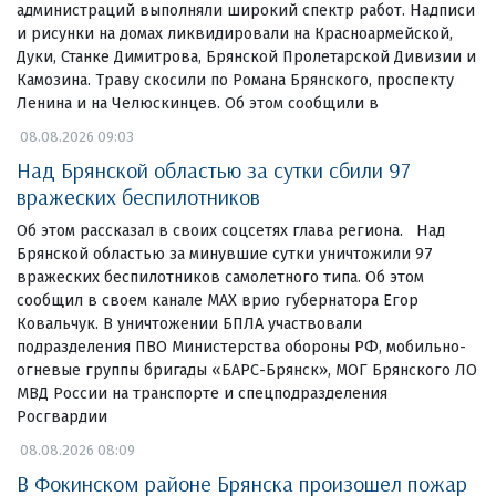
администраций выполняли широкий спектр работ. Надписи
и рисунки на домах ликвидировали на Красноармейской,
Дуки, Станке Димитрова, Брянской Пролетарской Дивизии и
Камозина. Траву скосили по Романа Брянского, проспекту
Ленина и на Челюскинцев. Об этом сообщили в
08.08.2026 09:03
Над Брянской областью за сутки сбили 97
вражеских беспилотников
Об этом рассказал в своих соцсетях глава региона. Над
Брянской областью за минувшие сутки уничтожили 97
вражеских беспилотников самолетного типа. Об этом
сообщил в своем канале МАХ врио губернатора Егор
Ковальчук. В уничтожении БПЛА участвовали
подразделения ПВО Министерства обороны РФ, мобильно-
огневые группы бригады «БАРС-Брянск», МОГ Брянского ЛО
МВД России на транспорте и спецподразделения
Росгвардии
08.08.2026 08:09
В Фокинском районе Брянска произошел пожар