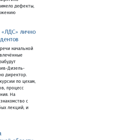
 имело дефекты,
вижению
а «ЛДС» лично
удентов
тречи начальной
увлечённые
забудут
тив-Дизель-
но директор.
курсии по цехам,
ов, процесс
ния. На
знакомство с
ых лекций, и
а