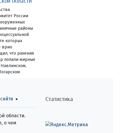
ской области
ьства
омитет России
 вооруженных
аничные районы
роцессуальной
ате которых
е врио
щил, что ранения
ар попали мирные
 Навлинском,
Погарском
Статистика
 сайта
й области.
, о чем