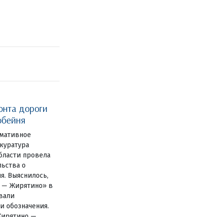
онта дороги
обейня
рмативное
куратура
бласти провела
льства о
я. Выяснилось,
п — Жирятино» в
вали
и обозначения.
Жирятино —