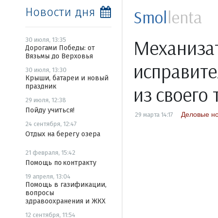
Новости дня
Smol
lenta
Механизат
30 июля, 13:35
Дорогами Победы: от
Вязьмы до Верховья
исправите
30 июля, 13:30
Крыши, батареи и новый
праздник
из своего
29 июля, 12:38
Пойду учиться!
Деловые но
29 марта 14:17
24 сентября, 12:47
Отдых на берегу озера
21 февраля, 15:42
Помощь по контракту
19 апреля, 13:04
Помощь в газификации,
вопросы
здравоохранения и ЖКХ
12 сентября, 11:54