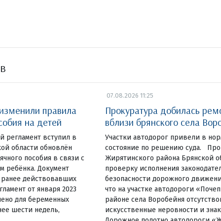
ов
07.08.2026 11:25
 изменили правила
Прокуратура добилась рем
собия на детей
вблизи брянского села Вор
 регламент вступил в
Участки автодорог привели в но
кой области обновлён
состояние по решению суда. Про
чного пособия в связи с
Жирятинского района Брянской о
м ребёнка. Документ
проверку исполнения законодате
о ранее действовавших
безопасности дорожного движени
гламент от января 2023
что на участке автодороги «Поче
чено для беременных
районе села Воробейня отсутство
ее шести недель,
искусственные неровности и знак
Дорожное полотно автодороги «