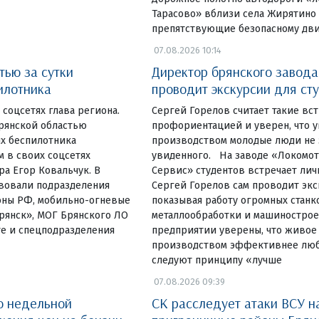
Тарасово» вблизи села Жирятино
препятствующие безопасному д
07.08.2026 10:14
тью за сутки
Директор брянского завод
илотника
проводит экскурсии для ст
 соцсетях глава региона.
Сергей Горелов считает такие вс
Брянской областью
профориентацией и уверен, что 
х беспилотника
производством молодые люди не 
м в своих соцсетях
увиденного. На заводе «Локомо
а Егор Ковальчук. В
Сервис» студентов встречает лич
вовали подразделения
Сергей Горелов сам проводит экс
оны РФ, мобильно-огневые
показывая работу огромных станк
рянск», МОГ Брянского ЛО
металлообработки и машинострое
те и спецподразделения
предприятии уверены, что живое 
производством эффективнее люб
следуют принципу «лучше
07.08.2026 09:39
о недельной
СК расследует атаки ВСУ н