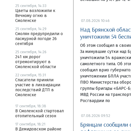
25 сентября, 14:33
Цветы возложили к
Вечному огню в
Смоленске
07.08.2026 10:46
Над Брянской облас
25 сентября, 14:29
Смолян предупредили о
уничтожили 54 бесп
пасмурной погоде 26
сентября
Об этом сообщил в своих
За минувшие сутки над 
25 сентября, 14:26
241 км дорог
уничтожили 54 вражески
отремонтируют в
самолетного типа. Об это
Смоленской области
сообщил врио губернатор
22 сентября, 15:31
уничтожении БПЛА участ
Спасатели приняли
ПВО Министерства обор
участие в ликвидации
группы бригады «БАРС-Б
последствий ДТП в
МВД России на транспор
Смоленске
Росгвардии по
17 сентября, 18:38
В Смоленской стартовал
07.08.2026 09:52
отопительный сезон
Брянцам сообщили 
17 сентября, 18:21
В Демидовском районе