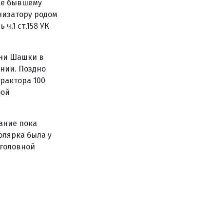
же бывшему
низатору родом
.1 ст.158 УК
вни Шашки в
нии. Поздно
трактора 100
бой
ание пока
олярка была у
уголовной