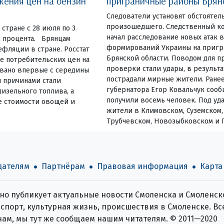
жения цен на бензин
приграничные районы Брян
Следователи установят обстоятел
произошедшего. Следственный к
стране с 28 июля по 3
начал расследование новых атак
02 процента. Брянцам
формирований Украины на пригр
фляции в стране. Росстат
Брянской области. Поводом для п
е потребительских цен на
проверки стали удары, в результ
овано впервые с середины
пострадали мирные жители. Ране
и причинами стали
губернатора Егор Ковальчук сооб
изельного топлива, а
получили восемь человек. Под уд
е стоимости овощей и
жители в Климовском, Суземском,
Трубчевском, Новозыбковском и 
дателям
Партнёрам
Правовая информация
Карта
о публикует актуальные новости Смоленска и Смоленско
спорт, культурная жизнь, происшествия в Смоленске. Все
нам, мы тут же сообщаем нашим читателям. © 2011—2020