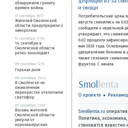
дефляции из-за сни
обнаружили гранату
и овощи
времен войны
Потребительские цены в 
17 сентября, 18:17
Жителей Смоленской
августа снизились на 0,
области предупредили о
сообщили о недельной де
заморозках
утверждает, что снижени
13 сентября, 17:56
0,02 процента зафиксир
14 сентября в
мая 2026 года. Основным
Смоленской области
удешевление бензина и д
резко похолодает
также сезонное снижени
фруктов. С начала
09 сентября, 12:15
Горькая доля
06 сентября, 13:42
Smol
lenta
В Смоленске на
оживленном
перекрестке отключили
О проекте
Рекламо
светофор
05 сентября, 13:07
Восемь жителей
Smollenta.ru
оперативн
Смоленской области
Политика, экономика, 
умерли от
становится известно 
коронавирусных