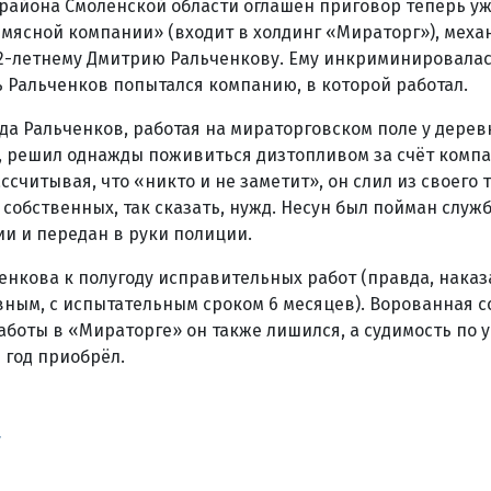
 района Смоленской области оглашён приговор теперь у
мясной компании» (входит в холдинг «Мираторг»), меха
2-летнему Дмитрию Ральченкову. Ему инкриминировалась ч
ь Ральченков попытался компанию, в которой работал.
ода Ральченков, работая на мираторговском поле у дере
, решил однажды поживиться дизтопливом за счёт компа
ассчитывая, что «никто и не заметит», он слил из своего 
 собственных, так сказать, нужд. Несун был пойман служ
и и передан в руки полиции.
енкова к полугоду исправительных работ (правда, наказ
вным, с испытательным сроком 6 месяцев). Ворованная с
аботы в «Мираторге» он также лишился, а судимость по 
2 год приобрёл.