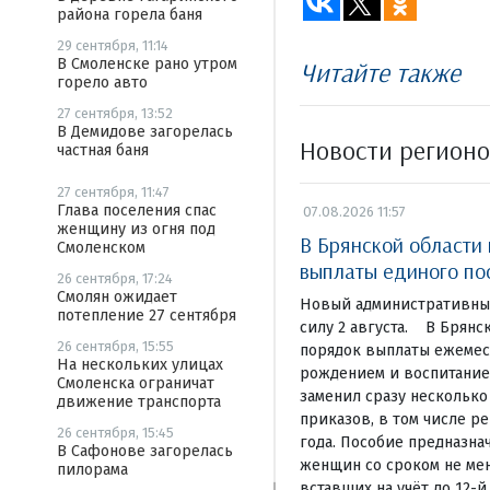
района горела баня
29 сентября, 11:14
В Смоленске рано утром
Читайте также
горело авто
27 сентября, 13:52
В Демидове загорелась
Новости регион
частная баня
27 сентября, 11:47
Глава поселения спас
07.08.2026 11:57
женщину из огня под
В Брянской области
Смоленском
выплаты единого по
26 сентября, 17:24
Смолян ожидает
Новый административный
потепление 27 сентября
силу 2 августа. В Брянс
26 сентября, 15:55
порядок выплаты ежемеся
На нескольких улицах
рождением и воспитание
Смоленска ограничат
заменил сразу нескольк
движение транспорта
приказов, в том числе ре
26 сентября, 15:45
года. Пособие предназна
В Сафонове загорелась
женщин со сроком не мен
пилорама
вставших на учёт до 12-й