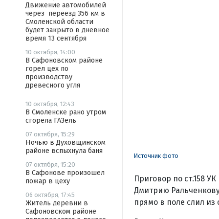
Движение автомобилей
через переезд 356 км в
Смоленской области
будет закрыто в дневное
время 13 сентября
10 октября, 14:00
В Сафоновском районе
горел цех по
производству
древесного угля
10 октября, 12:43
В Смоленске рано утром
сгорела ГАЗель
07 октября, 15:29
Ночью в Духовщинском
районе вспыхнула баня
Источник фото
07 октября, 15:20
В Сафонове произошел
Приговор по ст.158 У
пожар в цеху
Дмитрию Ральченкову.
06 октября, 17:45
прямо в поле слил из 
Житель деревни в
Сафоновском районе