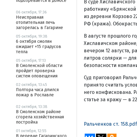
подозревается в доносе
В суде Хиславичского
работнику «Брянской 
06 октября, 17:36
из деревни Корзово 2
Неисправная
отопительная печь
РФ (кража). Обокраст
загорелась в Гагарине
В августе прошлого г
05 октября, 19:38
6 октября смолян
Хиславичском районе
ожидает +15 градусов
вечером 12 августа, р
тепла
литров солярки — для
05 октября, 17:13
безопасности компани
В Смоленской области
пройдет проверка
систем оповещения
Суд приговорил Ральч
принято считать усло
02 октября, 13:45
Полтора часа длился
него конфискована. Р
пожар в Рославле
статье за кражу — в 2
02 октября, 13:38
В Смоленском районе
сгорела хозяйственная
постройка
Ральченков ст. 158.pdf
01 октября, 12:55
В деревне Гагаринского