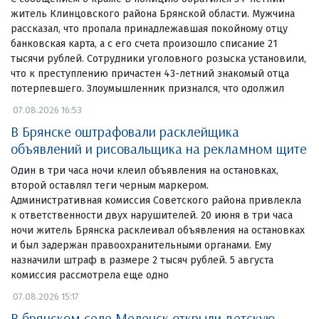
житель Клинцовского района Брянской области. Мужчина
рассказал, что пропала принадлежавшая покойному отцу
банковская карта, а с его счета произошло списание 21
тысячи рублей. Сотрудники уголовного розыска установили,
что к преступлению причастен 43-летний знакомый отца
потерпевшего. Злоумышленник признался, что одолжил
07.08.2026 16:53
В Брянске оштрафовали расклейщика
объявлений и рисовальщика на рекламном щите
Один в три часа ночи клеил объявления на остановках,
второй оставлял теги черным маркером.
Административная комиссия Советского района привлекла
к ответственности двух нарушителей. 20 июня в три часа
ночи житель Брянска расклеивал объявления на остановках
и был задержан правоохранительными органами. Ему
назначили штраф в размере 2 тысяч рублей. 5 августа
комиссия рассмотрела еще одно
07.08.2026 15:17
В брянском селе Меленск открыли детскую