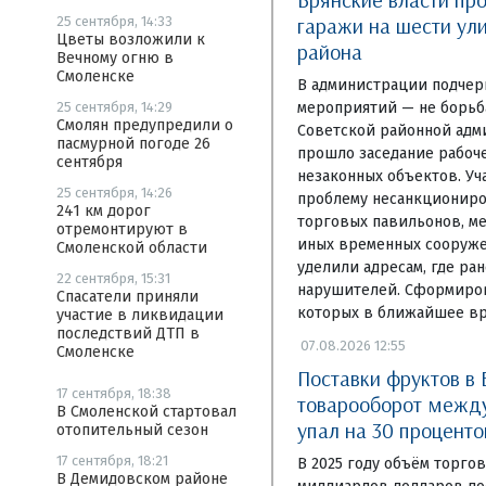
гаражи на шести ул
25 сентября, 14:33
Цветы возложили к
района
Вечному огню в
Смоленске
В администрации подчерк
мероприятий — не борьб
25 сентября, 14:29
Смолян предупредили о
Советской районной адм
пасмурной погоде 26
прошло заседание рабоч
сентября
незаконных объектов. Уч
25 сентября, 14:26
проблему несанкционир
241 км дорог
торговых павильонов, ме
отремонтируют в
иных временных сооруже
Смоленской области
уделили адресам, где ра
22 сентября, 15:31
нарушителей. Сформиров
Спасатели приняли
которых в ближайшее в
участие в ликвидации
последствий ДТП в
07.08.2026 12:55
Смоленске
Поставки фруктов в 
17 сентября, 18:38
товарооборот между
В Смоленской стартовал
упал на 30 проценто
отопительный сезон
17 сентября, 18:21
В 2025 году объём торгов
В Демидовском районе