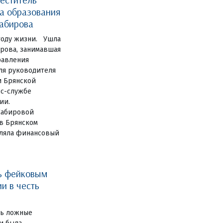
а образования
Сабирова
 году жизни. Ушла
ирова, занимавшая
равления
ля руководителя
и Брянской
сс-службе
ии.
Сабировой
 в Брянском
вляла финансовый
ть фейковым
и в честь
ть ложные