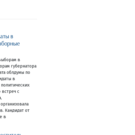
аты в
ыборные
выборам в
борам губернатора
ата облдумы по
идаты в
 политических
 встреч с
,
 организовала
в. Кандидат от
е в
еститель