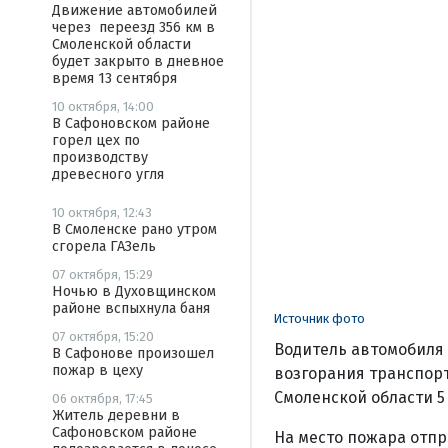
Движение автомобилей
через переезд 356 км в
Смоленской области
будет закрыто в дневное
время 13 сентября
10 октября, 14:00
В Сафоновском районе
горел цех по
производству
древесного угля
10 октября, 12:43
В Смоленске рано утром
сгорела ГАЗель
07 октября, 15:29
Ночью в Духовщинском
районе вспыхнула баня
Источник фото
07 октября, 15:20
Водитель автомобиля 
В Сафонове произошел
пожар в цеху
возгорания транспорт
Смоленской области 5
06 октября, 17:45
Житель деревни в
Сафоновском районе
На место пожара отпр