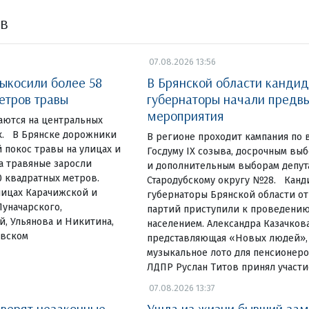
ов
07.08.2026 13:56
выкосили более 58
В Брянской области кандид
етров травы
губернаторы начали предв
мероприятия
аются на центральных
ах. В Брянске дорожники
В регионе проходит кампания по 
покос травы на улицах и
Госдуму IX созыва, досрочным вы
та травяные заросли
и дополнительным выборам депут
0 квадратных метров.
Стародубскому округу №28. Канд
лицах Карачижской и
губернаторы Брянской области от
Луначарского,
партий приступили к проведению
, Ульянова и Никитина,
населением. Александра Казачкова
овском
представляющая «Новых людей»,
музыкальное лото для пенсионеро
ЛДПР Руслан Титов принял участи
07.08.2026 13:37
оверят незаконные
Ушла из жизни бывший зам