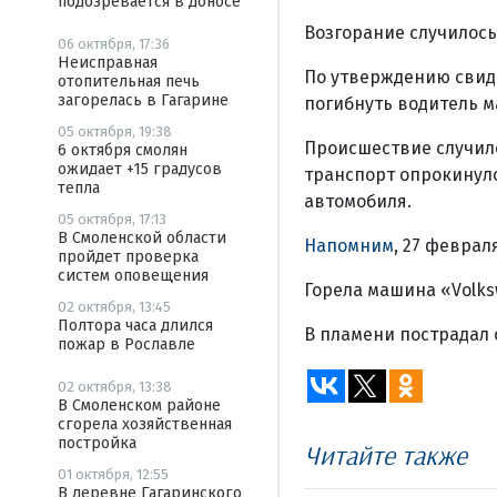
подозревается в доносе
Возгорание случилось
06 октября, 17:36
Неисправная
По утверждению свиде
отопительная печь
загорелась в Гагарине
погибнуть водитель 
05 октября, 19:38
Происшествие случило
6 октября смолян
ожидает +15 градусов
транспорт опрокинулс
тепла
автомобиля.
05 октября, 17:13
В Смоленской области
Напомним
, 27 феврал
пройдет проверка
систем оповещения
Горела машина «Volks
02 октября, 13:45
Полтора часа длился
В пламени пострадал 
пожар в Рославле
02 октября, 13:38
В Смоленском районе
сгорела хозяйственная
постройка
Читайте также
01 октября, 12:55
В деревне Гагаринского