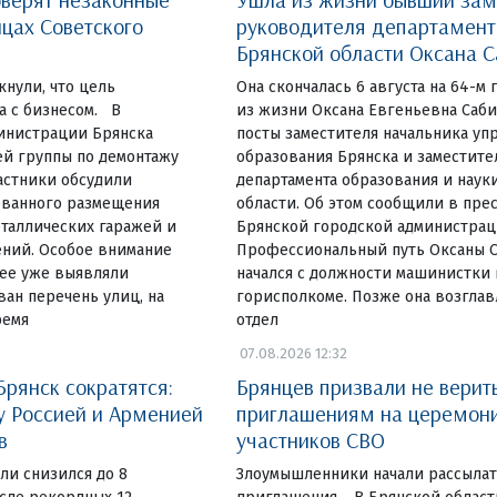
ицах Советского
руководителя департамент
Брянской области Оксана 
нули, что цель
Она скончалась 6 августа на 64-м
а с бизнесом. В
из жизни Оксана Евгеньевна Саб
инистрации Брянска
посты заместителя начальника уп
ей группы по демонтажу
образования Брянска и заместите
астники обсудили
департамента образования и наук
ованного размещения
области. Об этом сообщили в пре
таллических гаражей и
Брянской городской администрац
ний. Особое внимание
Профессиональный путь Оксаны 
нее уже выявляли
начался с должности машинистки
ан перечень улиц, на
горисполкоме. Позже она возгла
ремя
отдел
07.08.2026 12:32
Брянск сократятся:
Брянцев призвали не вери
 Россией и Арменией
приглашениям на церемони
в
участников СВО
ли снизился до 8
Злоумышленники начали рассыла