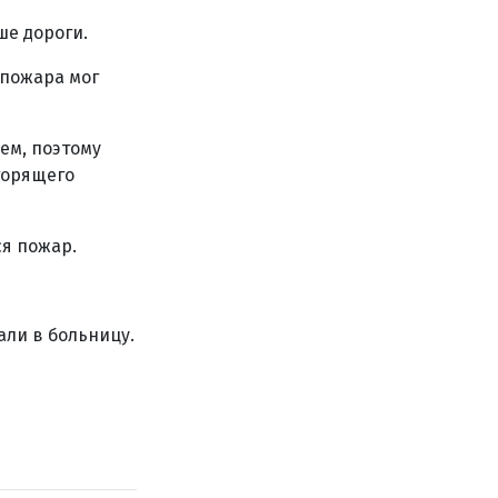
ше дороги.
 пожара мог
ем, поэтому
горящего
ся пожар.
али в больницу.