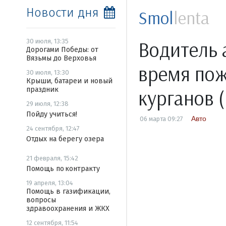
Новости дня
Smol
lenta
Водитель 
30 июля, 13:35
Дорогами Победы: от
Вязьмы до Верховья
время пож
30 июля, 13:30
Крыши, батареи и новый
праздник
курганов 
29 июля, 12:38
Пойду учиться!
Авто
06 марта 09:27
24 сентября, 12:47
Отдых на берегу озера
21 февраля, 15:42
Помощь по контракту
19 апреля, 13:04
Помощь в газификации,
вопросы
здравоохранения и ЖКХ
12 сентября, 11:54