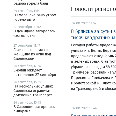
района горела баня
Новости регион
29 сентября, 11:14
В Смоленске рано утром
горело авто
07.08.2026 14:14
27 сентября, 13:52
В Брянске за сутки 
В Демидове загорелась
частная баня
тысяч квадратных м
Сегодня работы продолж
27 сентября, 11:47
Глава поселения спас
улицах и в Белых Берег
женщину из огня под
продолжают ежедневный 
Смоленском
в зеленых зонах. 6 авгус
26 сентября, 17:24
убрали на площади 58 50
Смолян ожидает
Триммеры работали на у
потепление 27 сентября
Пересвета, Грибачева и 
26 сентября, 15:55
Пролетарской и Флотской
На нескольких улицах
на Транспортной и Моск
Смоленска ограничат
движение транспорта
26 сентября, 15:45
В Сафонове загорелась
07.08.2026 13:44
пилорама
Брянские власти пр