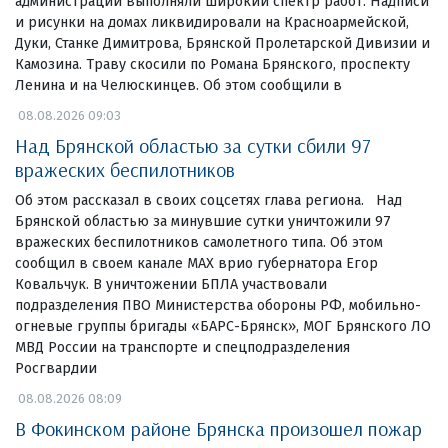
администраций выполняли широкий спектр работ. Надписи
и рисунки на домах ликвидировали на Красноармейской,
Дуки, Станке Димитрова, Брянской Пролетарской Дивизии и
Камозина. Траву скосили по Романа Брянского, проспекту
Ленина и на Челюскинцев. Об этом сообщили в
08.08.2026 09:03
Над Брянской областью за сутки сбили 97
вражеских беспилотников
Об этом рассказал в своих соцсетях глава региона. Над
Брянской областью за минувшие сутки уничтожили 97
вражеских беспилотников самолетного типа. Об этом
сообщил в своем канале МАХ врио губернатора Егор
Ковальчук. В уничтожении БПЛА участвовали
подразделения ПВО Министерства обороны РФ, мобильно-
огневые группы бригады «БАРС-Брянск», МОГ Брянского ЛО
МВД России на транспорте и спецподразделения
Росгвардии
08.08.2026 08:09
В Фокинском районе Брянска произошел пожар