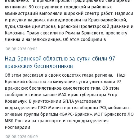
выполнено. В Брянске прошел традиционный санитарный
пятничник. 90 сотрудников городской и районных
администраций выполняли широкий спектр работ. Надписи
и рисунки на домах ликвидировали на Красноармейской,
Дуки, Станке Димитрова, Брянской Пролетарской Дивизии и
Камозина. Траву скосили по Романа Брянского, проспекту
Ленина и на Челюскинцев. Об этом сообщили в
08.08.2026 09:03
Над Брянской областью за сутки сбили 97
вражеских беспилотников
Об этом рассказал в своих соцсетях глава региона. Над
Брянской областью за минувшие сутки уничтожили 97
вражеских беспилотников самолетного типа. Об этом
сообщил в своем канале МАХ врио губернатора Егор
Ковальчук. В уничтожении БПЛА участвовали
подразделения ПВО Министерства обороны РФ, мобильно-
огневые группы бригады «БАРС-Брянск», МОГ Брянского ЛО
МВД России на транспорте и спецподразделения
Росгвардии
08.08.2026 08:09