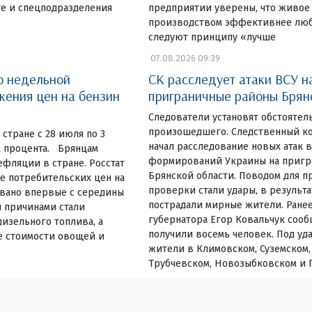
те и спецподразделения
предприятии уверены, что живое 
производством эффективнее люб
следуют принципу «лучше
07.08.2026 09:39
о недельной
СК расследует атаки ВСУ н
жения цен на бензин
приграничные районы Брян
Следователи установят обстоятел
произошедшего. Следственный к
стране с 28 июля по 3
начал расследование новых атак
02 процента. Брянцам
формирований Украины на пригр
фляции в стране. Росстат
Брянской области. Поводом для п
е потребительских цен на
проверки стали удары, в результ
овано впервые с середины
пострадали мирные жители. Ране
и причинами стали
губернатора Егор Ковальчук сооб
изельного топлива, а
получили восемь человек. Под уд
е стоимости овощей и
жители в Климовском, Суземском,
Трубчевском, Новозыбковском и 