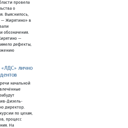
бласти провела
льства о
я. Выяснилось,
п — Жирятино» в
вали
и обозначения.
Жирятино —
 имело дефекты,
вижению
а «ЛДС» лично
удентов
тречи начальной
увлечённые
забудут
тив-Дизель-
но директор.
курсии по цехам,
ов, процесс
ния. На