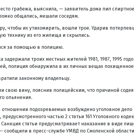
есто грабежа, выяснила, — заявитель дома пил спиртно
ромко общались, мешали соседям.
ру, чтобы их утихомирить, вошли трое. Ударив потерпевш
ю технику из его жилища и скрылись.
ся за помощью в полицию.
а задержали троих местных жителей 1981, 1987, 1995 год
ей, полиция обнаружила в их личных вещах похищенное
вратили законному владельцу.
и свою вину, пояснив полицейским, что причиной содея
го опьянения.
в отношении подозреваемых возбуждено уголовное дело
, предусмотренного частью 2 статьи 161 Уголовного коде
 Санкция статьи предусматривает наказание в виде ли
, — сообщили в пресс-службе УМВД по Смоленской области