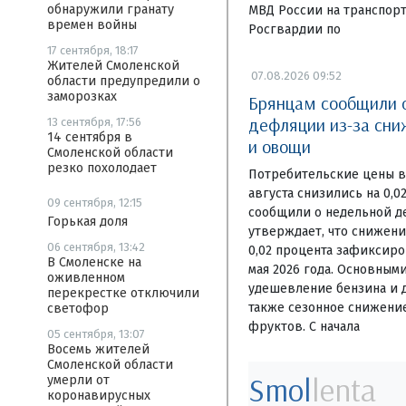
обнаружили гранату
МВД России на транспор
времен войны
Росгвардии по
17 сентября, 18:17
Жителей Смоленской
07.08.2026 09:52
области предупредили о
заморозках
Брянцам сообщили 
дефляции из-за сни
13 сентября, 17:56
14 сентября в
и овощи
Смоленской области
резко похолодает
Потребительские цены в 
августа снизились на 0,
09 сентября, 12:15
сообщили о недельной де
Горькая доля
утверждает, что снижени
06 сентября, 13:42
0,02 процента зафиксир
В Смоленске на
мая 2026 года. Основным
оживленном
удешевление бензина и д
перекрестке отключили
также сезонное снижени
светофор
фруктов. С начала
05 сентября, 13:07
Восемь жителей
Смоленской области
Smol
lenta
умерли от
коронавирусных