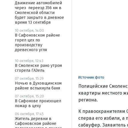
Движение автомобилей
через переезд 356 км в
Смоленской области
будет закрыто в дневное
время 13 сентября
10 октября, 14:00
В Сафоновском районе
горел цех по
производству
древесного угля
10 октября, 12:43
В Смоленске рано утром
сгорела ГАЗель
Источник фото
07 октября, 15:29
Ночью в Духовщинском
Полицейские Смоленс
районе вспыхнула баня
квартиры местного жи
07 октября, 15:20
региона.
В Сафонове произошел
пожар в цеху
К правоохранителям С
06 октября, 17:45
сперва его избили, а
Житель деревни в
Сафоновском районе
сабвуфер. Заявитель 