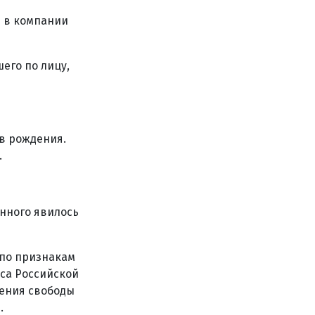
е в компании
его по лицу,
ов рождения.
.
нного явилось
 по признакам
кса Российской
шения свободы
.