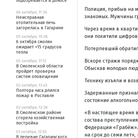
подозревается в доносе
Полиция, прибыв на м
06 октября, 17:36
знакомых. Мужчины г
Неисправная
отопительная печь
загорелась в Гагарине
Через время в кварти
они похитили цифрову
05 октября, 19:38
6 октября смолян
ожидает +15 градусов
Потерпевший обратил
тепла
Вскоре стражи порядк
05 октября, 17:13
В Смоленской области
Обыскав молодых люд
пройдет проверка
систем оповещения
Технику изъяли и воз
02 октября, 13:45
Полтора часа длился
Задержанные признал
пожар в Рославле
состояние алкогольно
02 октября, 13:38
«В настоящее время 
В Смоленском районе
сгорела хозяйственная
состава преступления
постройка
Федерации «Грабёж».
01 октября, 12:55
на срок до семи лет»
В деревне Гагаринского