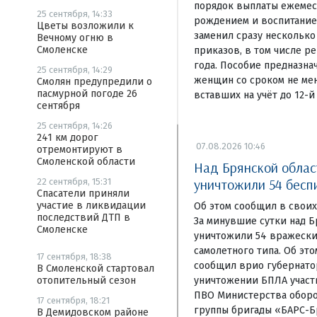
порядок выплаты ежемеся
25 сентября, 14:33
рождением и воспитание
Цветы возложили к
заменил сразу нескольк
Вечному огню в
Смоленске
приказов, в том числе ре
года. Пособие предназна
25 сентября, 14:29
женщин со сроком не мен
Смолян предупредили о
пасмурной погоде 26
вставших на учёт до 12-й
сентября
25 сентября, 14:26
241 км дорог
07.08.2026 10:46
отремонтируют в
Смоленской области
Над Брянской облас
уничтожили 54 бесп
22 сентября, 15:31
Спасатели приняли
участие в ликвидации
Об этом сообщил в своих
последствий ДТП в
За минувшие сутки над 
Смоленске
уничтожили 54 вражески
самолетного типа. Об это
17 сентября, 18:38
сообщил врио губернатор
В Смоленской стартовал
уничтожении БПЛА участ
отопительный сезон
ПВО Министерства обор
17 сентября, 18:21
группы бригады «БАРС-Б
В Демидовском районе