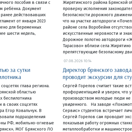
чного пособия в связи с
Жирятинского района Брянской о
м ребёнка. Документ
проверку исполнения законодате
о ранее действовавших
безопасности дорожного движени
гламент от января 2023
что на участке автодороги «Поче
чено для беременных
районе села Воробейня отсутство
ее шести недель,
искусственные неровности и знак
Дорожное полотно автодороги «
Тарасово» вблизи села Жирятино
препятствующие безопасному д
07.08.2026 10:14
тью за сутки
Директор брянского завод
илотника
проводит экскурсии для ст
 соцсетях глава региона.
Сергей Горелов считает такие вс
Брянской областью
профориентацией и уверен, что 
х беспилотника
производством молодые люди не 
м в своих соцсетях
увиденного. На заводе «Локомо
а Егор Ковальчук. В
Сервис» студентов встречает лич
вовали подразделения
Сергей Горелов сам проводит экс
оны РФ, мобильно-огневые
показывая работу огромных станк
рянск», МОГ Брянского ЛО
металлообработки и машинострое