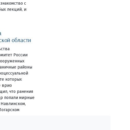
знакомство с
ых лекций, и
а
ской области
ьства
омитет России
 вооруженных
аничные районы
роцессуальной
ате которых
е врио
щил, что ранения
ар попали мирные
 Навлинском,
Погарском