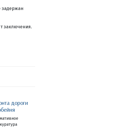
е задержан
ет заключения.
онта дороги
обейня
рмативное
куратура