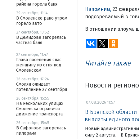
района горела баня
Напомним,
23 февраля
29 сентября, 11:14
подозреваемый в сов
В Смоленске рано утром
горело авто
В отношении злоумышл
27 сентября, 13:52
В Демидове загорелась
частная баня
27 сентября, 11:47
Глава поселения спас
Читайте также
женщину из огня под
Смоленском
26 сентября, 17:24
Новости регион
Смолян ожидает
потепление 27 сентября
26 сентября, 15:55
07.08.2026 11:57
На нескольких улицах
Смоленска ограничат
В Брянской области
движение транспорта
выплаты единого по
26 сентября, 15:45
В Сафонове загорелась
Новый административный
пилорама
силу 2 августа. В Брянс