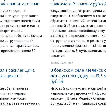
красками и маслами
знакомого 21 тысячу рубле
тника склада. В
Злоумышленник потратил деньги 
ка 8 августа произошло
спиртное. С сообщением о краж
ом складском помещении
обратился 34-летний житель Кли
. Горели краски и масла
Брянской области. Мужчина расска
едварительной
принадлежавшая покойному отцу б
четыре работника склада.
а с его счета произошло списание
 50 сотрудников и 17
Сотрудники уголовного розыска у
средства наращивались.
преступлению причастен 43-летн
 привлечено около 80
потерпевшего. Злоумышленник пр
одолжил
07.08.2026 15:17
вали расклейщика
В брянском селе Меленск 
альщика на
детскую площадку за 13,5 
рублей
еил объявления на
Игровой комплекс для малышей в
влял теги черным
национальному проекту «Инфраст
ивная комиссия
жизни». В селе Меленск Староду
екла к ответственности
Брянской области появилась сов