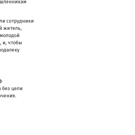
мышленникам
ли сотрудники
й житель,
 молодой
 и, чтобы
подалеку
Ф
 без цели
ючения.