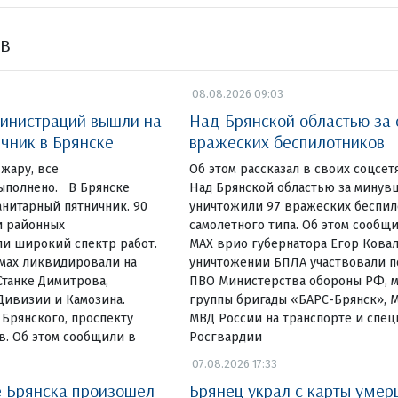
ов
08.08.2026 09:03
инистраций вышли на
Над Брянской областью за 
чник в Брянске
вражеских беспилотников
жару, все
Об этом рассказал в своих соцсет
ыполнено. В Брянске
Над Брянской областью за минув
нитарный пятничник. 90
уничтожили 97 вражеских беспи
и районных
самолетного типа. Об этом сообщи
и широкий спектр работ.
МАХ врио губернатора Егор Ковал
омах ликвидировали на
уничтожении БПЛА участвовали п
Станке Димитрова,
ПВО Министерства обороны РФ, 
Дивизии и Камозина.
группы бригады «БАРС-Брянск», 
 Брянского, проспекту
МВД России на транспорте и спе
в. Об этом сообщили в
Росгвардии
07.08.2026 17:33
 Брянска произошел
Брянец украл с карты умер