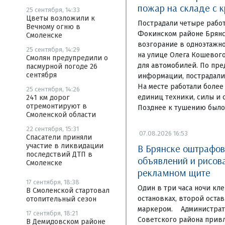
пожар на складе с 
25 сентября, 14:33
Цветы возложили к
Пострадали четыре рабо
Вечному огню в
Фокинском районе Брянс
Смоленске
возгорание в одноэтажн
25 сентября, 14:29
на улице Олега Кошевого
Смолян предупредили о
для автомобилей. По пр
пасмурной погоде 26
сентября
информации, пострадали 
На месте работали более
25 сентября, 14:26
единиц техники, силы и 
241 км дорог
отремонтируют в
Позднее к тушению было
Смоленской области
22 сентября, 15:31
07.08.2026 16:53
Спасатели приняли
участие в ликвидации
В Брянске оштрафо
последствий ДТП в
объявлений и рисов
Смоленске
рекламном щите
17 сентября, 18:38
Один в три часа ночи кл
В Смоленской стартовал
остановках, второй оста
отопительный сезон
маркером. Администрат
17 сентября, 18:21
Советского района привл
В Демидовском районе