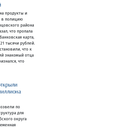
й
на продукты и
е в полицию
нцовского района
зал, что пропала
анковская карта,
 21 тысячи рублей.
становили, что к
ий знакомый отца
изнался, что
открыли
миллиона
озвели по
руктура для
бского округа
ременная