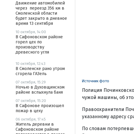
Движение автомобилей
через переезд 356 км в
Смоленской области
будет закрыто в дневное
время 13 сентября
10 октября, 14:00
В Сафоновском районе
горел цех по
производству
древесного угля
10 октября, 12:43
В Смоленске рано утром
сгорела ГАЗель
Источник фото
07 октября, 15:29
Ночью в Духовщинском
Полиция Починковско
районе вспыхнула баня
чужой машины, об это
07 октября, 15:20
В Сафонове произошел
Правоохранители Почи
пожар в цеху
указанному адресу ср
06 октября, 17:45
Житель деревни в
По словам потерпевше
Сафоновском районе