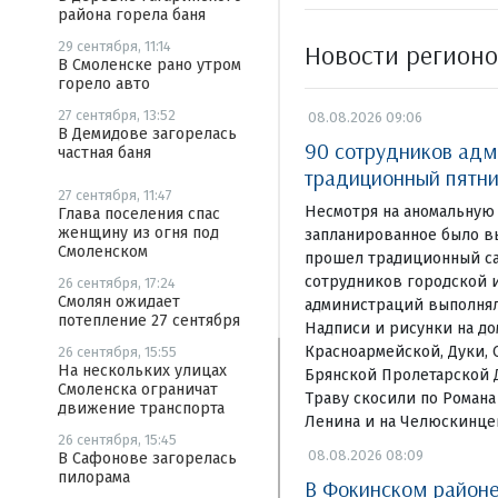
района горела баня
Новости регион
29 сентября, 11:14
В Смоленске рано утром
горело авто
27 сентября, 13:52
08.08.2026 09:06
В Демидове загорелась
90 сотрудников адм
частная баня
традиционный пятни
27 сентября, 11:47
Несмотря на аномальную 
Глава поселения спас
женщину из огня под
запланированное было в
Смоленском
прошел традиционный са
сотрудников городской 
26 сентября, 17:24
Смолян ожидает
администраций выполнял
потепление 27 сентября
Надписи и рисунки на д
Красноармейской, Дуки, 
26 сентября, 15:55
На нескольких улицах
Брянской Пролетарской 
Смоленска ограничат
Траву скосили по Романа
движение транспорта
Ленина и на Челюскинце
26 сентября, 15:45
08.08.2026 08:09
В Сафонове загорелась
пилорама
В Фокинском районе