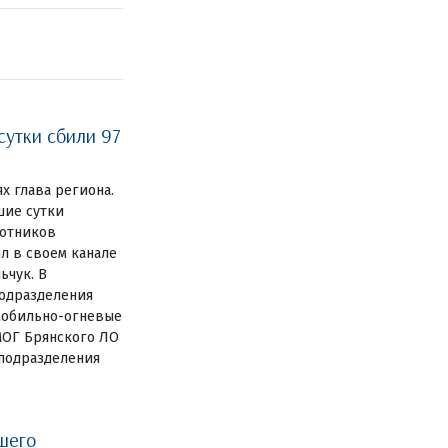
сутки сбили 97
ях глава региона.
шие сутки
лотников
л в своем канале
ьчук. В
одразделения
мобильно-огневые
МОГ Брянского ЛО
цподразделения
шего