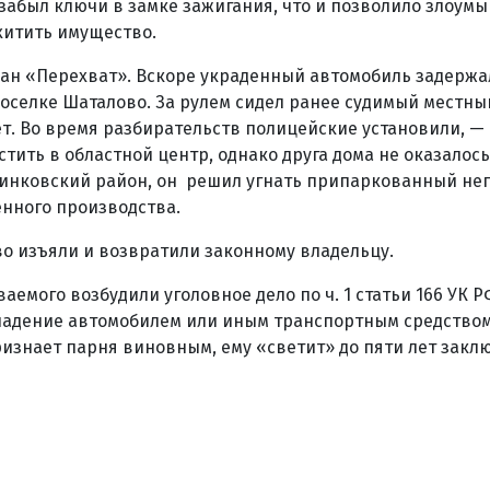
забыл ключи в замке зажигания, что и позволило злоу
хитить имущество.
лан «Перехват». Вскоре украденный автомобиль задержа
оселке Шаталово. За рулем сидел ранее судимый местны
ет. Во время разбирательств полицейские установили, —
тить в областной центр, однако друга дома не оказалось,
чинковский район, он решил угнать припаркованный не
нного производства.
о изъяли и возвратили законному владельцу.
емого возбудили уголовное дело по ч. 1 статьи 166 УК Р
адение автомобилем или иным транспортным средством
ризнает парня виновным, ему «светит» до пяти лет закл