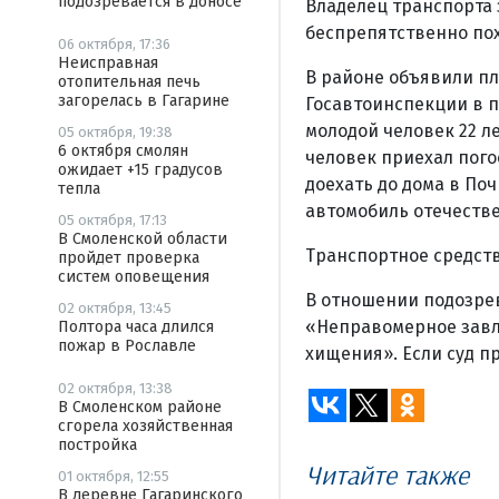
подозревается в доносе
Владелец транспорта 
беспрепятственно по
06 октября, 17:36
Неисправная
В районе объявили п
отопительная печь
загорелась в Гагарине
Госавтоинспекции в п
молодой человек 22 л
05 октября, 19:38
6 октября смолян
человек приехал погос
ожидает +15 градусов
доехать до дома в По
тепла
автомобиль отечестве
05 октября, 17:13
В Смоленской области
Транспортное средств
пройдет проверка
систем оповещения
В отношении подозрева
02 октября, 13:45
«Неправомерное завл
Полтора часа длился
пожар в Рославле
хищения». Если суд п
02 октября, 13:38
В Смоленском районе
сгорела хозяйственная
постройка
Читайте также
01 октября, 12:55
В деревне Гагаринского