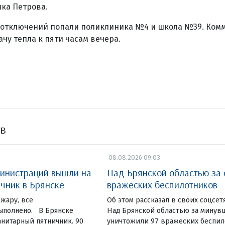
ка Петрова.
ок отключений попали поликлиника №4 и школа №39. Ко
чу тепла к пяти часам вечера.
ов
08.08.2026 09:03
инистраций вышли на
Над Брянской областью за 
чник в Брянске
вражеских беспилотников
жару, все
Об этом рассказал в своих соцсет
ыполнено. В Брянске
Над Брянской областью за минув
нитарный пятничник. 90
уничтожили 97 вражеских беспи