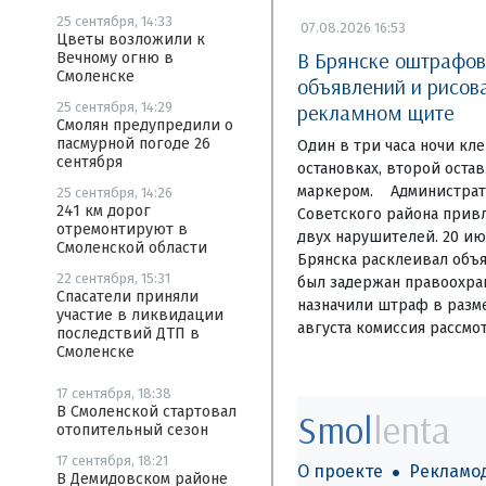
25 сентября, 14:33
07.08.2026 16:53
Цветы возложили к
В Брянске оштрафо
Вечному огню в
Смоленске
объявлений и рисов
рекламном щите
25 сентября, 14:29
Смолян предупредили о
пасмурной погоде 26
Один в три часа ночи кл
сентября
остановках, второй оста
маркером. Администрат
25 сентября, 14:26
241 км дорог
Советского района привл
отремонтируют в
двух нарушителей. 20 ию
Смоленской области
Брянска расклеивал объя
22 сентября, 15:31
был задержан правоохра
Спасатели приняли
назначили штраф в разме
участие в ликвидации
августа комиссия рассмо
последствий ДТП в
Смоленске
17 сентября, 18:38
В Смоленской стартовал
Smol
lenta
отопительный сезон
17 сентября, 18:21
О проекте
Рекламо
В Демидовском районе