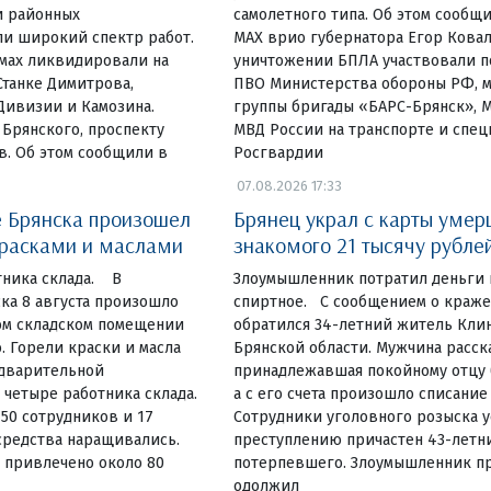
и районных
самолетного типа. Об этом сообщи
и широкий спектр работ.
МАХ врио губернатора Егор Ковал
омах ликвидировали на
уничтожении БПЛА участвовали п
Станке Димитрова,
ПВО Министерства обороны РФ, 
Дивизии и Камозина.
группы бригады «БАРС-Брянск», 
 Брянского, проспекту
МВД России на транспорте и спе
в. Об этом сообщили в
Росгвардии
07.08.2026 17:33
 Брянска произошел
Брянец украл с карты умер
красками и маслами
знакомого 21 тысячу рубле
тника склада. В
Злоумышленник потратил деньги 
ка 8 августа произошло
спиртное. С сообщением о краж
ом складском помещении
обратился 34-летний житель Кли
. Горели краски и масла
Брянской области. Мужчина расска
едварительной
принадлежавшая покойному отцу б
четыре работника склада.
а с его счета произошло списание
 50 сотрудников и 17
Сотрудники уголовного розыска у
средства наращивались.
преступлению причастен 43-летн
 привлечено около 80
потерпевшего. Злоумышленник пр
одолжил