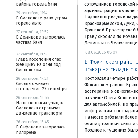
сотрудников городской 
района горела баня
администраций выполнял
29 сентября, 11:14
Надписи и рисунки на д
В Смоленске рано утром
горело авто
Красноармейской, Дуки, 
Брянской Пролетарской 
27 сентября, 13:52
Траву скосили по Романа
В Демидове загорелась
частная баня
Ленина и на Челюскинце
08.08.2026 08:09
27 сентября, 11:47
Глава поселения спас
В Фокинском районе
женщину из огня под
пожар на складе с 
Смоленском
Пострадали четыре рабо
26 сентября, 17:24
Смолян ожидает
Фокинском районе Брянс
потепление 27 сентября
возгорание в одноэтажн
на улице Олега Кошевого
26 сентября, 15:55
На нескольких улицах
для автомобилей. По пр
Смоленска ограничат
информации, пострадали 
движение транспорта
На месте работали более
26 сентября, 15:45
единиц техники, силы и 
В Сафонове загорелась
Позднее к тушению было
пилорама