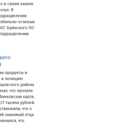
л в своем канале
ьчук. В
одразделения
мобильно-огневые
МОГ Брянского ЛО
цподразделения
шего
й
на продукты и
е в полицию
нцовского района
зал, что пропала
анковская карта,
 21 тысячи рублей.
становили, что к
ий знакомый отца
изнался, что