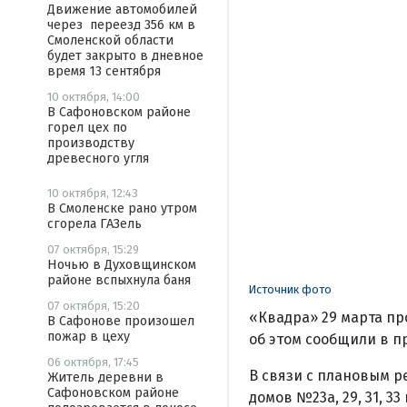
Движение автомобилей
через переезд 356 км в
Смоленской области
будет закрыто в дневное
время 13 сентября
10 октября, 14:00
В Сафоновском районе
горел цех по
производству
древесного угля
10 октября, 12:43
В Смоленске рано утром
сгорела ГАЗель
07 октября, 15:29
Ночью в Духовщинском
районе вспыхнула баня
Источник фото
07 октября, 15:20
«Квадра» 29 марта пр
В Сафонове произошел
пожар в цеху
об этом сообщили в п
06 октября, 17:45
В связи с плановым р
Житель деревни в
Сафоновском районе
домов №23а, 29, 31, 3