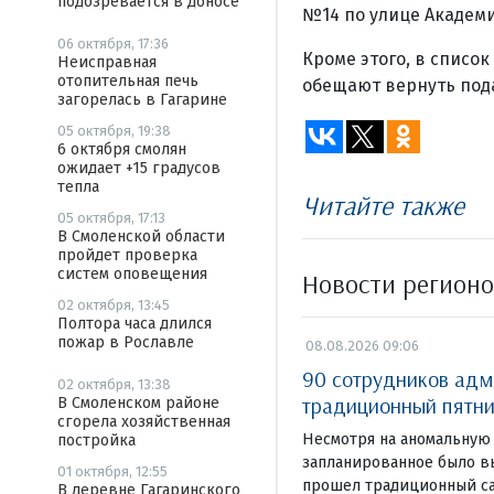
подозревается в доносе
№14 по улице Академи
06 октября, 17:36
Кроме этого, в спис
Неисправная
отопительная печь
обещают вернуть пода
загорелась в Гагарине
05 октября, 19:38
6 октября смолян
ожидает +15 градусов
тепла
Читайте также
05 октября, 17:13
В Смоленской области
пройдет проверка
систем оповещения
Новости регион
02 октября, 13:45
Полтора часа длился
пожар в Рославле
08.08.2026 09:06
90 сотрудников адм
02 октября, 13:38
традиционный пятни
В Смоленском районе
сгорела хозяйственная
Несмотря на аномальную 
постройка
запланированное было в
01 октября, 12:55
прошел традиционный са
В деревне Гагаринского