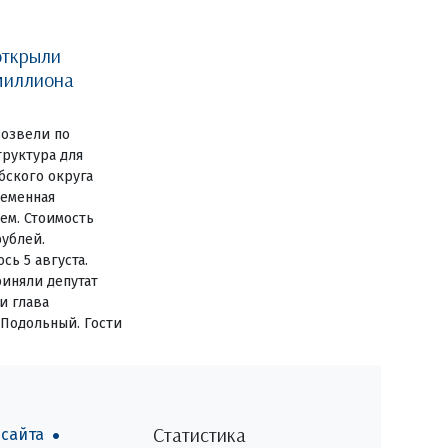
открыли
миллиона
озвели по
руктура для
бского округа
ременная
ем. Стоимость
рублей.
сь 5 августа.
иняли депутат
и глава
 Подольный. Гости
Статистика
 сайта