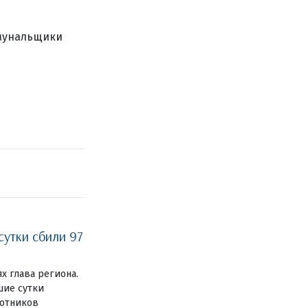
ммунальщики
сутки сбили 97
ях глава региона.
шие сутки
лотников