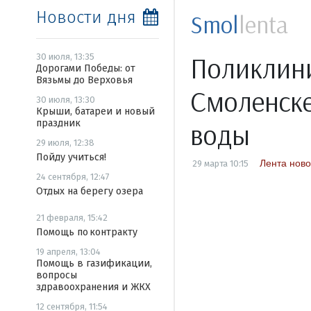
Новости дня
Smol
lenta
Поликлин
30 июля, 13:35
Дорогами Победы: от
Вязьмы до Верховья
Смоленске
30 июля, 13:30
Крыши, батареи и новый
праздник
воды
29 июля, 12:38
Пойду учиться!
Лента ново
29 марта 10:15
24 сентября, 12:47
Отдых на берегу озера
21 февраля, 15:42
Помощь по контракту
19 апреля, 13:04
Помощь в газификации,
вопросы
здравоохранения и ЖКХ
12 сентября, 11:54