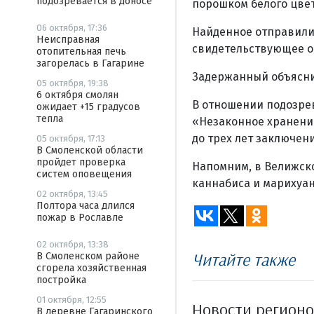
подозревается в доносе
порошком белого цве
06 октября, 17:36
Найденное отправили 
Неисправная
свидетельствующее о 
отопительная печь
загорелась в Гагарине
Задержанный объяснил
05 октября, 19:38
6 октября смолян
В отношении подозрева
ожидает +15 градусов
тепла
«Незаконное хранение
до трех лет заключени
05 октября, 17:13
В Смоленской области
пройдет проверка
Напомним, в Велижск
систем оповещения
каннабиса и марихуа
02 октября, 13:45
Полтора часа длился
пожар в Рославле
02 октября, 13:38
Читайте также
В Смоленском районе
сгорела хозяйственная
постройка
01 октября, 12:55
Новости регион
В деревне Гагаринского