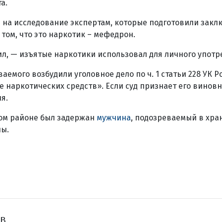
та.
на исследование экспертам, которые подготовили закл
том, что это наркотик – мефедрон.
, — изъятые наркотики использовал для личного употр
емого возбудили уголовное дело по ч. 1 статьи 228 УК Р
 наркотических средств». Если суд признает его виновн
я.
ом районе был задержан
мужчина
, подозреваемый в хра
ны.
ов