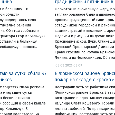
нщина
традиционный пятничник в
а в больницу. В
Несмотря на аномальную жару, вс
ой области
запланированное было выполнено
лу подверглось село
прошел традиционный санитарный
 тяжёлые ранения
сотрудников городской и районн
на. Об этом сообщил в
администраций выполняли широки
ернатора Егор Ковальчук 8
Надписи и рисунки на домах лик
оставили в больницу,
Красноармейской, Дуки, Станке Д
необходимую помощь.
Брянской Пролетарской Дивизии 
Траву скосили по Романа Брянско
Ленина и на Челюскинцев. Об эт
08.08.2026 08:09
ью за сутки сбили 97
В Фокинском районе Брянс
ников
пожар на складе с краска
их соцсетях глава региона.
Пострадали четыре работника ск
за минувшие сутки
Фокинском районе Брянска 8 авг
х беспилотников
возгорание в одноэтажном склад
ом сообщил в своем канале
на улице Олега Кошевого. Горели
ор Ковальчук. В
для автомобилей. По предварите
вовали подразделения
информации, пострадали четыре р