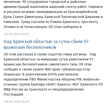
пятничник. 90 сотрудников городской и районных
администраций выполняли широкий спектр работ. Надписи
и рисунки на домах ликвидировали на Красноармейской,
Дуки, Станке Димитрова, Брянской Пролетарской Дивизии и
Камозина. Траву скосили по Романа Брянского, проспекту
Ленина и на Челюскинцев. Об этом сообщили в
08.08.2026 09:03
Над Брянской областью за сутки сбили 97
вражеских беспилотников
Об этом рассказал в своих соцсетях глава региона. Над
Брянской областью за минувшие сутки уничтожили 97
вражеских беспилотников самолетного типа. Об этом
сообщил в своем канале МАХ врио губернатора Егор
Ковальчук. В уничтожении БПЛА участвовали
подразделения ПВО Министерства обороны РФ, мобильно-
огневые группы бригады «БАРС-Брянск», МОГ Брянского ЛО
МВД России на транспорте и спецподразделения
Росгвардии
08.08.2026 08:09