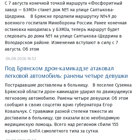
С 7 августа конечной точкой маршрута «Фосфоритный
завод — БЭМЗ» станет дом №1 на улице Салтыкова-
Щедрина. В Брянске продлили маршрутку №49 до
военного госпиталя Минобороны России. Ранее конечная
остановка находилась у БЭМЗа, теперь маршрут будет
следовать до дома №1 на улице Салтыкова-Щедрина в
Володарском районе. Изменения вступают в силу с 7
августа. Об этом
06.08.2026 16:52
Под Брянском дрон-камикадзе атаковал
легковой автомобиль: ранены четыре девушки
Пострадавшие доставлены в больницу. В поселке Суземка
Брянской области дрон-камикадзе ударил по движущемуся
легковому автомобилю. Ранены четыре девушки. Об этом
сообщил в своих соцсетях врио губернатора Егор
Ковальчук. С травмами разной степени тяжести их
доставили в больницу, где оказали всю необходимую
медицинскую помощь. Всего над регионом сбили 155
вражеских БпЛА самолетного типа за сутки.