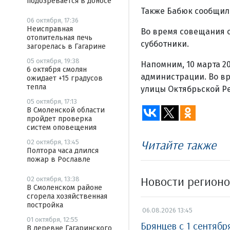
подозревается в доносе
Также Бабюк сообщил,
06 октября, 17:36
Неисправная
Во время совещания о
отопительная печь
субботники.
загорелась в Гагарине
05 октября, 19:38
Напомним, 10 марта 2
6 октября смолян
администрации. Во в
ожидает +15 градусов
тепла
улицы Октябрьской Ре
05 октября, 17:13
В Смоленской области
пройдет проверка
систем оповещения
Читайте также
02 октября, 13:45
Полтора часа длился
пожар в Рославле
Новости регион
02 октября, 13:38
В Смоленском районе
сгорела хозяйственная
постройка
06.08.2026 13:45
01 октября, 12:55
Брянцев с 1 сентябр
В деревне Гагаринского