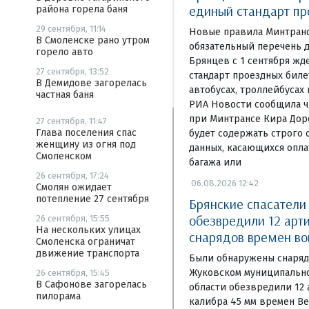
единый стандарт пр
района горела баня
29 сентября, 11:14
Новые правила Минтранс
В Смоленске рано утром
обязательный перечень 
горело авто
Брянцев с 1 сентября жд
27 сентября, 13:52
стандарт проездных биле
В Демидове загорелась
автобусах, троллейбусах 
частная баня
РИА Новости сообщила ч
при Минтрансе Кира Дор
27 сентября, 11:47
Глава поселения спас
будет содержать строго
женщину из огня под
данных, касающихся опла
Смоленском
багажа или
26 сентября, 17:24
06.08.2026 12:42
Смолян ожидает
потепление 27 сентября
Брянские спасатели
обезвредили 12 арт
26 сентября, 15:55
На нескольких улицах
снарядов времен в
Смоленска ограничат
движение транспорта
Были обнаружены снаряд
Жуковском муниципально
26 сентября, 15:45
В Сафонове загорелась
области обезвредили 12
пилорама
калибра 45 мм времен В