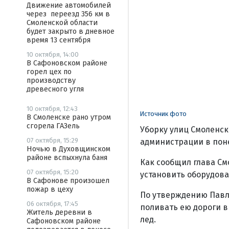
Движение автомобилей
через переезд 356 км в
Смоленской области
будет закрыто в дневное
время 13 сентября
10 октября, 14:00
В Сафоновском районе
горел цех по
производству
древесного угля
10 октября, 12:43
Источник фото
В Смоленске рано утром
сгорела ГАЗель
Уборку улиц Смоленск
07 октября, 15:29
администрации в поне
Ночью в Духовщинском
районе вспыхнула баня
Как сообщил глава См
07 октября, 15:20
установить оборудова
В Сафонове произошел
пожар в цеху
По утверждению Павла
06 октября, 17:45
поливать ею дороги в
Житель деревни в
лед.
Сафоновском районе