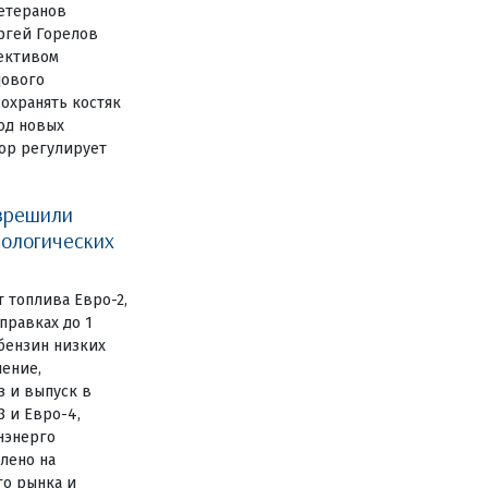
ветеранов
ргей Горелов
лективом
дового
сохранять костяк
од новых
ор регулирует
зрешили
кологических
 топлива Евро-2,
правках до 1
 бензин низких
ление,
 и выпуск в
3 и Евро-4,
нэнерго
лено на
го рынка и