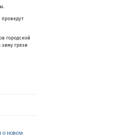
ы.
м проведут
ов городской
 зиму грязи
и о новом