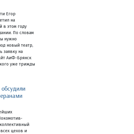
ти Егор
етил на
 в этом году
дании. По словам
мы нужно
од новый театр,
ь заявку на
айт АиФ-Брянск
ького уже трижды
 обсудили
теранами
рейших
Локомотив-
 коллективный
всех цехов и