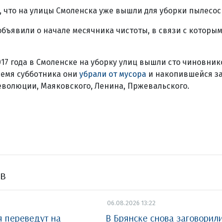
 что на улицы Смоленска уже вышли для уборки пылесос
бъявили о начале месячника чистоты, в связи с которы
017 года в Смоленске на уборку улиц вышли сто чиновник
ремя субботника они
убрали от мусора
и накопившейся за
волюции, Маяковского, Ленина, Пржевальского.
ов
06.08.2026 13:22
я переведут на
В Брянске снова заговорил