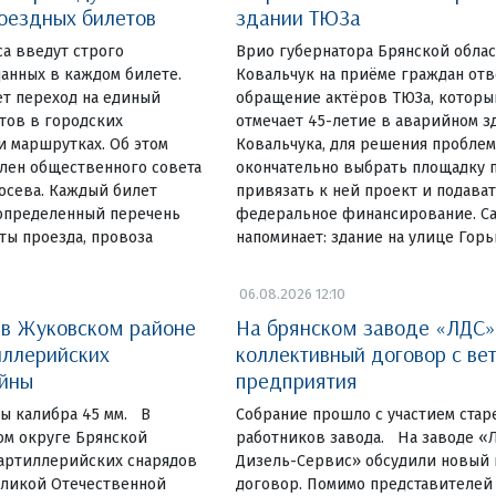
оездных билетов
здании ТЮЗа
а введут строго
Врио губернатора Брянской облас
данных в каждом билете.
Ковальчук на приёме граждан отв
ет переход на единый
обращение актёров ТЮЗа, который
тов в городских
отмечает 45-летие в аварийном з
и маршрутках. Об этом
Ковальчука, для решения пробле
лен общественного совета
окончательно выбрать площадку п
осева. Каждый билет
привязать к ней проект и подават
 определенный перечень
федеральное финансирование. С
ты проезда, провоза
напоминает: здание на улице Гор
06.08.2026 12:10
 в Жуковском районе
На брянском заводе «ЛДС»
иллерийских
коллективный договор с ве
ойны
предприятия
ы калибра 45 мм. В
Собрание прошло с участием ста
м округе Брянской
работников завода. На заводе «
 артиллерийских снарядов
Дизель-Сервис» обсудили новый
еликой Отечественной
договор. Помимо представителей 