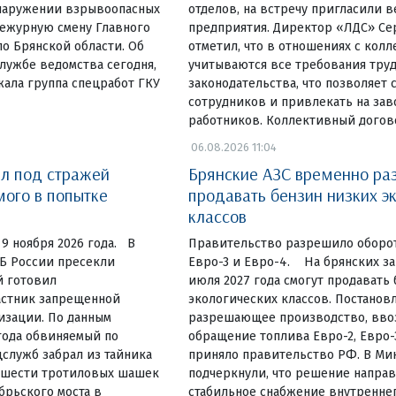
наружении взрывоопасных
отделов, на встречу пригласили 
дежурную смену Главного
предприятия. Директор «ЛДС» Се
о Брянской области. Об
отметил, что в отношениях с кол
лужбе ведомства сегодня,
учитываются все требования тру
жала группа спецработ ГКУ
законодательства, что позволяет 
сотрудников и привлекать на зав
работников. Коллективный догов
06.08.2026 11:04
ил под стражей
Брянские АЗС временно ра
мого в попытке
продавать бензин низких э
классов
 9 ноября 2026 года. В
Правительство разрешило оборот
Б России пресекли
Евро-3 и Евро-4. На брянских за
й готовил
июля 2027 года смогут продавать
астник запрещенной
экологических классов. Постанов
изации. По данным
разрешающее производство, ввоз
 года обвиняемый по
обращение топлива Евро-2, Евро-
служб забрал из тайника
приняло правительство РФ. В Ми
 шести тротиловых шашек
подчеркнули, что решение направ
брьского моста в
стабильное снабжение внутренне